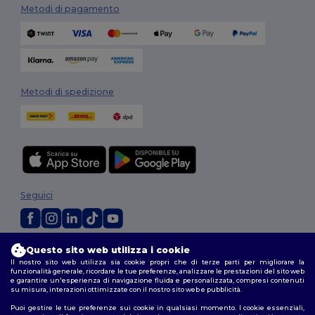
Metodi di pagamento
Metodi di spedizione
Seguici
2026. Tutti i diritti riservati
Questo sito web utilizza i cookie
Il nostro sito web utilizza sia cookie propri che di terze parti per migliorare la
Termini e Condizioni
|
Politica di personalizzazione
|
Informativa sulla
funzionalità generale, ricordare le tue preferenze, analizzare le prestazioni del sito web
privacy
|
Politica sui cookie
|
Site Map
e garantire un'esperienza di navigazione fluida e personalizzata, compresi contenuti
su misura, interazioni ottimizzate con il nostro sito web e pubblicità.
Puoi gestire le tue preferenze sui cookie in qualsiasi momento. I cookie essenziali,