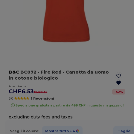
B&C
BC072
- Fire Red
- Canotta da uomo
in cotone biologico
A partire da
CHF6.53
-
42
%
CHF11.35
5.0
1 Recensioni
Spedizione gratuita a partire da 499 CHF in questo magazzino!
excluding duty fees and taxes
Scegli il colore:
Mostra tutto
+ 4
Taglie