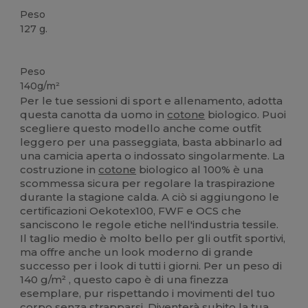
Peso
127 g.
Organico
Personalizzabile
Organico
Organico
Organico
Peso
140g/m²
Per le tue sessioni di sport e allenamento, adotta
questa canotta da uomo in
cotone
biologico. Puoi
scegliere questo modello anche come outfit
leggero per una passeggiata, basta abbinarlo ad
una camicia aperta o indossato singolarmente. La
costruzione in
cotone
biologico al 100% è una
scommessa sicura per regolare la traspirazione
durante la stagione calda. A ciò si aggiungono le
certificazioni Oekotex100, FWF e OCS che
sanciscono le regole etiche nell'industria tessile.
Il taglio medio è molto bello per gli outfit sportivi,
ma offre anche un look moderno di grande
successo per i look di tutti i giorni. Per un peso di
140 g/m² , questo capo è di una finezza
esemplare, pur rispettando i movimenti del tuo
corpo senza strapparsi. Diventerà subito la tua