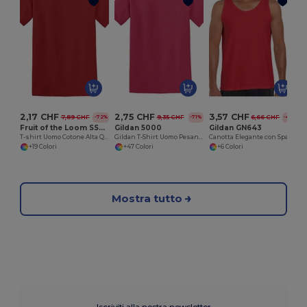
2,17 CHF
2,75 CHF
3,57 CHF
7,89 CHF
9,35 CHF
6,66 CHF
-72%
-71%
-46%
Fruit of the Loom SS048
Gildan 5000
Gildan GN643
T-shirt Uomo Cotone Alta Qualità
Gildan T-Shirt Uomo Pesante in Cotone 100%
Canotta Elegante con Spalline Larghe
+19 Colori
+47 Colori
+6 Colori
Mostra tutto
Iscriviti alla nostra newsletter