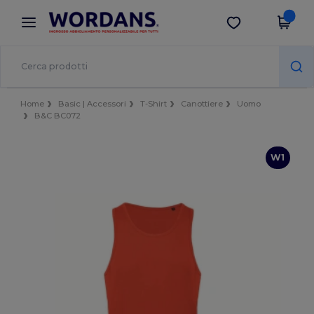
×
App Wordans
Scarica app
Prezzi migliori sull'app!
Home
Basic | Accessori
T-Shirt
Canottiere
Uomo
B&C BC072
W1