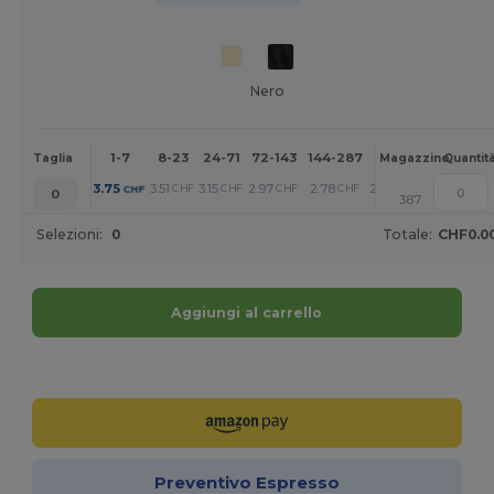
Nero
1-7
8-23
24-71
72-143
144-287
288 +
Altri
Taglia
Magazzino
Quantit
+
3.75
3.51
3.15
2.97
2.78
2.39
CHF
CHF
CHF
CHF
CHF
CHF
0
387
Selezioni:
0
Totale:
CHF0.0
Aggiungi al carrello
Personalizzalo!
Preventivo Espresso