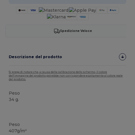
Spedizione Veloce
Descrizione del prodotto
Si prega di notare che, a causa della calibrazione dello schermo, il colore
dell'immagine del prodotto potrebbe non corrispondere esattamente al colore reale
del prodotto.
Peso
34 g.
Organico
Personalizzabile
Organico
Organico
Organico
Alta disponibilità
Peso
407g/m²