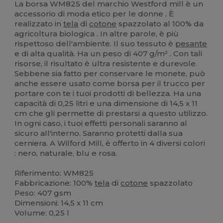
La borsa WM825 del marchio Westford mill è un
accessorio di moda etico per le donne . È
realizzato in
tela
di
cotone
spazzolato al 100% da
agricoltura biologica . In altre parole, è più
rispettoso dell'ambiente. Il suo tessuto è
pesante
e di alta qualità. Ha un peso di 407 g/m² . Con tali
risorse, il risultato è ultra resistente e durevole.
Sebbene sia fatto per conservare le monete, può
anche essere usato come borsa per il trucco per
portare con te i tuoi prodotti di bellezza. Ha una
capacità di 0,25 litri e una dimensione di 14,5 x 11
cm che gli permette di prestarsi a questo utilizzo.
In ogni caso, i tuoi effetti personali saranno al
sicuro all'interno. Saranno protetti dalla sua
cerniera. A Wilford Mill, è offerto in 4 diversi colori
: nero, naturale, blu e rosa.
Riferimento: WM825
Fabbricazione: 100%
tela
di
cotone
spazzolato
Peso: 407 gsm
Dimensioni: 14,5 x 11 cm
Volume: 0,25 l