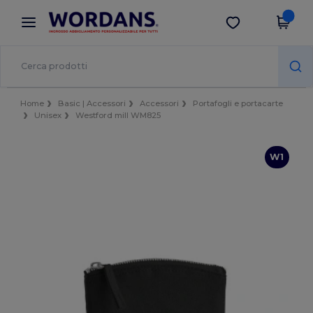
×
App Wordans
Scarica app
Prezzi migliori sull'app!
Home
Basic | Accessori
Accessori
Portafogli e portacarte
Unisex
Westford mill WM825
W1