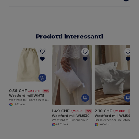
Prodotti interessanti
0,56 CHF
3,23 CHF
-83%
Westford mill WM115
Westford mill Borsa in tela 100% cotone
+4 Colori
1,49 CHF
2,10 CHF
6,71 CHF
5,73 CHF
-78%
-63%
Westford mill WM530
Westford mill WM540
Westford mill Astuccio in cotone
Borsa Accessori in Cotone Personalizzabile Westford Mill
+4 Colori
+4 Colori