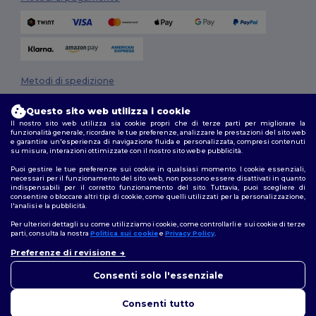
Metodi di spedizione
Questo sito web utilizza i cookie
Il nostro sito web utilizza sia cookie propri che di terze parti per migliorare la
funzionalità generale, ricordare le tue preferenze, analizzare le prestazioni del sito web
e garantire un'esperienza di navigazione fluida e personalizzata, compresi contenuti
su misura, interazioni ottimizzate con il nostro sito web e pubblicità.
Puoi gestire le tue preferenze sui cookie in qualsiasi momento. I cookie essenziali,
necessari per il funzionamento del sito web, non possono essere disattivati in quanto
Seguici
indispensabili per il corretto funzionamento del sito. Tuttavia, puoi scegliere di
consentire o bloccare altri tipi di cookie, come quelli utilizzati per la personalizzazione,
l'analisi e la pubblicità.
Per ulteriori dettagli su come utilizziamo i cookie, come controllarli e sui cookie di terze
parti, consulta la nostra
Politica sui cookie
e
Privacy Policy
.
2026. Tutti i diritti riservati
Preferenze di revisione
Termini e Condizioni
|
Politica di personalizzazione
|
Informativa sulla
👋
Ciao
privacy
|
Politica sui cookie
|
Site Map
In caso di domande o dubbi,
Consenti solo l'essenziale
puoi contattarci in qualsiasi
momento. Il nostro chatbot è
Consenti tutto
qui per aiutarti.