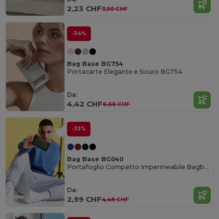
2,23 CHF
3,50 CHF
-34%
Bag Base BG754
Portacarte Elegante e Sicuro BG754
Da:
4,42 CHF
6,66 CHF
-33%
Bag Base BG040
Portafoglio Compatto Impermeabile Bagbase BG040
Da:
2,99 CHF
4,48 CHF