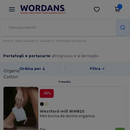
×
App Wordans
Scarica app
Prezzi migliori sull'app!
Home
Basic | Accessori
Accessori
Portafogli e portacarte
Portafogli e portacarte
all'ingrosso e al dettaglio
Ordina per
Filtra
✓
Organic
Cotton
7 results.
-36%
Westford mill WM825
Mini borsa da donna organica
Da: