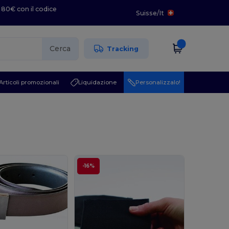
 80€ con il codice
Suisse
/
It
Cerca
Tracking
Articoli promozionali
Liquidazione
Personalizzalo!
-16%