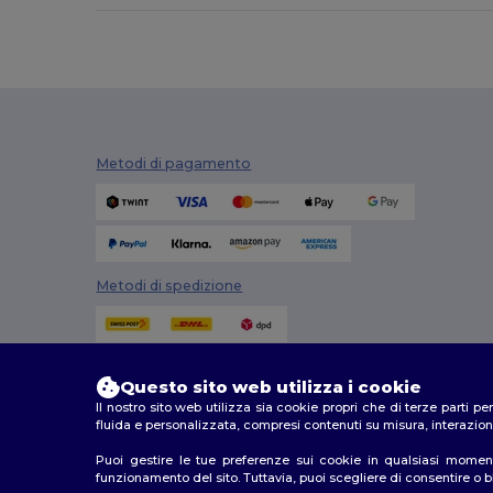
Quadra
(2)
Result
(12)
Result Winter Essentials
(1)
SOL'S
(12)
Metodi di pagamento
The One Towelling
(7)
Towel city
(1)
Velilla
(2)
Metodi di spedizione
Westford mill
(1)
Questo sito web utilizza i cookie
Il nostro sito web utilizza sia cookie propri che di terze parti p
fluida e personalizzata, compresi contenuti su misura, interazioni
Puoi gestire le tue preferenze sui cookie in qualsiasi moment
funzionamento del sito. Tuttavia, puoi scegliere di consentire o blo