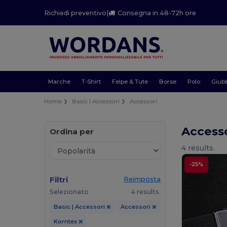
Richiedi preventivo
|
Consegna in 48-72h ore
Marche
T-Shirt
Felpe & Tute
Borse
Polo
Giubb
Home
Basic | Accessori
Accessori
Access
Ordina per
4 results.
-25%
Filtri
Reimposta
Selezionato
4 results.
Basic | Accessori
Accessori
Korntex