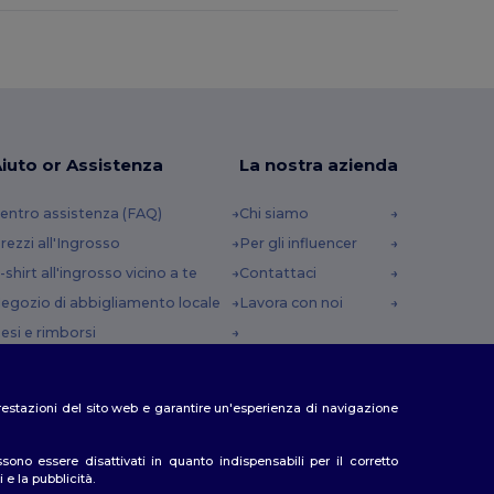
iuto or Assistenza
La nostra azienda
entro assistenza (FAQ)
Chi siamo
rezzi all'Ingrosso
Per gli influencer
-shirt all'ingrosso vicino a te
Contattaci
egozio di abbigliamento locale
Lavora con noi
esi e rimborsi
lossario
etodi di spedizione
e prestazioni del sito web e garantire un'esperienza di navigazione
odici Sconto
no essere disattivati in quanto indispensabili per il corretto
 e la pubblicità.