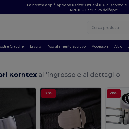
La nostra app è appena uscita! Ottieni 10€ di sconto su
APP10 – Esclusiva dell’app!
otti e Giacche
Lavoro
Abbigliamento Sportivo
Accessori
Altro
ori Korntex
all'ingrosso e al dettaglio
-20%
-25%