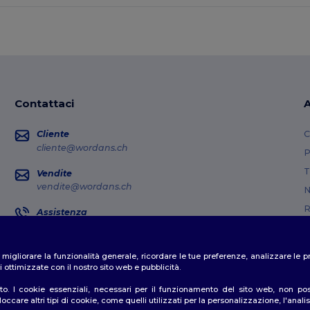
Contattaci
A
Cliente
C
cliente@wordans.ch
P
T
Vendite
vendite@wordans.ch
N
R
Assistenza
0800 001 649
G
Lunedì - Giovedì: 10:00-13:00 e 14:00-17:30 Venerdì: 10:00-14:00
M
er migliorare la funzionalità generale, ricordare le tue preferenze, analizzare l
Dov'e' il mio pacco?
C
 ottimizzate con il nostro sito web e pubblicità.
o. I cookie essenziali, necessari per il funzionamento del sito web, non posso
ccare altri tipi di cookie, come quelli utilizzati per la personalizzazione, l'analisi