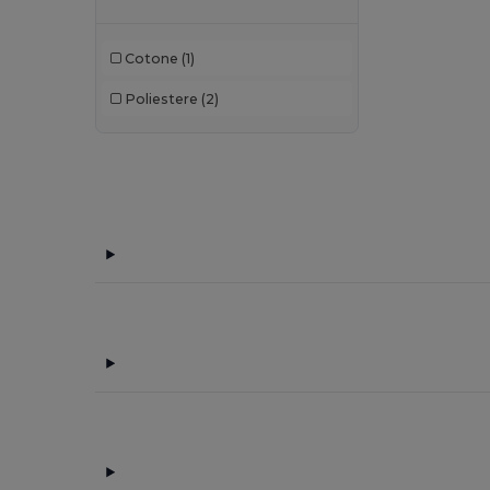
Estex
(13)
Cotone
(1)
GiftRetail
(34)
Poliestere
(2)
Herock
(10)
Just Cool
(1)
Karlowsky
(22)
Korntex
(4)
Larkwood
(2)
Mumbles
(5)
Neoblu
(4)
Neutral
(3)
Paredes
(2)
Pen Duick
(6)