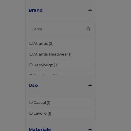
Brand
Atlantis
(2)
Atlantis Headwear
(1)
Babybugz
(3)
Bag Base
(9)
Uso
Bagbase
(1)
Beechfield
(46)
Casual
(1)
Black&Match
(2)
Lavoro
(1)
Build Your Brand
(1)
Materiale
Craghoppers
(1)