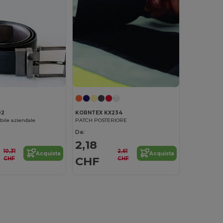
02
KORNTEX KX234
bile aziendale
PATCH POSTERIORE
Da:
2,18
10,31
2,61
Acquista
Acquista
CHF
CHF
CHF