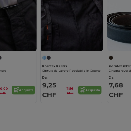
Korntex KX903
Korntex KX9
stere
Cintura da Lavoro Regolabile in Cotone
Cintura reversi
Da:
Da:
9,25
7,68
10,00
11,56
Acquista
Acquista
CHF
CHF
CHF
CHF