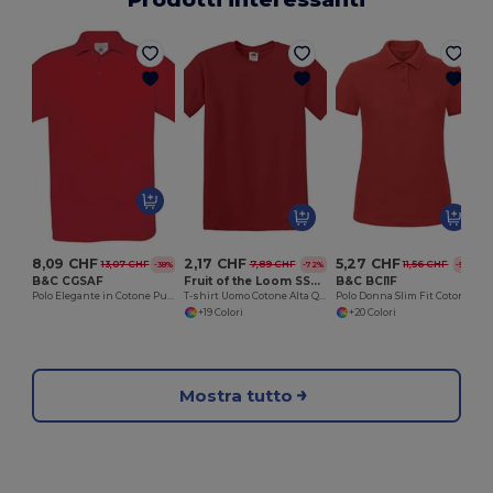
8,09 CHF
2,17 CHF
5,27 CHF
13,07 CHF
7,89 CHF
11,56 CHF
-38%
-72%
-54%
B&C CGSAF
Fruit of the Loom SS048
B&C BCI1F
Polo Elegante in Cotone Puro
T-shirt Uomo Cotone Alta Qualità
Polo Donna Slim Fit Cotone B&C BCI1F
+19 Colori
+20 Colori
Mostra tutto