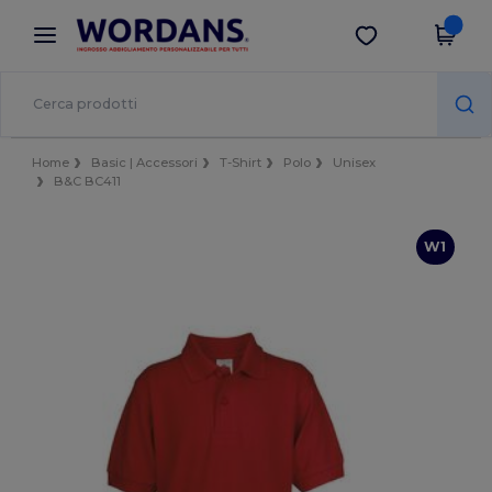
×
App Wordans
Scarica app
Prezzi migliori sull'app!
Home
Basic | Accessori
T-Shirt
Polo
Unisex
B&C BC411
W1