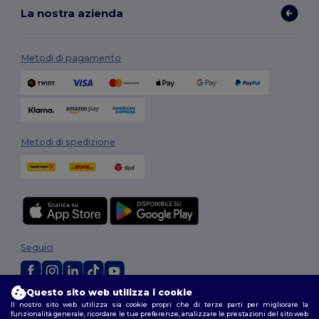
La nostra azienda
Metodi di pagamento
Metodi di spedizione
Seguici
Questo sito web utilizza i cookie
2026. Tutti i diritti riservati
Il nostro sito web utilizza sia cookie propri che di terze parti per migliorare la
funzionalità generale, ricordare le tue preferenze, analizzare le prestazioni del sito web
Termini e Condizioni
|
Politica di personalizzazione
|
Informativa sulla