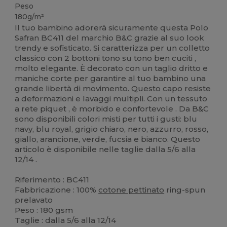
Peso
180g/m²
Il tuo bambino adorerà sicuramente questa Polo
Safran BC411 del marchio B&C grazie al suo look
trendy e sofisticato. Si caratterizza per un colletto
classico con 2 bottoni tono su tono ben cuciti ,
molto elegante. È decorato con un taglio dritto e
maniche corte per garantire al tuo bambino una
grande libertà di movimento. Questo capo resiste
a deformazioni e lavaggi multipli. Con un tessuto
a rete piquet , è morbido e confortevole . Da B&C
sono disponibili colori misti per tutti i gusti: blu
navy, blu royal, grigio chiaro, nero, azzurro, rosso,
giallo, arancione, verde, fucsia e bianco. Questo
articolo è disponibile nelle taglie dalla 5/6 alla
12/14 .
Riferimento : BC411
Fabbricazione : 100%
cotone pettinato
ring-spun
prelavato
Peso : 180 gsm
Taglie : dalla 5/6 alla 12/14