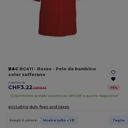
B&C
BC411
- Rosso
- Polo da bambino
color zafferano
A partire da
CHF3.22
-
76
%
CHF13.52
Spedizione gratuita a partire da 499 CHF in questo magazzino!
excluding duty fees and taxes
Scegli il colore:
Mostra tutto
+ 1
Taglie