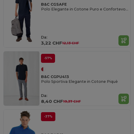
B&C CGSAFE
Polo Elegante in Cotone Puro e Confortevole
Da:
3,22 CHF
12,13 CHF
-57%
B&C CGPU413
Polo Sportiva Elegante in Cotone Piquè
Da:
8,40 CHF
19,37 CHF
-37%