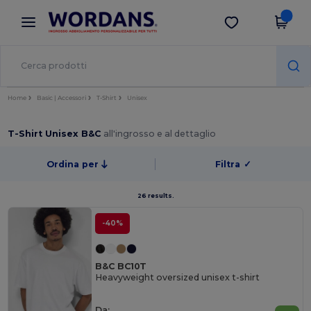
×
App Wordans
Scarica app
Prezzi migliori sull'app!
Home
Basic | Accessori
T-Shirt
Unisex
T-Shirt Unisex B&C
all'ingrosso e al dettaglio
Ordina per
Filtra
✓
26 results.
-40%
B&C BC10T
Heavyweight oversized unisex t-shirt
Da: