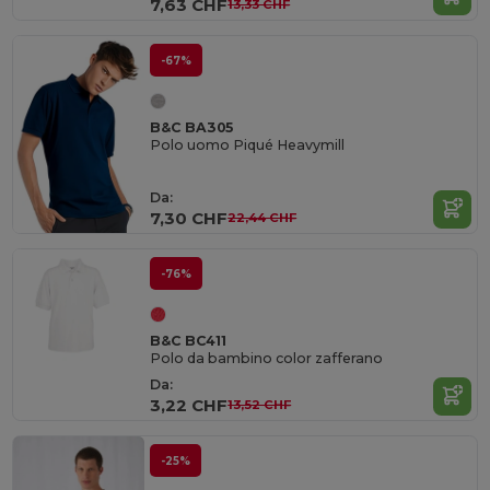
7,63 CHF
13,33 CHF
-67%
B&C BA305
Polo uomo Piqué Heavymill
Da:
7,30 CHF
22,44 CHF
-76%
B&C BC411
Polo da bambino color zafferano
Da:
3,22 CHF
13,52 CHF
-25%