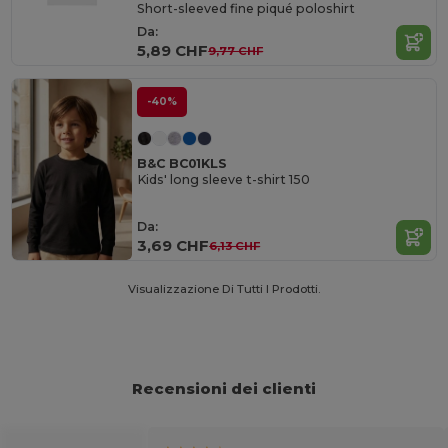
Short-sleeved fine piqué poloshirt
Da:
5,89 CHF
9,77 CHF
-40%
B&C BC01KLS
Kids' long sleeve t-shirt 150
Da:
3,69 CHF
6,13 CHF
Visualizzazione Di Tutti I Prodotti.
Recensioni dei clienti