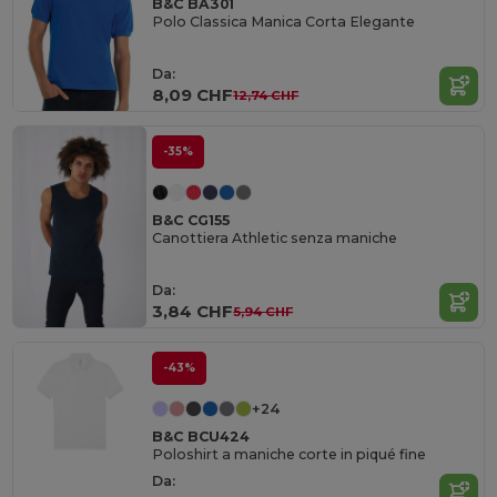
B&C BA301
Polo Classica Manica Corta Elegante
Da:
8,09 CHF
12,74 CHF
-35%
B&C CG155
Canottiera Athletic senza maniche
Da:
3,84 CHF
5,94 CHF
-43%
+24
B&C BCU424
Poloshirt a maniche corte in piqué fine
Da: