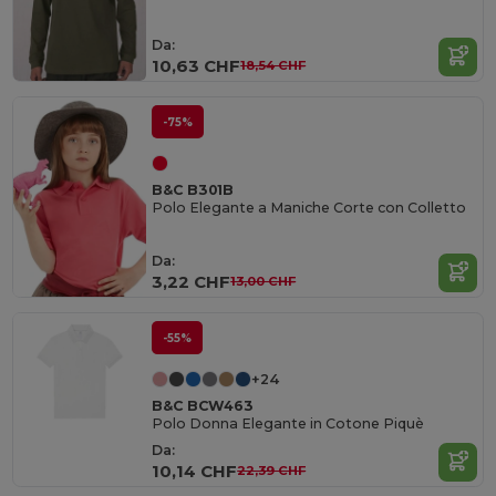
Da:
10,63 CHF
18,54 CHF
-75%
B&C B301B
Polo Elegante a Maniche Corte con Colletto
Da:
3,22 CHF
13,00 CHF
-55%
+24
B&C BCW463
Polo Donna Elegante in Cotone Piquè
Da:
10,14 CHF
22,39 CHF