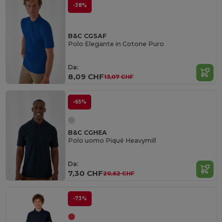
-38%
B&C CGSAF
Polo Elegante in Cotone Puro
Da:
8,09 CHF
13,07 CHF
-65%
B&C CGHEA
Polo uomo Piqué Heavymill
Da:
7,30 CHF
20,62 CHF
-73%