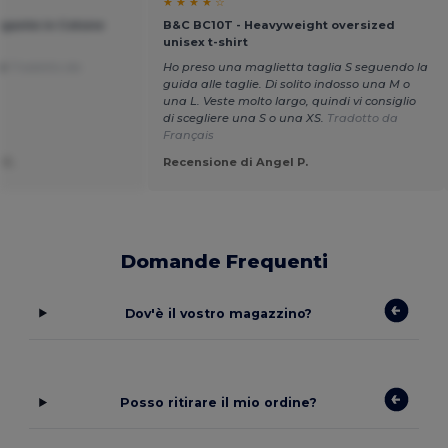
★ ★ ★ ★ ☆
egante in Cotone
B&C BC10T - Heavyweight oversized
unisex t-shirt
tà
Tradotto da
Ho preso una maglietta taglia S seguendo la
guida alle taglie. Di solito indosso una M o
una L. Veste molto largo, quindi vi consiglio
di scegliere una S o una XS.
Tradotto da
Français
 C.
Recensione di Angel P.
Domande Frequenti
Dov'è il vostro magazzino?
Posso ritirare il mio ordine?