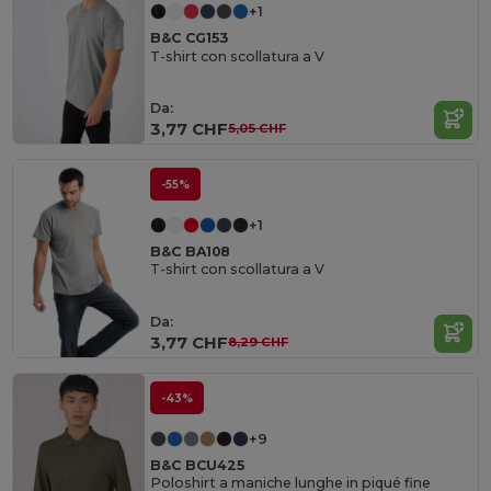
+1
B&C CG153
T-shirt con scollatura a V
Da:
3,77 CHF
5,05 CHF
-55%
+1
B&C BA108
T-shirt con scollatura a V
Da:
3,77 CHF
8,29 CHF
-43%
+9
B&C BCU425
Poloshirt a maniche lunghe in piqué fine