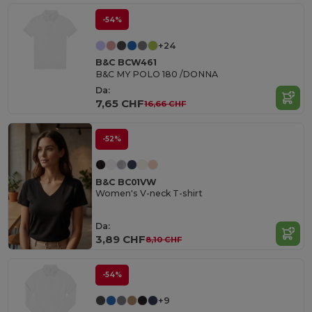
-54%
+24
B&C BCW461
B&C MY POLO 180 /DONNA
Da:
7,65 CHF
16,66 CHF
-52%
B&C BC01VW
Women's V-neck T-shirt
Da:
3,89 CHF
8,10 CHF
-54%
+9