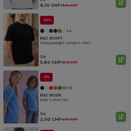
8,10 CHF
13,44 CHF
-52%
+4
B&C BC09T
Heavyweight unisex t-shirt
Da:
5,84 CHF
12,13 CHF
-51%
+12
B&C BC01K
Kids' t-shirt 150
Da:
2,00 CHF
4,04 CHF