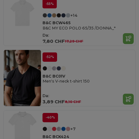
-55%
+14
B&C BCW465
B&C MY ECO POLO 65/35 /DONNA_°
Da:
7,80 CHF
17,29 CHF
-52%
B&C BC01V
Men's V-neck t-shirt 150
Da:
3,89 CHF
8,10 CHF
-40%
+7
B&C BCK424