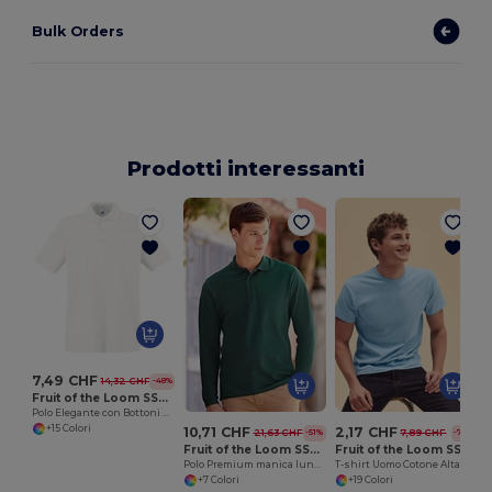
Bulk Orders
Prodotti interessanti
7,49 CHF
14,32 CHF
-48%
Fruit of the Loom SS255
Polo Elegante con Bottoni a Tre
+15 Colori
10,71 CHF
2,17 CHF
21,63 CHF
7,89 CHF
-51%
-72%
Fruit of the Loom SS258
Fruit of the Loom SS048
Polo Premium manica lunga
T-shirt Uomo Cotone Alta Qualità
+7 Colori
+19 Colori