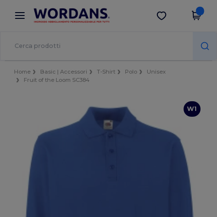
×
App Wordans
Scarica app
Prezzi migliori sull'app!
Home
Basic | Accessori
T-Shirt
Polo
Unisex
Fruit of the Loom SC384
W1