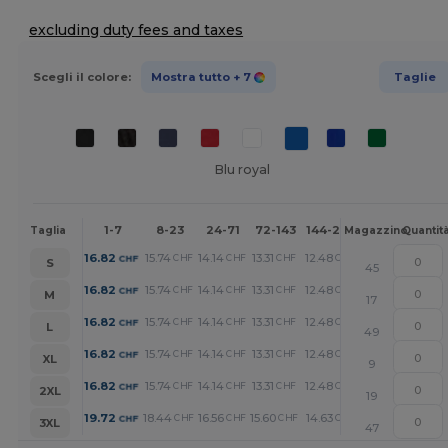
excluding duty fees and taxes
Scegli il colore:
Mostra tutto
+ 7
Taglie
Blu royal
1-7
8-23
24-71
72-143
144-287
288 +
Altri
Taglia
Magazzino
Quantit
+
16.82
15.74
14.14
13.31
12.48
10.71
CHF
CHF
CHF
CHF
CHF
CHF
S
45
+
16.82
15.74
14.14
13.31
12.48
10.71
CHF
CHF
CHF
CHF
CHF
CHF
M
17
+
16.82
15.74
14.14
13.31
12.48
10.71
CHF
CHF
CHF
CHF
CHF
CHF
L
49
+
16.82
15.74
14.14
13.31
12.48
10.71
CHF
CHF
CHF
CHF
CHF
CHF
XL
9
+
16.82
15.74
14.14
13.31
12.48
10.71
CHF
CHF
CHF
CHF
CHF
CHF
2XL
19
+
19.72
18.44
16.56
15.60
14.63
12.54
CHF
CHF
CHF
CHF
CHF
CHF
3XL
47