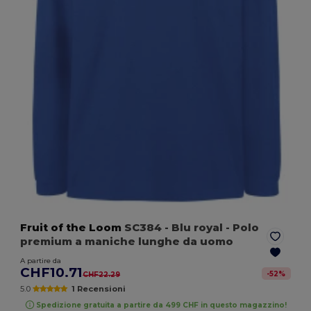
Fruit of the Loom
SC384
- Blu royal
- Polo
premium a maniche lunghe da uomo
A partire da
CHF10.71
-
52
%
CHF22.29
5.0
1 Recensioni
Spedizione gratuita a partire da 499 CHF in questo magazzino!