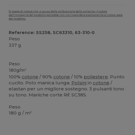
Si prega di notare che, a causa della calibrazione dello schermo, il colore
dell'immagine del prodotto potrebbe non corrispondere esattamente al colore reale
del prodotto.
Reference: SS258, SC63310, 63-310-0
Peso
337 g.
Personalizzabile
Peso
180g/m²
100%
cotone
/ 90%
cotone
/ 10%
poliestere
. Punto
cucito. Polo manica lunga.
Polsini
in
cotone
/
elastan per un migliore sostegno. 3 pulsanti tono
su tono. Maniche corte Rif. SC385.
Peso
180 g / m²