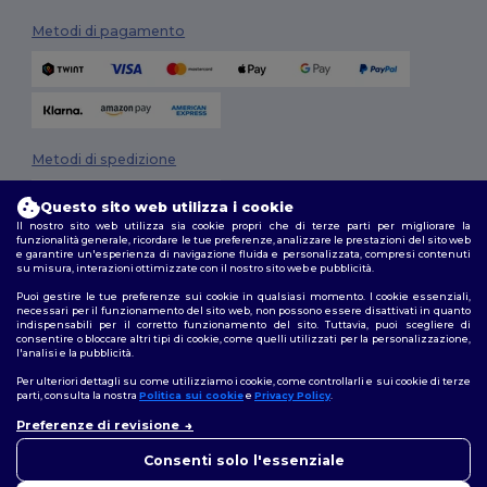
Metodi di pagamento
Metodi di spedizione
Questo sito web utilizza i cookie
Il nostro sito web utilizza sia cookie propri che di terze parti per migliorare la
funzionalità generale, ricordare le tue preferenze, analizzare le prestazioni del sito web
e garantire un'esperienza di navigazione fluida e personalizzata, compresi contenuti
su misura, interazioni ottimizzate con il nostro sito web e pubblicità.
Puoi gestire le tue preferenze sui cookie in qualsiasi momento. I cookie essenziali,
necessari per il funzionamento del sito web, non possono essere disattivati in quanto
Seguici
indispensabili per il corretto funzionamento del sito. Tuttavia, puoi scegliere di
consentire o bloccare altri tipi di cookie, come quelli utilizzati per la personalizzazione,
l'analisi e la pubblicità.
Per ulteriori dettagli su come utilizziamo i cookie, come controllarli e sui cookie di terze
parti, consulta la nostra
Politica sui cookie
e
Privacy Policy
.
2026. Tutti i diritti riservati
Preferenze di revisione
Termini e Condizioni
|
Politica di personalizzazione
|
Informativa sulla
privacy
|
Politica sui cookie
|
Site Map
Consenti solo l'essenziale