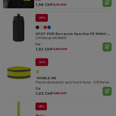
1,96 CHF
2,71 CHF
-26%
SPOT FIVE Borraccia Sportiva PE 500ml Senza BPA
GiftRetail MO8819
Da:
1,92 CHF
2,60 CHF
-34%
VISIBLE ME
Fascia da braccio sportiva in lycra - GiftRetail MO9529
Da:
1,03 CHF
1,56 CHF
-18%