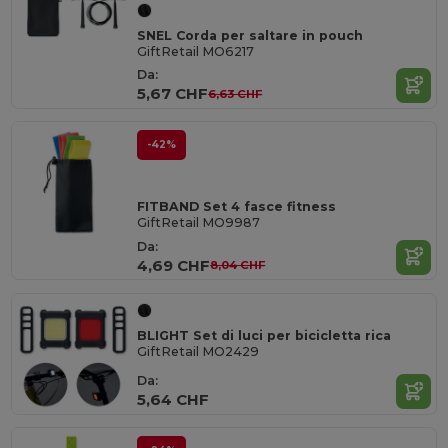
SNEL Corda per saltare in pouch
GiftRetail MO6217
Da:
5,67 CHF
6,63 CHF
-42%
FITBAND Set 4 fasce fitness
GiftRetail MO9987
Da:
4,69 CHF
8,04 CHF
BLIGHT Set di luci per bicicletta rica
GiftRetail MO2429
Da:
5,64 CHF