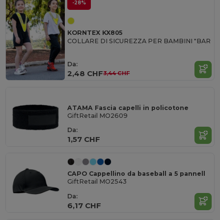
-28%
KORNTEX KX805
COLLARE DI SICUREZZA PER BAMBINI "BAR
Da:
2,48 CHF
3,44 CHF
ATAMA Fascia capelli in policotone
GiftRetail MO2609
Da:
1,57 CHF
CAPO Cappellino da baseball a 5 pannell
GiftRetail MO2543
Da:
6,17 CHF