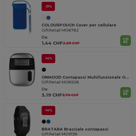
-31%
COLOURPOUCH Cover per cellulare
GiftRetail MO8782
Da:
1,44 CHF
2,09 CHF
-14%
ONMOOD Contapassi Multifunzionale ONMOOD con Clip
GiftRetail MO8508
Da:
3,19 CHF
3,70 CHF
-14%
BRATARA Bracciale contapassi
GiftRetail MO9136