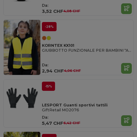
Da:
3,52 CHF
4,08 CHF
-28%
KORNTEX KX101
GIUBBOTTO FUNZIONALE PER BAMBINI "AAR
Da:
2,94 CHF
4,06 CHF
-15%
LESPORT Guanti sportivi tattili
GiftRetail MO2076
Da:
5,47 CHF
6,42 CHF