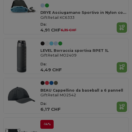
DRYE Asciugamano Sportivo in Nylon con Custodia
GiftRetail KC6333
Da:
4,91 CHF
6,35 CHF
LEVEL Borraccia sportiva RPET 1L
GiftRetail MO2409
Da:
4,49 CHF
BEAU Cappellino da baseball a 6 pannell
GiftRetail MO2542
Da:
6,17 CHF
-14%