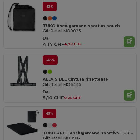
-13%
TUKO Asciugamano sport in pouch
GiftRetail MO9025
Da:
4,17 CHF
4,79 CHF
-45%
ALLVISIBLE Cintura riflettente
GiftRetail MO6445
Da:
5,10 CHF
9,25 CHF
-15%
TUKO RPET Asciugamano sportivo TUKO RPET
GiftRetail MO9918