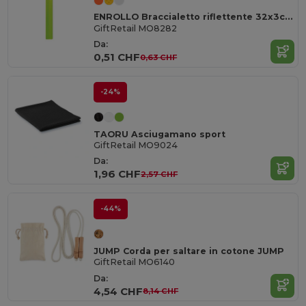
ENROLLO Braccialetto riflettente 32x3cm
GiftRetail MO8282
Da:
0,51 CHF
0,63 CHF
-24%
TAORU Asciugamano sport
GiftRetail MO9024
Da:
1,96 CHF
2,57 CHF
-44%
JUMP Corda per saltare in cotone JUMP
GiftRetail MO6140
Da:
4,54 CHF
8,14 CHF