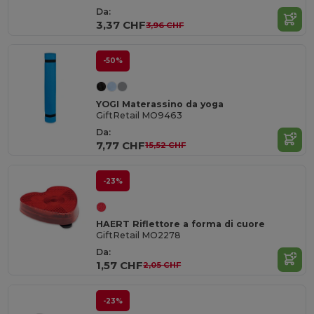
Da:
3,37 CHF
3,96 CHF
-50%
YOGI Materassino da yoga
GiftRetail MO9463
Da:
7,77 CHF
15,52 CHF
-23%
HAERT Riflettore a forma di cuore
GiftRetail MO2278
Da:
1,57 CHF
2,05 CHF
-23%