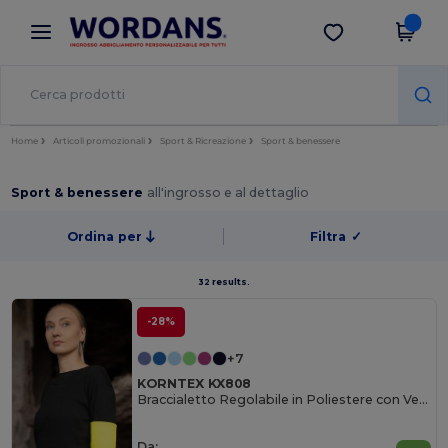
×
App Wordans
Scarica app
Prezzi migliori sull'app!
Home
Articoli promozionali
Sport & Ricreazione
Sport & benessere
Sport & benessere
all'ingrosso e al dettaglio
Ordina per
Filtra
✓
32 results.
-28%
+7
KORNTEX KX808
Braccialetto Regolabile in Poliestere con Velcro
Da: