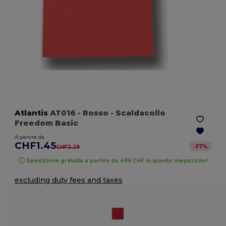
Atlantis
AT016
- Rosso
- Scaldacollo
Freedom Basic
A partire da
CHF1.45
-
37
%
CHF2.29
Spedizione gratuita a partire da 499 CHF in questo magazzino!
excluding duty fees and taxes