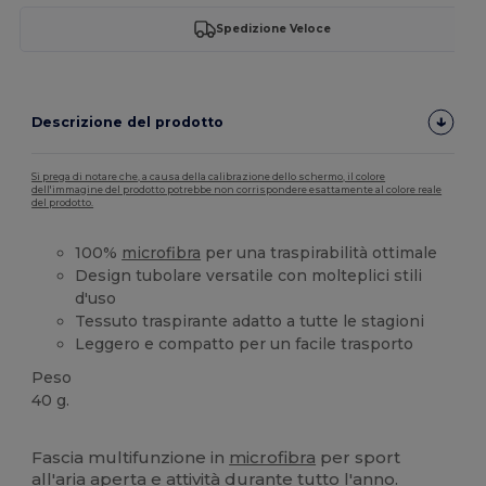
Spedizione Veloce
Descrizione del prodotto
Si prega di notare che, a causa della calibrazione dello schermo, il colore
dell'immagine del prodotto potrebbe non corrispondere esattamente al colore reale
del prodotto.
100%
microfibra
per una traspirabilità ottimale
Design tubolare versatile con molteplici stili
d'uso
Tessuto traspirante adatto a tutte le stagioni
Leggero e compatto per un facile trasporto
Peso
40 g.
Etichetta removibile
Alta disponibilità
Fascia multifunzione in
microfibra
per sport
all'aria aperta e attività durante tutto l'anno.