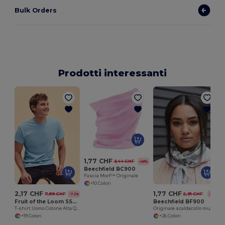
Bulk Orders
Prodotti interessanti
1,77 CHF
3,44 CHF
-48%
Beechfield BC900
Fascia Morf™ Originale
+10 Colori
2,17 CHF
1,77 CHF
7,89 CHF
2,91 CHF
-72%
-39%
Fruit of the Loom SS048
Beechfield BF900
T-shirt Uomo Cotone Alta Qualità
Originale scaldacollo multiuso
+19 Colori
+26 Colori