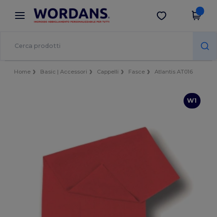
×
App Wordans
Scarica app
Prezzi migliori sull'app!
Home
Basic | Accessori
Cappelli
Fasce
Atlantis AT016
W1