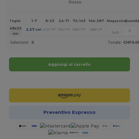
Rosso
1-7
8-23
24-71
72-143
144-287
288 +
Altri
Taglia
Magazzino
Quantit
+
49x25
2.27
2.12
1.90
1.80
1.68
1.45
CHF
CHF
CHF
CHF
CHF
CHF
549
cm
Selezioni:
0
Totale:
CHF0.0
Aggiungi al carrello
Personalizzalo!
Preventivo Espresso