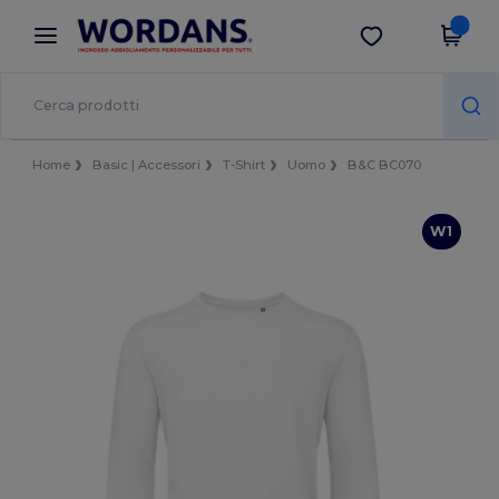
×
App Wordans
Scarica app
Prezzi migliori sull'app!
Home
Basic | Accessori
T-Shirt
Uomo
B&C BC070
W1