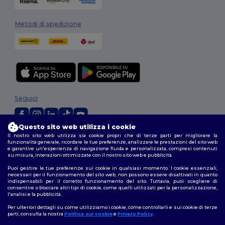
Metodi di spedizione
Seguici
Questo sito web utilizza i cookie
Il nostro sito web utilizza sia cookie propri che di terze parti per migliorare la
2026. Tutti i diritti riservati
funzionalità generale, ricordare le tue preferenze, analizzare le prestazioni del sito web
Termini e Condizioni
|
Politica di personalizzazione
|
Informativa sulla
e garantire un'esperienza di navigazione fluida e personalizzata, compresi contenuti
privacy
|
Politica sui cookie
|
Site Map
su misura, interazioni ottimizzate con il nostro sito web e pubblicità.
Puoi gestire le tue preferenze sui cookie in qualsiasi momento. I cookie essenziali,
necessari per il funzionamento del sito web, non possono essere disattivati in quanto
indispensabili per il corretto funzionamento del sito. Tuttavia, puoi scegliere di
consentire o bloccare altri tipi di cookie, come quelli utilizzati per la personalizzazione,
l'analisi e la pubblicità.
Per ulteriori dettagli su come utilizziamo i cookie, come controllarli e sui cookie di terze
parti, consulta la nostra
Politica sui cookie
e
Privacy Policy
.