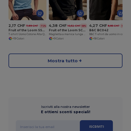
2,17 CHF
4,38 CHF
4,27 CHF
7,89 CHF
10,52 CHF
8,85 CHF
-72%
-58%
-52%
Fruit of the Loom SS048
Fruit of the Loom SC233
B&C BC042
T-shirt Uomo Cotone Alta Qualità
Maglietta a manica lunga da uomo 100% cotone
B&C T-shirt da uomo in cotone biologico
+19 Colori
+9 Colori
+18 Colori
Mostra tutto
Iscriviti alla nostra newsletter
E ottieni sconti speciali!
ISCRIVITI