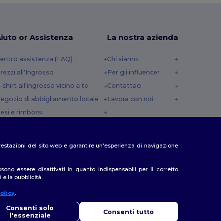
iuto or Assistenza
La nostra azienda
entro assistenza (FAQ)
Chi siamo
rezzi all'Ingrosso
Per gli influencer
-shirt all'ingrosso vicino a te
Contattaci
egozio di abbigliamento locale
Lavora con noi
esi e rimborsi
lossario
etodi di spedizione
e prestazioni del sito web e garantire un'esperienza di navigazione
odici Sconto
no essere disattivati in quanto indispensabili per il corretto
 e la pubblicità.
olicy
.
iao
so di domande o dubbi, puoi contattarci in qualsiasi momento. Il
Consenti solo
Consenti tutto
o chatbot è qui per aiutarti.
l'essenziale