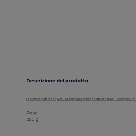
Descrizione del prodotto
Si prega di notare che, a causa della calibrazione dello schermo, il colore dell
Peso
250 g.
Personalizzabile