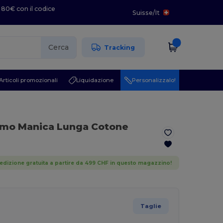
 80€ con il codice
Suisse
/
It
Cerca
Tracking
Articoli promozionali
Liquidazione
Personalizzalo!
omo Manica Lunga Cotone
edizione gratuita a partire da 499 CHF in questo magazzino!
Taglie