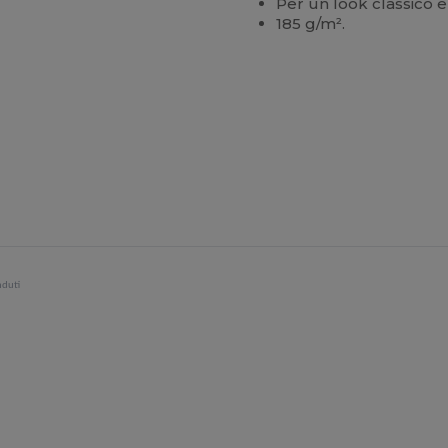
Per un look classico 
185 g/m².
nduti