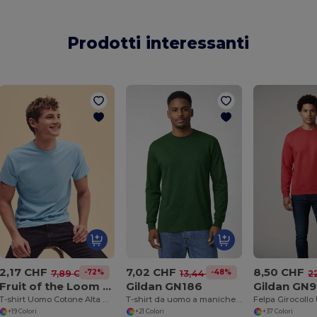
Prodotti interessanti
2,17 CHF
7,02 CHF
8,50 CHF
-72%
-48%
7,89 CHF
13,44 CHF
2
Fruit of the Loom SS048
Gildan GN186
Gildan GN9
T-shirt Uomo Cotone Alta Qualità
T-shirt da uomo a maniche lunghe Ultra-T
+19 Colori
+21 Colori
+37 Colori