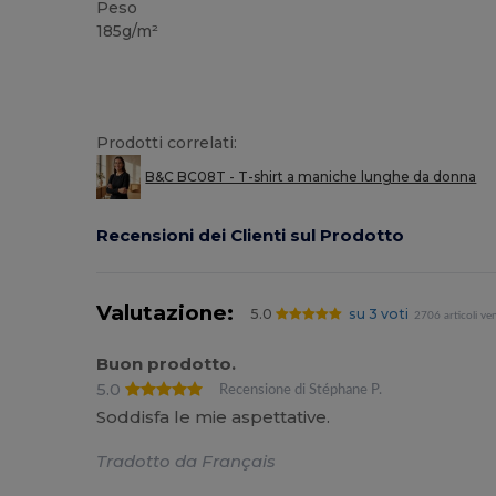
Peso
185g/m²
Prodotti correlati:
B&C BC08T - T-shirt a maniche lunghe da donna
Recensioni dei Clienti sul Prodotto
Valutazione:
5.0
su 3 voti
2706 articoli ve
Buon prodotto.
5.0
Recensione di Stéphane P.
Soddisfa le mie aspettative.
Tradotto da Français