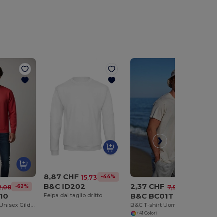
8,87 CHF
-44%
15,73 CHF
B&C ID202
2,37 CHF
-62%
-70%
2,08 CHF
7,92 CHF
10
B&C BC01T
Felpa dal taglio dritto
Felpa Girocollo Unisex Gildan GN910 in Misto Cotone
B&C T-shirt Uomo Manica Corta Tubolare Contemporanea
+41 Colori