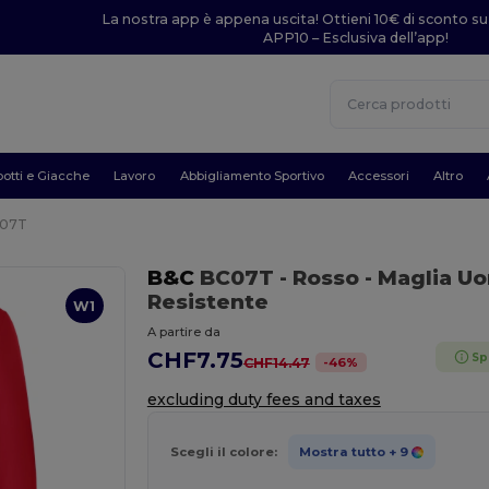
La nostra app è appena uscita! Ottieni 10€ di sconto su
APP10 – Esclusiva dell’app!
otti e Giacche
Lavoro
Abbigliamento Sportivo
Accessori
Altro
C07T
B&C
BC07T
- Rosso
- Maglia U
Resistente
W1
A partire da
CHF7.75
Sp
-
46
%
CHF14.47
excluding duty fees and taxes
Scegli il colore:
Mostra tutto
+ 9