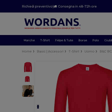
Richiedi preventivo
|
Consegna in 48-72h ore
Marche
T-Shirt
Felpe & Tute
Borse
Polo
Giubb
Home
Basic | Accessori
T-Shirt
Uomo
B&C B