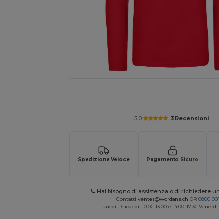
Richiedi un preventivo personalizzato pe
5.0
3 Recensioni
Spedizione Veloce
Pagamento Sicuro
Hai bisogno di assistenza o di richiedere u
Contatti
ventes@wordans.ch
OR
0800 001
Lunedì - Giovedì: 10:00-13:00 e 14:00-17:30 Venerdì: