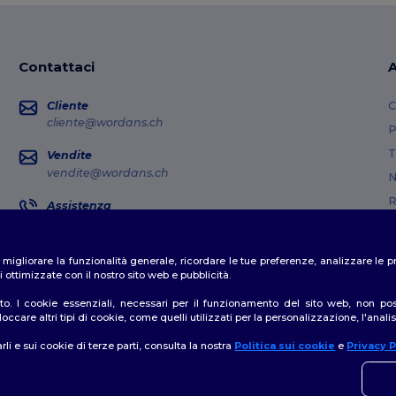
Contattaci
A
Cliente
C
cliente@wordans.ch
P
T
Vendite
vendite@wordans.ch
N
R
Assistenza
0800 001 649
G
Lunedì - Giovedì: 10:00-13:00 e 14:00-17:30 Venerdì: 10:00-14:00
M
er migliorare la funzionalità generale, ricordare le tue preferenze, analizzare l
Dov'e' il mio pacco?
C
 ottimizzate con il nostro sito web e pubblicità.
o. I cookie essenziali, necessari per il funzionamento del sito web, non posso
ccare altri tipi di cookie, come quelli utilizzati per la personalizzazione, l'analisi
rli e sui cookie di terze parti, consulta la nostra
Politica sui cookie
e
Privacy P
👋
C
formativa sulla privacy
|
Politica sui cookie
|
Site Map
In ca
nostr