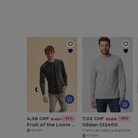
4,38 CHF
7,02 CHF
-32%
-35%
6,40 CHF
10,89 CHF
Fruit of the Loom SC201 Maglia Maniche Lunghe
Gildan GI2400
T-shirt da uomo a maniche lunghe in 100% cotone
+8 Colori
+17 Colori