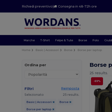
Richiedi preventivo
|
Consegna in 48-72h ore
Marche
T-Shirt
Felpe & Tute
Borse
Polo
Giubb
Home
Basic | Accessori
Borse
Borse per laptop
Borse 
Ordina per
25 results.
-69%
Filtri
Reimposta
Selezionato
25 results.
Basic | Accessori
Borse
Borse per laptop