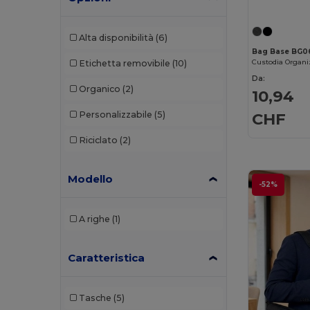
Alta disponibilità
(6)
Bag Base BG0
Etichetta removibile
(10)
Da:
Organico
(2)
10,94
Personalizzabile
(5)
CHF
Riciclato
(2)
Modello
-52%
A righe
(1)
Caratteristica
Tasche
(5)