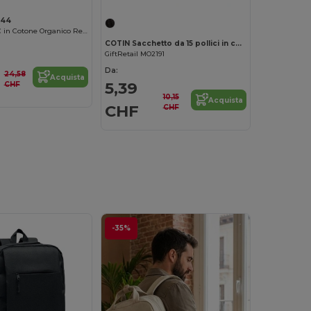
044
Borsa Porta PC in Cotone Organico Resistente
COTIN Sacchetto da 15 pollici in cotone
GiftRetail MO2191
Da:
24,58
Acquista
5,39
CHF
10,15
Acquista
CHF
CHF
-35%