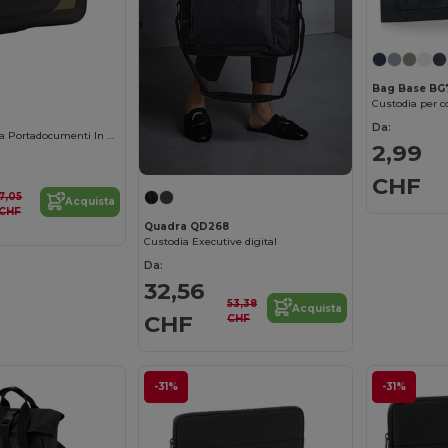
Bag Base BG
Da:
Cambridge Borsa Portadocumenti In Poliestere 600 D
2,99
CHF
7,05
Acquista
CHF
Quadra QD268
Custodia Executive digital
Da:
32,56
53,38
Acquista
CHF
CHF
-31%
-31%