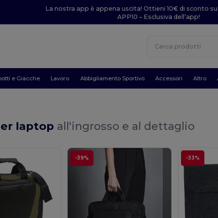
La nostra app è appena uscita! Ottieni 10€ di sconto su
APP10 – Esclusiva dell’app!
otti e Giacche
Lavoro
Abbigliamento Sportivo
Accessori
Altro
per laptop
all'ingrosso e al dettaglio
-39%
-33%