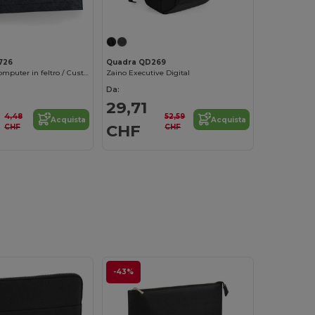
726
Quadra QD269
Custodia per computer in feltro / Custodia per documenti
Zaino Executive Digital
Da:
29,71
4,48
52,59
Acquista
Acquista
CHF
CHF
CHF
-43%