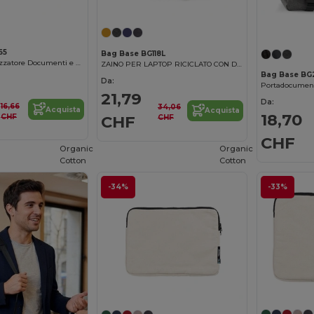
65
Bag Base BG118L
Custodia Organizzatore Documenti e Tablet
ZAINO PER LAPTOP RICICLATO CON DOPPIA MANIGLIA
Bag Base BG
Da:
21,79
Da:
16,66
34,06
Acquista
Acquista
18,70
CHF
CHF
CHF
CHF
Organic
Organic
Cotton
Cotton
-34%
-33%