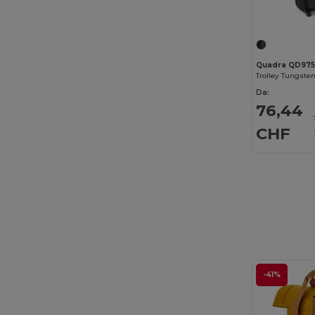
Quadra QD97
Trolley Tungst
Da:
76,44
CHF
-41%