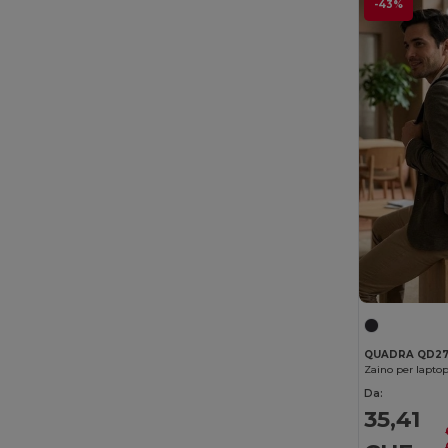
-43%
QUADRA QD2
Zaino per lapt
Da:
35,41