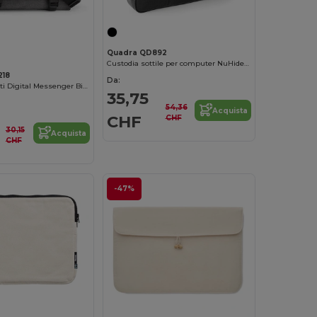
Quadra QD892
Custodia sottile per computer NuHide ™
218
Da:
Portadocumenti Digital Messenger Bicolore
35,75
54,36
Acquista
CHF
CHF
30,15
Acquista
CHF
-47%
Personalizzalo!