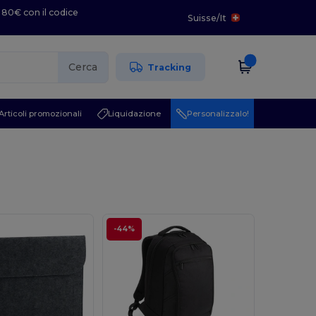
 80€ con il codice
Suisse
/
It
Cerca
Tracking
Articoli promozionali
Liquidazione
Personalizzalo!
-44%