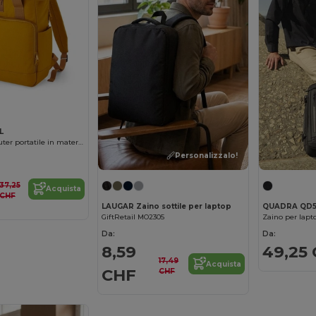
L
Zaino per computer portatile in materiale riciclato
Personalizzalo!
37,25
Acquista
CHF
LAUGAR Zaino sottile per laptop
QUADRA QD
GiftRetail MO2305
Zaino per lapt
Da:
Da:
8,59
49,25
17,49
Acquista
CHF
CHF