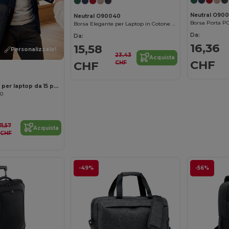
Neutral O90
Neutral O90040
Borsa Elegante per Laptop in Cotone Organico
Da:
Da:
16,36
15,58
Personalizzalo!
23,43
Acquista
CHF
CHF
CHF
FODRAL Borsa per laptop da 15 pollici
00
11,57
Acquista
CHF
-49%
-56%