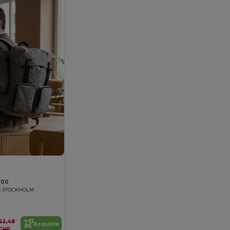
700
op STOCKHOLM
62,48
Acquista
CHF