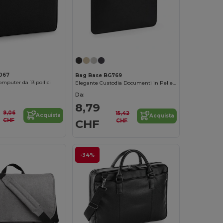
067
Bag Base BG769
omputer da 13 pollici
Elegante Custodia Documenti in Pelle Sintetica
Da:
8,79
9,06
15,42
Acquista
Acquista
CHF
CHF
CHF
-34%