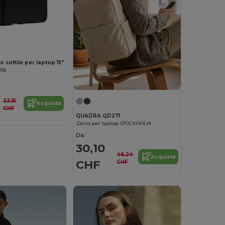
Personalizzalo!
sottile per laptop 15"
318
22,15
Acquista
CHF
QUADRA QD271
Zaino per laptop STOCKHOLM
Da:
30,10
46,24
Acquista
CHF
CHF