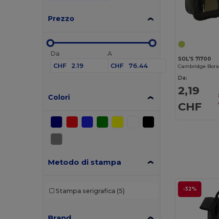
Prezzo
Da
A
SOL'S 71700
CHF
CHF
Da:
2,19
Colori
CHF
Metodo di stampa
-32%
Stampa serigrafica
(5)
Brand