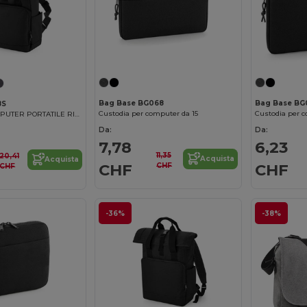
Bag Base BG068
Bag Base BG
8S
Custodia per computer da 15
Custodia per c
ZAINO PER COMPUTER PORTATILE RICICLATO CON DOPPIA MANIGLIA
Da:
Da:
7,78
6,23
11,35
20,41
Acquista
Acquista
CHF
CHF
CHF
CHF
-36%
-38%