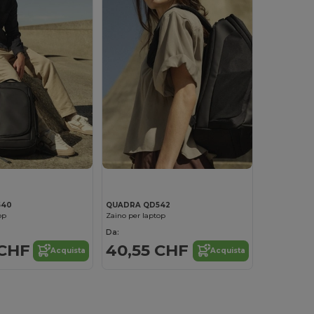
540
QUADRA QD542
op
Zaino per laptop
Da:
 CHF
40,55 CHF
Acquista
Acquista