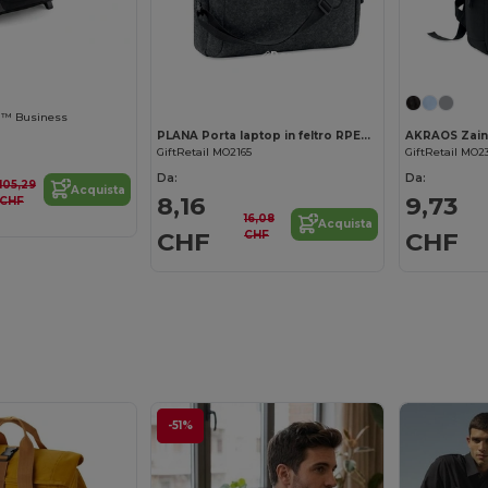
Personalizzalo!
5
en™ Business
PLANA Porta laptop in feltro RPET 15"
AKRAOS Zaino 
GiftRetail MO2165
GiftRetail MO2
Da:
Da:
105,29
Acquista
8,16
9,73
CHF
16,08
Acquista
CHF
CHF
CHF
-51%