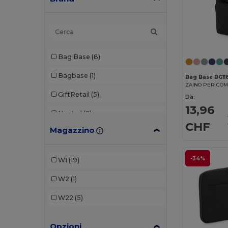
Bag Base
(8)
Bagbase
(1)
Bag Base BG11
GiftRetail
(5)
Da:
13,96
Neutral
(2)
CHF
Magazzino
Quadra
(8)
SOL'S
(1)
-34%
W1
(19)
W2
(1)
W22
(5)
Opzioni