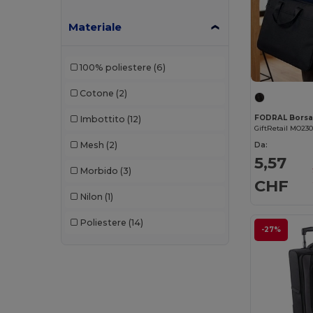
Materiale
100% poliestere
(6)
Cotone
(2)
Imbottito
(12)
GiftRetail MO23
Mesh
(2)
Da:
5,57
Morbido
(3)
CHF
Nilon
(1)
Poliestere
(14)
-27%