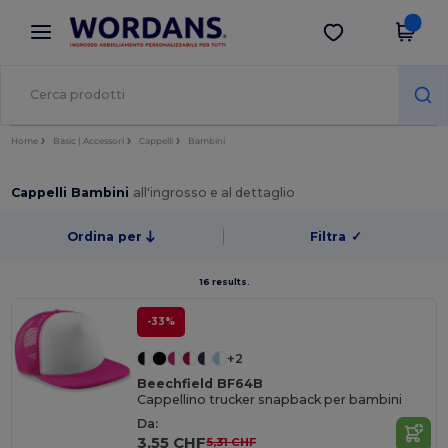
×
App Wordans
Scarica app
Prezzi migliori sull'app!
Home
Basic | Accessori
Cappelli
Bambini
Cappelli Bambini
all'ingrosso e al dettaglio
Ordina per
Filtra
✓
16 results.
-33%
+2
Beechfield BF64B
Cappellino trucker snapback per bambini
Da:
3,55 CHF
5,31 CHF