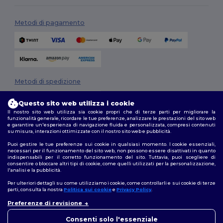
Metodi di pagamento
Metodi di spedizione
Questo sito web utilizza i cookie
Il nostro sito web utilizza sia cookie propri che di terze parti per migliorare la
funzionalità generale, ricordare le tue preferenze, analizzare le prestazioni del sito web
e garantire un'esperienza di navigazione fluida e personalizzata, compresi contenuti
su misura, interazioni ottimizzate con il nostro sito web e pubblicità.
Puoi gestire le tue preferenze sui cookie in qualsiasi momento. I cookie essenziali,
necessari per il funzionamento del sito web, non possono essere disattivati in quanto
Seguici
indispensabili per il corretto funzionamento del sito. Tuttavia, puoi scegliere di
consentire o bloccare altri tipi di cookie, come quelli utilizzati per la personalizzazione,
l'analisi e la pubblicità.
Per ulteriori dettagli su come utilizziamo i cookie, come controllarli e sui cookie di terze
parti, consulta la nostra
Politica sui cookie
e
Privacy Policy
.
2026. Tutti i diritti riservati
Termini e Condizioni
|
Politica di personalizzazione
|
Informativa sulla
Preferenze di revisione
👋
Ciao
privacy
|
Politica sui cookie
|
Site Map
In caso di domande o dubbi,
Consenti solo l'essenziale
puoi contattarci in qualsiasi