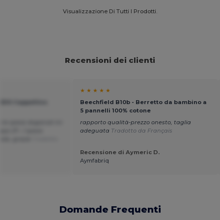
Visualizzazione Di Tutti I Prodotti.
Recensioni dei clienti
★ ★ ★ ★ ★
KIDS Cappellino
Beechfield B10b - Berretto da bambino a
i
5 pannelli 100% cotone
lo le spese doganali mi
rapporto qualità-prezzo onesto, taglia
ppi 27.- / spese
adeguata
Tradotto da Français
ole, grazie
Tradotto
Recensione di Aymeric D.
Aymfabriq
Domande Frequenti