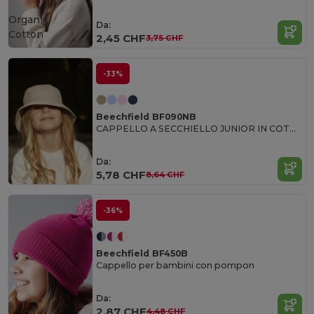
Organic
Da:
Cotton
2,45 CHF
3,75 CHF
-33%
Beechfield BF090NB
CAPPELLO A SECCHIELLO JUNIOR IN COTONE BIOLOGICO
Da:
5,78 CHF
8,64 CHF
-36%
Beechfield BF450B
Cappello per bambini con pompon
Da:
2,87 CHF
4,48 CHF