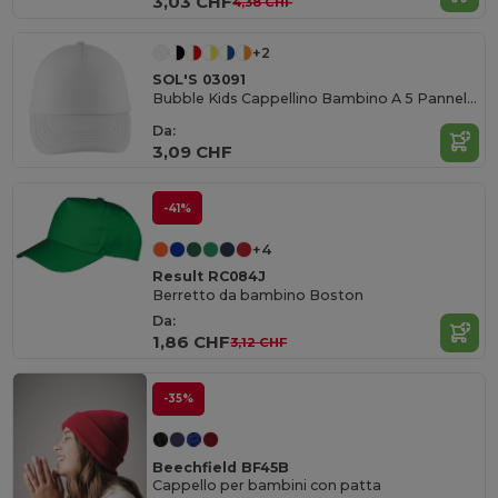
3,03 CHF
4,38 CHF
+2
SOL'S 03091
Bubble Kids Cappellino Bambino A 5 Pannelli Con Rete
Da:
3,09 CHF
-41%
+4
Result RC084J
Berretto da bambino Boston
Da:
1,86 CHF
3,12 CHF
-35%
Beechfield BF45B
Cappello per bambini con patta