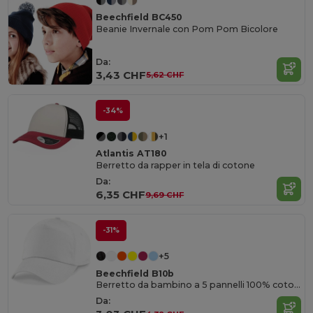
Beechfield BC450
Beanie Invernale con Pom Pom Bicolore
Da:
3,43 CHF
5,62 CHF
-34%
+1
Atlantis AT180
Berretto da rapper in tela di cotone
Da:
6,35 CHF
9,69 CHF
-31%
+5
Beechfield B10b
Berretto da bambino a 5 pannelli 100% cotone
Da: