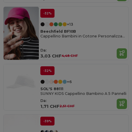
-32%
+13
Beechfield BF10B
Cappellino Bambini in Cotone Personalizzabile
Da:
3,03 CHF
4,48 CHF
-32%
+6
SOL'S 88111
SUNNY KIDS Cappellino Bambino A 5 Pannelli
Da:
1,71 CHF
2,51 CHF
-39%