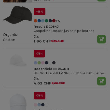
-45%
+4
Result RC084J
Cappellino Boston junior in policotone
Organic
Da:
Cotton
1,86 CHF
3,35 CHF
-35%
Beechfield BF063NB
BERRETTO A 5 PANNELLI IN COTONE ORGANICO JUNIOR
Da:
4,62 CHF
7,08 CHF
-36%