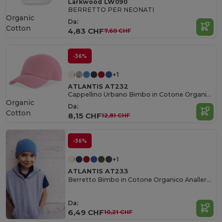
Larkwood LW090
BERRETTO PER NEONATI
Organic
Da:
Cotton
4,83 CHF
7,60 CHF
-36%
+1
ATLANTIS AT232
Cappellino Urbano Bimbo in Cotone Organico
Organic
Da:
Cotton
8,15 CHF
12,81 CHF
-36%
+1
ATLANTIS AT233
Berretto Bimbo in Cotone Organico Anallergico
Da:
6,49 CHF
10,21 CHF