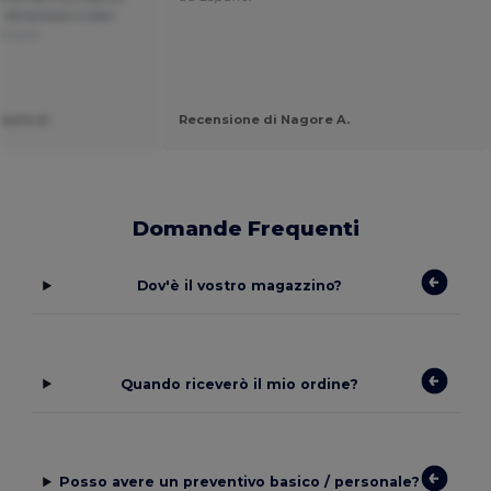
i dimensioni e ben
ançais
aure d.
Recensione di Nagore A.
Domande Frequenti
Dov'è il vostro magazzino?
Quando riceverò il mio ordine?
Posso avere un preventivo basico / personale?