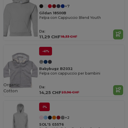
+7
Gildan 18500B
Felpa con Cappuccio Blend Youth
Da:
11,29 CHF
18,33 CHF
-41%
Babybugz BZ032
Felpa con cappuccio per bambini
Organic
Da:
Cotton
14,25 CHF
23,96 CHF
-1%
+2
SOL'S 03576