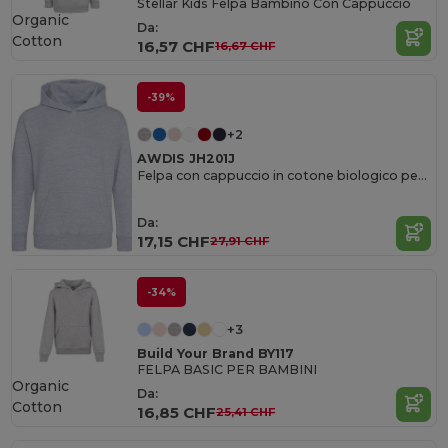
Stellar Kids Felpa Bambino Con Cappuccio
Organic
Da:
Cotton
16,57 CHF
16,67 CHF
-39%
+2
AWDIS JH201J
Felpa con cappuccio in cotone biologico per bambini
Da:
17,15 CHF
27,91 CHF
-34%
+3
Build Your Brand BY117
FELPA BASIC PER BAMBINI
Organic
Da:
Cotton
16,85 CHF
25,41 CHF