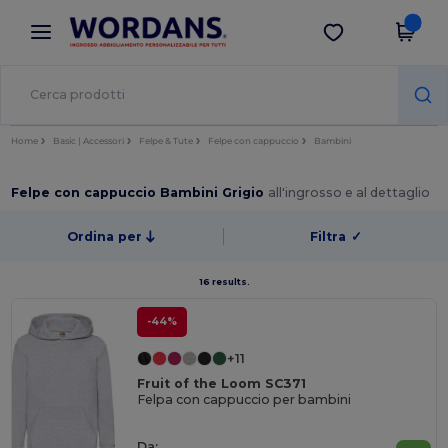
×
App Wordans
Scarica app
Prezzi migliori sull'app!
Home
Basic | Accessori
Felpe & Tute
Felpe con cappuccio
Bambini
Felpe con cappuccio Bambini Grigio
all'ingrosso e al dettaglio
Ordina per
Filtra
✓
16 results.
-44%
+11
Fruit of the Loom SC371
Felpa con cappuccio per bambini
Da: