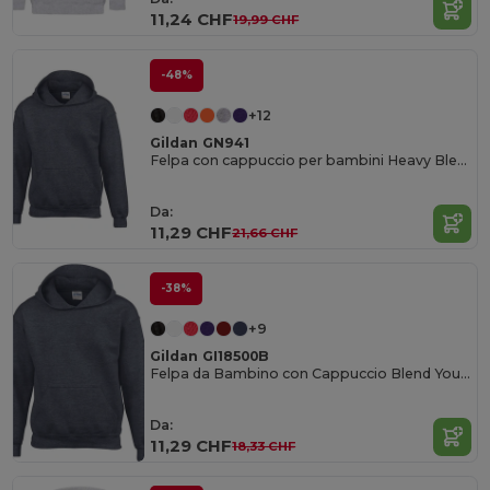
11,24 CHF
19,99 CHF
-48%
+12
Gildan GN941
Felpa con cappuccio per bambini Heavy Blend
Da:
11,29 CHF
21,66 CHF
-38%
+9
Gildan GI18500B
Felpa da Bambino con Cappuccio Blend Youth
Da:
11,29 CHF
18,33 CHF