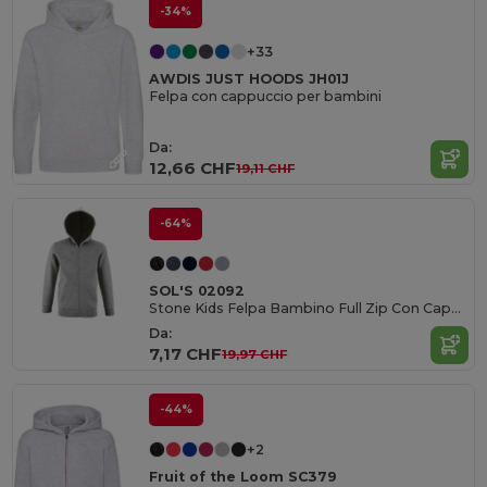
-34%
+33
AWDIS JUST HOODS JH01J
Felpa con cappuccio per bambini
Da:
12,66 CHF
19,11 CHF
-64%
SOL'S 02092
Stone Kids Felpa Bambino Full Zip Con Cappuccio
Da:
7,17 CHF
19,97 CHF
-44%
+2
Fruit of the Loom SC379