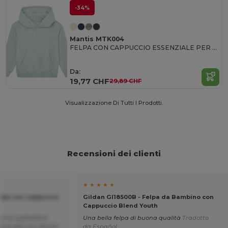
-34%
Mantis MTK004
FELPA CON CAPPUCCIO ESSENZIALE PER BAMBINI
Da:
19,77 CHF
29,89 CHF
Visualizzazione Di Tutti I Prodotti.
Recensioni dei clienti
★ ★ ★ ★ ★
lpa con cappuccio
Gildan GI18500B - Felpa da Bambino con
Cappuccio Blend Youth
e ha soddisfatto
Una bella felpa di buona qualità
Tradotto
ive del mio cliente!
da Español