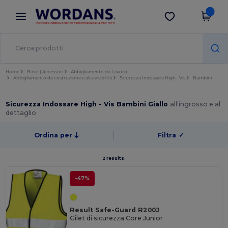
×
App Wordans
Scarica app
Prezzi migliori sull'app!
Home
Basic | Accessori
Abbigliamento da Lavoro
Abbigliamento da costruzione e alta visibilità
Sicurezza Indossare High - Vis
Bambini
Sicurezza Indossare High - Vis Bambini Giallo
all'ingrosso e al
dettaglio
Ordina per
Filtra
✓
2 results.
-47%
Result Safe-Guard R200J
Gilet di sicurezza Core Junior