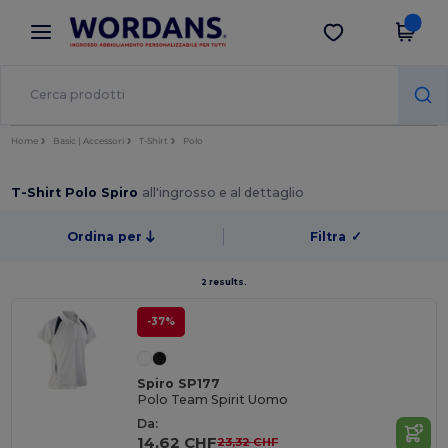
×
App Wordans
Scarica app
Prezzi migliori sull'app!
Home
Basic | Accessori
T-Shirt
Polo
T-Shirt Polo Spiro
all'ingrosso e al dettaglio
Ordina per
Filtra
✓
2 results.
-37%
Spiro SP177
Polo Team Spirit Uomo
Da:
14,62 CHF
23,32 CHF