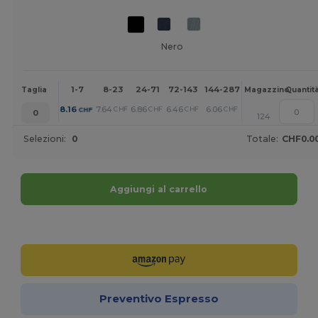
Nero
1-7
8-23
24-71
72-143
144-287
288 +
Altri
Taglia
Magazzino
Quantit
+
8.16
7.64
6.86
6.46
6.06
5.20
CHF
CHF
CHF
CHF
CHF
CHF
0
124
Selezioni:
0
Totale:
CHF0.0
Aggiungi al carrello
Personalizzalo!
Preventivo Espresso