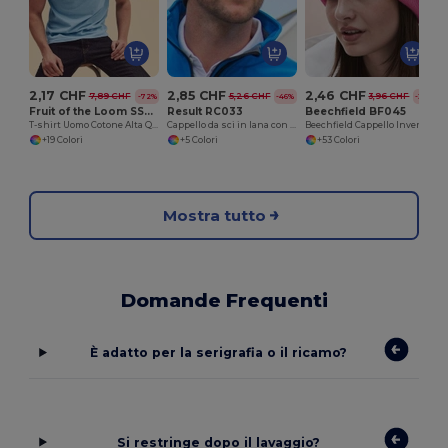
2,17 CHF
2,85 CHF
2,46 CHF
7,89 CHF
5,26 CHF
3,96 CHF
-72%
-46%
-38%
Fruit of the Loom SS048
Result RC033
Beechfield BF045
T-shirt Uomo Cotone Alta Qualità
Cappello da sci in lana con isolamento Thinsulate
Beechfield Cappello Invernale Unisex con Risvolto Termico
+19 Colori
+5 Colori
+53 Colori
Mostra tutto
Domande Frequenti
È adatto per la serigrafia o il ricamo?
Si restringe dopo il lavaggio?