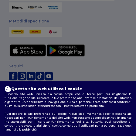
Metodi di spedizione
Seguici
Questo sito web utilizza i cookie
2026. Tutti i diritti riservati
Il nostro sito web utilizza sia cookie propri che di terze parti per migliorare la
Termini e Condizioni
|
Politica di personalizzazione
|
Informativa sulla
funzionalità generale, ricordare le tue preferenze, analizzare le prestazioni del sito web
privacy
|
Politica sui cookie
|
Site Map
e garantire un'esperienza di navigazione fluida e personalizzata, compresi contenuti
su misura, interazioni ottimizzate con il nostro sito web e pubblicità.
Puoi gestire le tue preferenze sui cookie in qualsiasi momento. I cookie essenziali,
necessari per il funzionamento del sito web, non possono essere disattivati in quanto
indispensabili per il corretto funzionamento del sito. Tuttavia, puoi scegliere di
consentire o bloccare altri tipi di cookie, come quelli utilizzati per la personalizzazione,
l'analisi e la pubblicità.