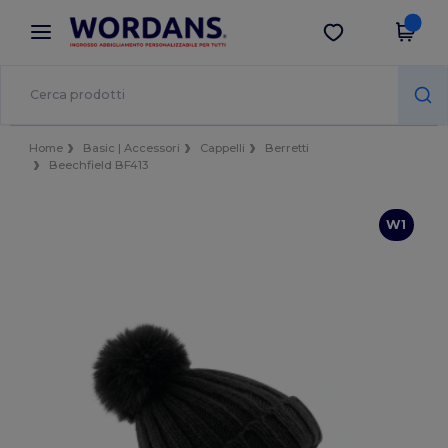
×
App Wordans
Scarica app
Prezzi migliori sull'app!
Home
Basic | Accessori
Cappelli
Berretti
Beechfield BF413
W1