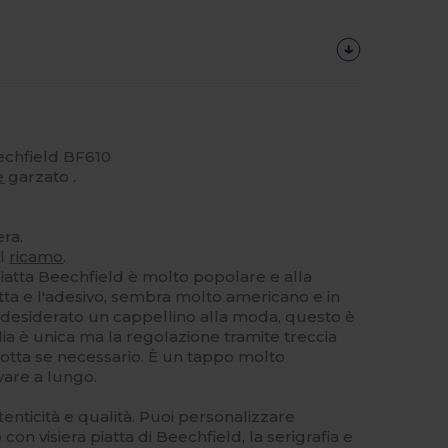
eechfield BF610
e
garzato .
era.
il
ricamo
.
iatta Beechfield è molto popolare e alla
atta e l'adesivo, sembra molto americano e in
e desiderato un cappellino alla moda, questo è
lia è unica ma la regolazione tramite treccia
lotta se necessario. È un tappo molto
vare a lungo.
tenticità e qualità. Puoi personalizzare
on visiera piatta di Beechfield, la serigrafia e