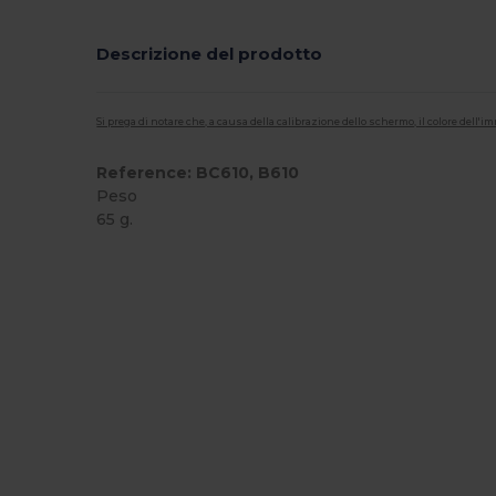
Descrizione del prodotto
Si prega di notare che, a causa della calibrazione dello schermo, il colore dell
Reference: BC610, B610
Peso
65 g.
Alta disponibilità