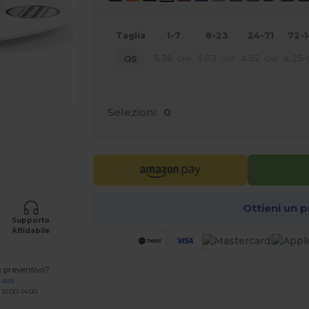
Taglia
1-7
8-23
24-71
72-
5.38
5.03
4.52
4.25
OS
CHF
CHF
CHF
Selezioni:
0
r i tuoi prodotti
Ottieni un 
Supporto
Affidabile
n preventivo?
 649
 10:00-14:00