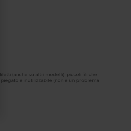
etti (anche su altri modelli): piccoli fili che
 piegato e inutilizzabile (non è un problema