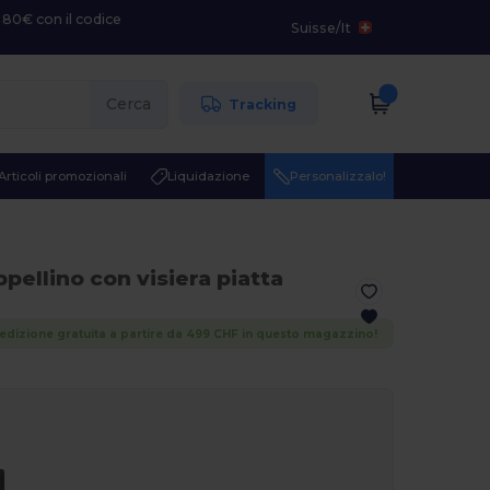
 80€ con il codice
Suisse
/
It
Cerca
Tracking
Articoli promozionali
Liquidazione
Personalizzalo!
ppellino con visiera piatta
edizione gratuita a partire da 499 CHF in questo magazzino!