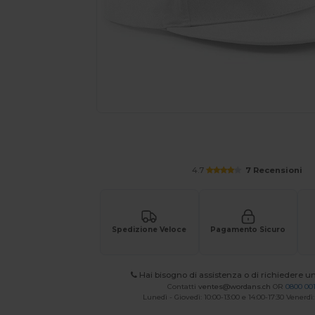
Richiedi un preventivo personalizzato pe
4.7
7 Recensioni
Spedizione Veloce
Pagamento Sicuro
Hai bisogno di assistenza o di richiedere u
Contatti
ventes@wordans.ch
OR
0800 001
Lunedì - Giovedì: 10:00-13:00 e 14:00-17:30 Venerdì: