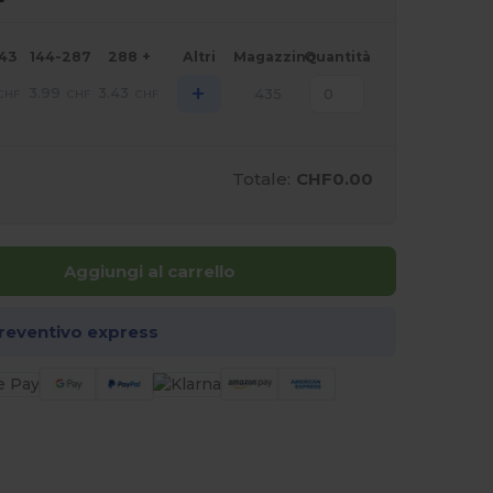
143
144-287
288 +
Altri
Magazzino
Quantità
+
3.99
3.43
435
CHF
CHF
CHF
Totale:
CHF0.00
Aggiungi al carrello
preventivo express