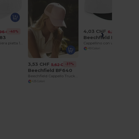
4,03 CHF
-37%
6,36 CHF
-40%
,96 CHF
Beechfield BF660
083
Cappellino con visiera piatta snapback
Berretto con visiera piatta 100% cotone
+10 Colori
3,53 CHF
-37%
5,62 CHF
Beechfield BF640
Beechfield Cappello Trucker Americano
+25 Colori