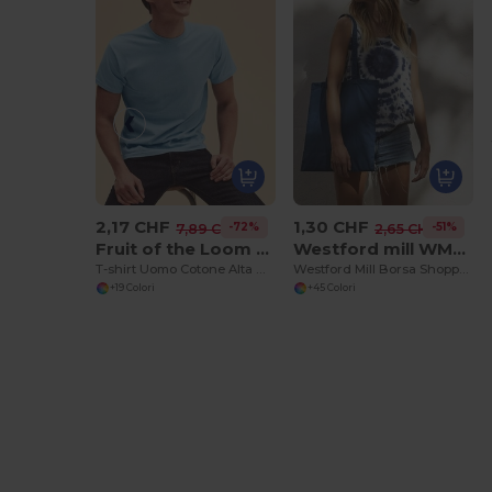
2,17 CHF
1,30 CHF
-72%
-51%
7,89 CHF
2,65 CHF
Fruit of the Loom SS048
Westford mill WM101
T-shirt Uomo Cotone Alta Qualità
Westford Mill Borsa Shopper in Cotone Personalizzabile
+19 Colori
+45 Colori