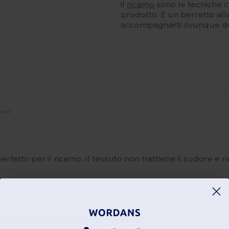
il
ricamo
sono le tecniche ch
prodotto. È un berretto a
accompagnarti ovunque dur
nduti
perfetto per il ricamo. Il tessuto non trattiene il sudore 
 da ricamare - MOLTO MOLTO BELLO