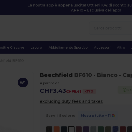
La nostra app è appena uscita! Ottieni 10€ di sconto su
APP10 – Esclusiva dell’app!
otti e Giacche
Lavoro
Abbigliamento Sportivo
Accessori
Altro
hfield BF610
Beechfield
BF610
- Bianco
- Ca
W1
A partire da
CHF3.43
Sp
-
37
%
CHF5.41
excluding duty fees and taxes
Scegli il colore:
Mostra tutto
+ 11