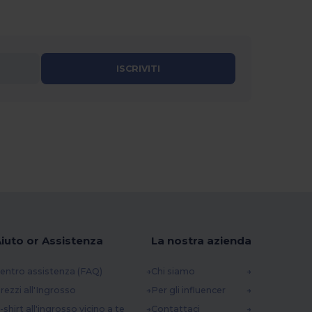
ISCRIVITI
iuto or Assistenza
La nostra azienda
entro assistenza (FAQ)
Chi siamo
rezzi all'Ingrosso
Per gli influencer
-shirt all'ingrosso vicino a te
Contattaci