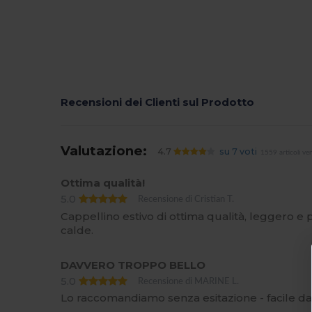
Recensioni dei Clienti sul Prodotto
Valutazione:
4.7
su 7 voti
1559 articoli ve
Ottima qualità!
5.0
Recensione di Cristian T.
Cappellino estivo di ottima qualità, leggero e 
calde.
DAVVERO TROPPO BELLO
5.0
Recensione di MARINE L.
Lo raccomandiamo senza esitazione - facile