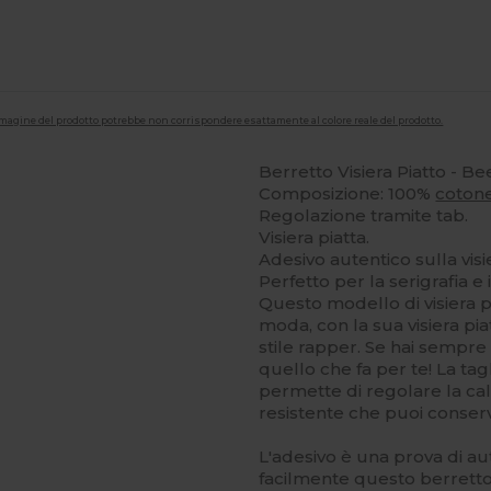
'immagine del prodotto potrebbe non corrispondere esattamente al colore reale del prodotto.
Berretto Visiera Piatto - B
Composizione: 100%
coton
Regolazione tramite tab.
Visiera piatta.
Adesivo autentico sulla visi
Perfetto per la serigrafia e 
Questo modello di visiera p
moda, con la sua visiera pi
stile rapper. Se hai sempr
quello che fa per te! La tag
permette di regolare la ca
resistente che puoi conser
L'adesivo è una prova di au
facilmente questo berretto c