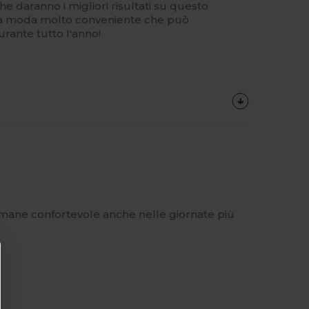
e daranno i migliori risultati su questo
lla moda molto conveniente che può
ante tutto l'anno!
e rimane confortevole anche nelle giornate più