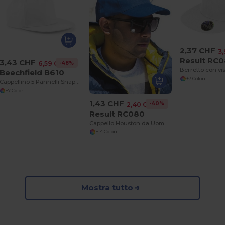
2,37 CHF
3
Result RC
3,43 CHF
-48%
6,59 CHF
Beechfield B610
+7 Colori
Cappellino 5 Pannelli Snapback Rapper
+7 Colori
1,43 CHF
-40%
2,40 CHF
Result RC080
Cappello Houston da Uomo con Visiera Preformata e Regolazione in Velcro
+14 Colori
Mostra tutto