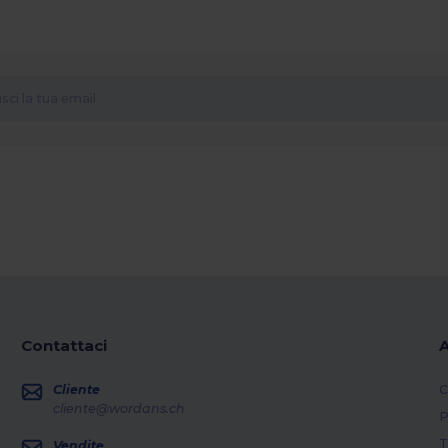
Contattaci
A
Cliente
C
cliente@wordans.ch
P
T
Vendite