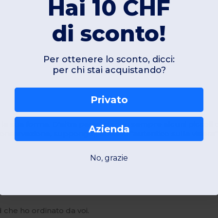
Hai 10 CHF
di sconto!
Per ottenere lo sconto, dicci:
per chi stai acquistando?
Privato
 la sua forma. D'altra parte, ci sono sempre alcuni piccoli dif
Azienda
onservazione, suppongo), adesivo "autentico sulla visiera"
No, grazie
 che ho ordinato da voi.