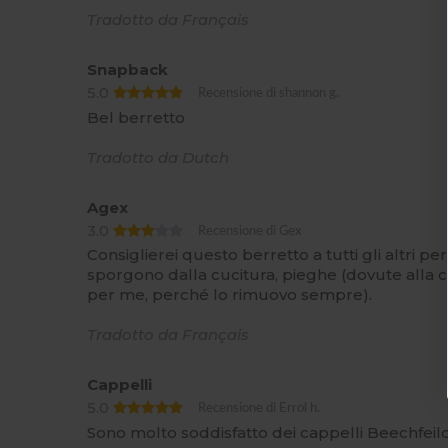
Tradotto da Français
Snapback
5.0
Recensione di shannon g.
Bel berretto
Tradotto da Dutch
Agex
3.0
Recensione di Gex
Consiglierei questo berretto a tutti gli altri per
sporgono dalla cucitura, pieghe (dovute alla c
per me, perché lo rimuovo sempre).
Tradotto da Français
Cappelli
5.0
Recensione di Errol h.
Sono molto soddisfatto dei cappelli Beechfeild