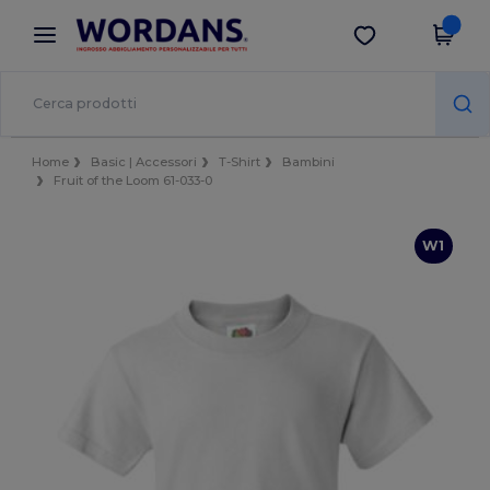
×
App Wordans
Scarica app
Prezzi migliori sull'app!
Home
Basic | Accessori
T-Shirt
Bambini
Fruit of the Loom 61-033-0
W1