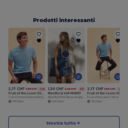
Prodotti interessanti
2,17 CHF
1,30 CHF
2,17 CHF
7,89 CHF
2,65 CHF
3,90 CHF
-72%
-51%
-44%
Fruit of the Loom SS048
Westford mill WM101
Fruit of the Loom SC6
T-shirt Uomo Cotone Alta Qualità
Westford Mill Borsa Shopper in Cotone Personalizzabile
Fruit of the Loom T-Shirt Uomo Girocollo Fruit of the Loom SC6
+19 Colori
+45 Colori
+21 Colori
Mostra tutto