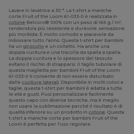
Lavare in lavatrice a 30 °. La t-shirt a maniche
corte Fruit of the Loom 61-033-0 è realizzata in
cotone
Belcoro® 100% con un peso di 165 g / m²,
rendendola più resistente e durevole. sensazione
più morbida. È molto comodo e piacevole da
indossare tutto l'anno. Questa t-shirt per bambini
ha un
girocollo
e un colletto. Ha anche una
doppia cucitura e una tracolla da spalla a spalla.
La doppia cucitura e lo spessore del tessuto
evitano il rischio di strapparsi. Il taglio tubolare di
questa maglietta per bambini Fruit of the Loom
61-033-0 ti consente di non essere disturbato
dalle
cuciture laterali
. Disponibile in molti colori e
taglie, questa t-shirt per bambini è adatta a tutte
le età e gusti. Puoi personalizzare facilmente
questo capo con diverse tecniche, ma è meglio
non usare la sublimazione perché il risultato è di
qualità inferiore su un prodotto in
cotone
. Questa
t-shirt a maniche corte per bambini Fruit of the
Loom è perfetta per l'uso regolare.