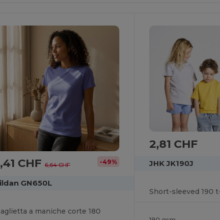
2,81 CHF
,41 CHF
-49%
JHK JK190J
6,64 CHF
ildan GN650L
Short-sleeved 190 t
aglietta a maniche corte 180
190 gsm