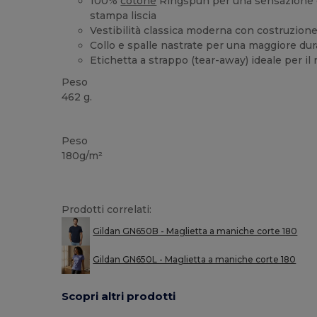
100%
cotone
Ringspun per una sensazione d
stampa liscia
Vestibilità classica moderna con costruzion
Collo e spalle nastrate per una maggiore dur
Etichetta a strappo (tear-away) ideale per il
Peso
462 g.
Etichetta removibile
Alta disponibilità
Peso
180g/m²
Prodotti correlati:
Gildan GN650B - Maglietta a maniche corte 180
Gildan GN650L - Maglietta a maniche corte 180
Scopri altri prodotti