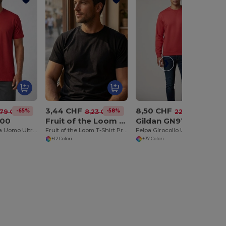
3,44 CHF
8,50 CHF
-65%
-58%
-62%
,79 CHF
8,23 CHF
22,08 CHF
200
Fruit of the Loom SC210
Gildan GN910
Gildan Maglietta Uomo Ultra Resistente in Cotone
Fruit of the Loom T-Shirt Premium in Cotone
Felpa Girocollo Unisex Gildan GN910 in Misto Cotone
+12 Colori
+37 Colori