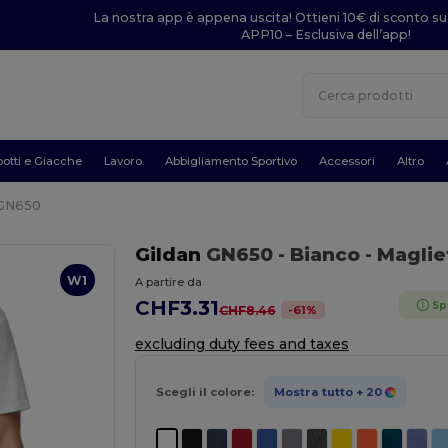
La nostra app è appena uscita! Ottieni 10€ di sconto su
APP10 – Esclusiva dell’app!
otti e Giacche
Lavoro
Abbigliamento Sportivo
Accessori
Altro
 GN650
Gildan
GN650
- Bianco
- Maglie
W1
A partire da
CHF3.31
Sp
-
61
%
CHF8.46
excluding duty fees and taxes
Scegli il colore:
Mostra tutto
+ 20