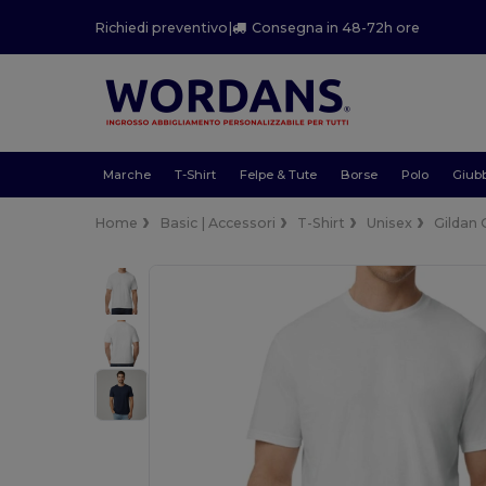
Richiedi preventivo
|
Consegna in 48-72h ore
Marche
T-Shirt
Felpe & Tute
Borse
Polo
Giubb
Home
Basic | Accessori
T-Shirt
Unisex
Gildan