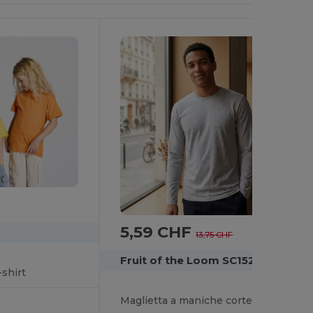
5,59 CHF
-59%
13,75 CHF
Fruit of the Loom SC152
-shirt
Maglietta a maniche corte 195