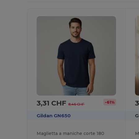
3,31 CHF
3
-61%
8,46 CHF
Gildan GN650
G
Maglietta a maniche corte 180
M