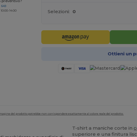
n preventivo?
 649
Selezioni:
0
 10:00-14:00
Ottieni un 
'immagine del prodotto potrebbe non corrispondere esattamente al colore reale del prodotto.
T-shirt a maniche corte in
c
superiore e una finitura lis