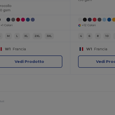
rocollo
80 gsm
+1 Colori
+12 Colori
S
M
L
XL
2XL
3XL
4
6
8
10
W1
Francia
W1
Francia
Vedi Prodotto
Vedi Pro
duti