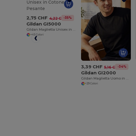
2,75 CHF
-35%
4,22 CHF
Gildan GI5000
Gildan Maglietta Unisex in Cotone Pesante
+45 Colori
3,39 CHF
-34%
5,16 CHF
Gildan GI2000
Gildan Maglietta Uomo in Cotone Ultra Resistente
+29 Colori