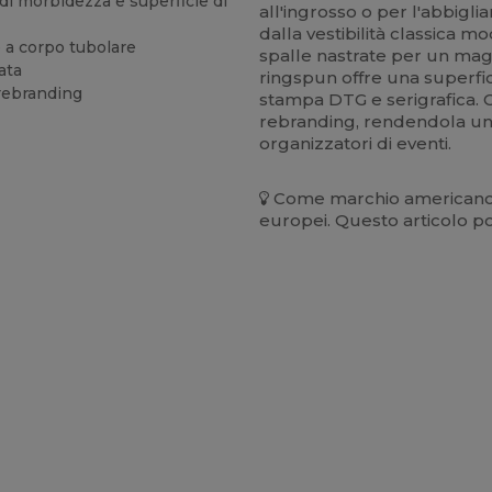
i morbidezza e superficie di
all'ingrosso o per l'abbigli
dalla vestibilità classica 
e a corpo tubolare
spalle nastrate per un mag
ata
ringspun offre una superfic
 rebranding
stampa DTG e serigrafica. Co
rebranding, rendendola una
organizzatori di eventi.
Come marchio americano, 
europei. Questo articolo p