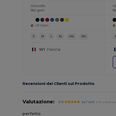
Girocollo
Gi
180 gsm
1
+13 Colori
S
M
L
XL
2XL
3XL
W1
Francia
Recensioni dei Clienti sul Prodotto
Valutazione:
5.0
su 1 voti
2795 articoli ven
perfetto