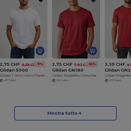
2,75 CHF
2,75 CHF
3,39 CHF
-71%
-65%
9,35 CHF
7,92 CHF
9
Gildan 5000
Gildan GN180
Gildan GN
Gildan T-Shirt Uomo Pesante in Cotone 100%
Gildan Maglietta Uomo Manica Corta in Cotone Pesante
+47 Colori
+54 Colori
+33 Colori
Mostra tutto