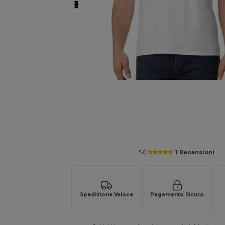
Richiedi un preventivo personalizzato pe
5.0
1 Recensioni
Spedizione Veloce
Pagamento Sicuro