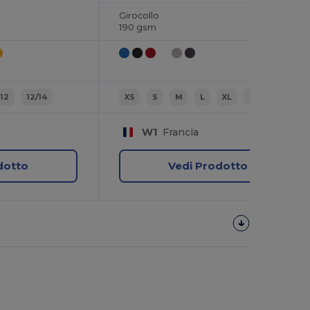
Girocollo
190 gsm
12
12/14
XS
S
M
L
XL
2XL
W1
Francia
dotto
Vedi Prodotto