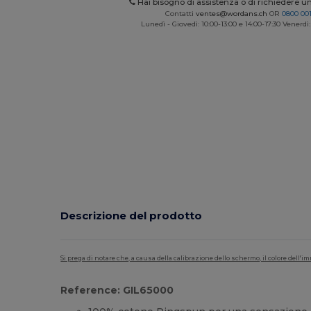
Hai bisogno di assistenza o di richiedere u
Contatti
ventes@wordans.ch
OR
0800 001
Lunedì - Giovedì: 10:00-13:00 e 14:00-17:30 Venerdì:
Descrizione del prodotto
Si prega di notare che, a causa della calibrazione dello schermo, il colore dell
Reference: GIL65000