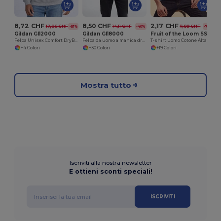
8,72 CHF
8,50 CHF
2,17 CHF
17,86 CHF
14,11 CHF
7,89 CHF
-51%
-40%
-72%
Gildan GI12000
Gildan GI18000
Fruit of the Loom SS048
Felpa Unisex Comfort DryBlend Performance
Felpa da uomo a manica dritta
T-shirt Uomo Cotone Alta Qualità
+4 Colori
+30 Colori
+19 Colori
Mostra tutto
Iscriviti alla nostra newsletter
E ottieni sconti speciali!
ISCRIVITI