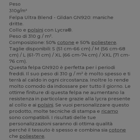
Peso
310g/m²
Felpa Ultra Blend - Gildan GN920: maniche
dritte.
Collo e
polsini
con Lycra®.
Peso di 310 g / m².
Composizione: 50%
cotone
e 50%
poliestere
.
Taglie disponibili: S (51 cm-66 cm) / M (56 cm-68
cm) / L (61-71 cm) / XL (66 cm-74 cm) / XXL (71 cm-
76 cm).
Questa felpa GN920 è perfetta per i periodi
freddi. Il suo peso di 310 g / m² è molto spesso e ti
terrà al caldo in ogni circostanza. Inoltre lo rende
molto comodo da indossare per tutto il giorno. Le
ottime finiture di questa felpa ne aumentano la
resistenza in particolare grazie alla lycra presente
al collo e ai
polsini
. Se vuoi personalizzare questo
prodotto, molte tecniche di stampa e
ricamo
sono compatibili. I risultati delle tue
personalizzazioni saranno di ottima qualità
perché il tessuto è spesso e combina sia
cotone
che
poliestere
.