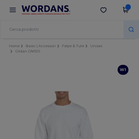
×
App Wordans
Scarica app
Prezzi migliori sull'app!
Home
Basic | Accessori
Felpe & Tute
Unisex
Gildan GN920
W1