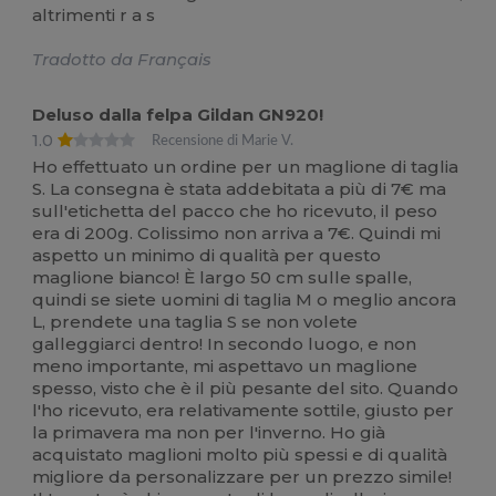
altrimenti r a s
Tradotto da Français
Deluso dalla felpa Gildan GN920!
1.0
Recensione di Marie V.
Ho effettuato un ordine per un maglione di taglia
S. La consegna è stata addebitata a più di 7€ ma
sull'etichetta del pacco che ho ricevuto, il peso
era di 200g. Colissimo non arriva a 7€. Quindi mi
aspetto un minimo di qualità per questo
maglione bianco! È largo 50 cm sulle spalle,
quindi se siete uomini di taglia M o meglio ancora
L, prendete una taglia S se non volete
galleggiarci dentro! In secondo luogo, e non
meno importante, mi aspettavo un maglione
spesso, visto che è il più pesante del sito. Quando
l'ho ricevuto, era relativamente sottile, giusto per
la primavera ma non per l'inverno. Ho già
acquistato maglioni molto più spessi e di qualità
migliore da personalizzare per un prezzo simile!