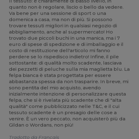
Il tessuto: è chiaramente di basso livello, in
quanto non è regolare, liscio o bello da vedere.
Va bene per una sessione di sport o una
domenica a casa, ma non di più. Si possono
trovare tessuti migliori in qualsiasi negozio di
abbigliamento, anche al supermercato! Ho
trovato due piccoli buchi in una manica, ma i 7
euro di spese di spedizione e di imballaggio e il
costo di restituzione dell'articolo mi fanno
perdere se lo rispedisco indietro! Infine, il pile
sottostante: di qualità molto scadente, lasciava
dei pezzetti di peluche sulla mia maglietta blu. La
felpa bianca è stata progettata per essere
abbastanza spessa da non trasparire. In breve, mi
sono pentita del mio acquisto, avendo
inizialmente intenzione di personalizzare questa
felpa, che si è rivelata più scadente che di "alta
qualità" come pubblicizzato nelle T&C, e il cui
tessuto scadente è un presagio delle cose a
venire. È un vero peccato, non acquisterò più da
Gildan o Wordans, non più!
Tradotto da Français