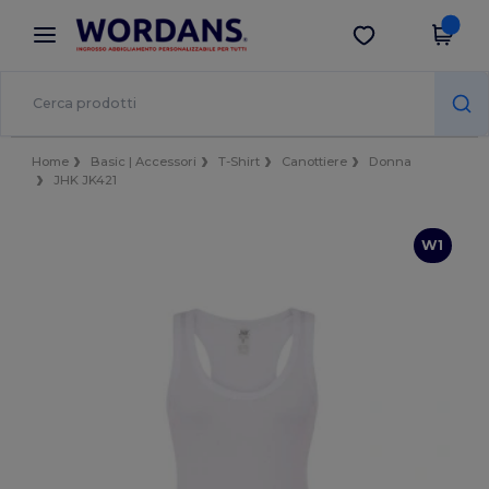
×
App Wordans
Scarica app
Prezzi migliori sull'app!
Home
Basic | Accessori
T-Shirt
Canottiere
Donna
JHK JK421
W1