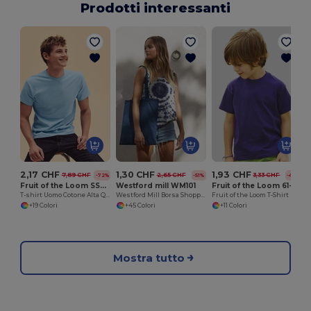
Prodotti interessanti
2,17 CHF
1,30 CHF
1,93 CHF
7,89 CHF
2,65 CHF
3,33 CHF
-72%
-51%
-42%
Fruit of the Loom SS048
Westford mill WM101
Fruit of the Loom 61-033-0
T-shirt Uomo Cotone Alta Qualità
Westford Mill Borsa Shopper in Cotone Personalizzabile
Fruit of the Loom T-Shirt Bambino 100% Cotone
+19 Colori
+45 Colori
+11 Colori
Mostra tutto