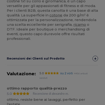
costine 1x1 su collo e giromanica, è un capo
versatile per gli appassionati di fitness e di moda.
Per i clienti B2B, questa canotta è una base di alta
qualità. La superficie in
cotone
da 200 g/m² è
ottimizzata per la personalizzazione, rendendola
una scelta eccellente per serigrafia,
ricamo
o
DTF. Ideale per boutique o merchandising di
eventi, questo capo durevole offre risultati
professionali.
Recensioni dei Clienti sul Prodotto
Valutazione:
5.0
su 2 voti
4406 articoli
venduti
ottimo rapporto qualità-prezzo
5.0
Recensione di alexandre m.
ottimo, resiste bene ai lavaggi, perfetto per
l'estate