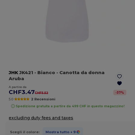
JHK
JK421
- Bianco
- Canotta da donna
Aruba
A partire da
CHF3.47
-
37
%
CHF5.52
5.0
2 Recensioni
Spedizione gratuita a partire da 499 CHF in questo magazzino!
excluding duty fees and taxes
Scegli il colore:
Mostra tutto
+ 9