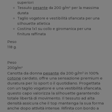
superiori
Tessuto
pesante
da 200 g/m² per la massima
durata
Taglio vogatore e vestibilità sfiancata per una
silhouette atletica
Costina 1x1 su collo e giromanica per una
finitura raffinata
Peso
118 g.
Etichetta removibile
Peso
200g/m²
Canotta da donna
pesante
da 200 g/m² in 100%
cotone
cardato, offre una sensazione premium e
duratura per lo sport o il quotidiano. Progettata
con un taglio vogatore e una vestibilità sfiancata,
questo capo valorizza la silhouette garantendo
totale libertà di movimento. Il tessuto ad alta
densità assicura che il top mantenga la sua forma
anche dopo attività intense. Rifinita con bordo a