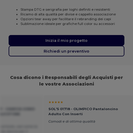
Stampa DTG e serigrafia per loghi definiti e resistenti
Ricamo di alta qualità per divise e cappello associazione
Opzioni tear away per facilitare il rebranding dei capi
Sublimazione ideale per grafiche full color su accessori
Inizia il mio progetto
Richiedi un preventivo
Cosa dicono i Responsabili degli Acquisti per
le vostre Associazioni
★★★★★
EY - CAMICIA UOMO
SOL'S 01718 - OLIMPICO Pantaloncino
OLICOTONE
Adulto Con Inserti
Comodi e di ottima qualità
articolo, così come la
" da donna per il