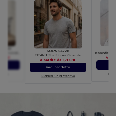
 WM540
Bee
SOL'S 04728
Borsa Accessori in Cotone Personalizzabile Westford Mill
TITAN T Shirt Unisex Girocollo
10 CHF
A par
A partire da
1,71 CHF
to
V
Vedi prodotto
entivo
Richi
Richiedi un preventivo