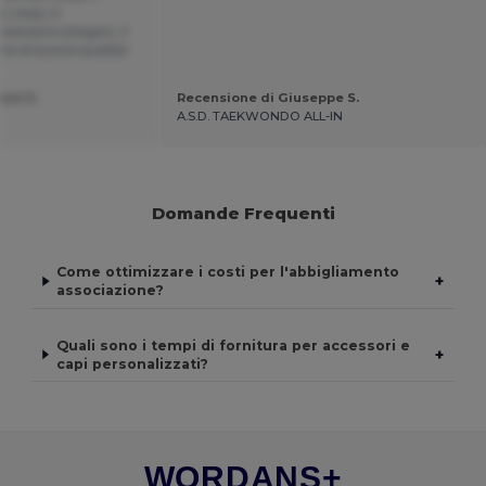
o vivaci, è
 avevamo bisogno. Il
re di buona qualità.
ane S.
Recensione di Giuseppe S.
A.S.D. TAEKWONDO ALL-IN
Domande Frequenti
Come ottimizzare i costi per l'abbigliamento
+
associazione?
Quali sono i tempi di fornitura per accessori e
+
capi personalizzati?
WORDANS+