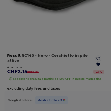
Result
RC140
- Nero
- Cerchietto in pile
attivo
A partire da
CHF2.15
-
35
%
CHF3.33
Spedizione gratuita a partire da 499 CHF in questo magazzino!
excluding duty fees and taxes
Scegli il colore:
Mostra tutto
+ 3