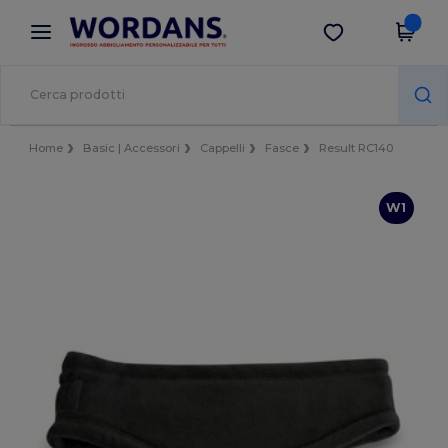
×
App Wordans
Scarica app
Prezzi migliori sull'app!
Home
Basic | Accessori
Cappelli
Fasce
Result RC140
W1