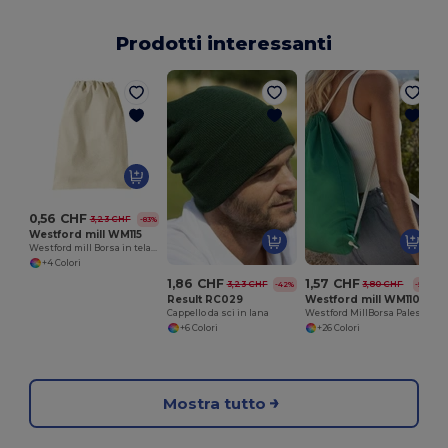
Prodotti interessanti
0,56 CHF
3,23 CHF
-83%
Westford mill WM115
Westford mill Borsa in tela 100% cotone
+4 Colori
1,86 CHF
1,57 CHF
3,23 CHF
3,80 CHF
-42%
-59%
Result RC029
Westford mill WM110
Cappello da sci in lana
Westford MillBorsa Palestra in Cotone
+6 Colori
+26 Colori
Mostra tutto