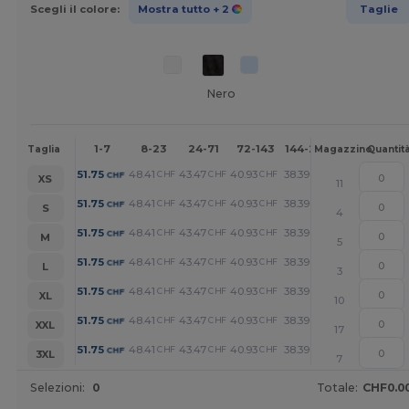
Scegli il colore:
Mostra tutto
+ 2
Taglie
Nero
1-7
8-23
24-71
72-143
144-287
288 +
Alt
Taglia
Magazzino
Quantit
+
51.75
48.41
43.47
40.93
38.39
32.93
CHF
CHF
CHF
CHF
CHF
CHF
XS
11
+
51.75
48.41
43.47
40.93
38.39
32.93
CHF
CHF
CHF
CHF
CHF
CHF
S
4
+
51.75
48.41
43.47
40.93
38.39
32.93
CHF
CHF
CHF
CHF
CHF
CHF
M
5
+
51.75
48.41
43.47
40.93
38.39
32.93
CHF
CHF
CHF
CHF
CHF
CHF
L
3
+
51.75
48.41
43.47
40.93
38.39
32.93
CHF
CHF
CHF
CHF
CHF
CHF
XL
10
+
51.75
48.41
43.47
40.93
38.39
32.93
CHF
CHF
CHF
CHF
CHF
CHF
XXL
17
+
51.75
48.41
43.47
40.93
38.39
32.93
CHF
CHF
CHF
CHF
CHF
CHF
3XL
7
Selezioni:
0
Totale:
CHF0.0