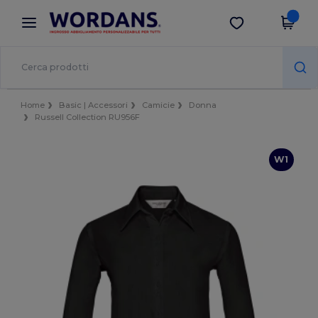
×
App Wordans
Scarica app
Prezzi migliori sull'app!
Home
Basic | Accessori
Camicie
Donna
Russell Collection RU956F
W1