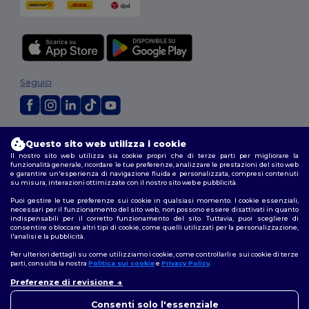
Seguici
2026. Tutti i diritti riservati
Questo sito web utilizza i cookie
Termini e Condizioni
|
Politica di personalizzazione
|
Informativa sulla
Il nostro sito web utilizza sia cookie propri che di terze parti per migliorare la
privacy
|
Politica sui cookie
|
Site Map
funzionalità generale, ricordare le tue preferenze, analizzare le prestazioni del sito web
e garantire un'esperienza di navigazione fluida e personalizzata, compresi contenuti
su misura, interazioni ottimizzate con il nostro sito web e pubblicità.
Puoi gestire le tue preferenze sui cookie in qualsiasi momento. I cookie essenziali,
necessari per il funzionamento del sito web, non possono essere disattivati in quanto
indispensabili per il corretto funzionamento del sito. Tuttavia, puoi scegliere di
consentire o bloccare altri tipi di cookie, come quelli utilizzati per la personalizzazione,
l'analisi e la pubblicità.
Per ulteriori dettagli su come utilizziamo i cookie, come controllarli e sui cookie di terze
parti, consulta la nostra
Politica sui cookie
e
Privacy Policy
.
Preferenze di revisione
👋
Ciao
In caso di domande o dubbi,
Consenti solo l'essenziale