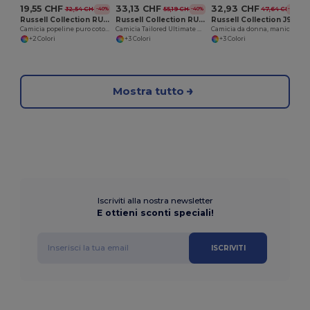
19,55 CHF
33,13 CHF
32,93 CHF
32,54 CHF
55,19 CHF
47,64 CHF
-40%
-40%
-31%
Russell Collection RU936F
Russell Collection RU958M
Russell Collection J956F
Camicia popeline puro cotone maniche lunghe
Camicia Tailored Ultimate maniche lunghe non-stiro
Camicia da donna, manica lunga - modello non stirabile
+2 Colori
+3 Colori
+3 Colori
Mostra tutto
Iscriviti alla nostra newsletter
E ottieni sconti speciali!
ISCRIVITI