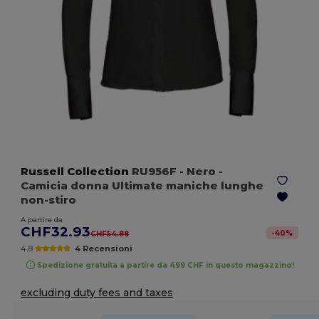
Russell Collection
RU956F
- Nero
-
Camicia donna Ultimate maniche lunghe
non-stiro
A partire da
CHF32.93
-
40
%
CHF54.88
4.8
4 Recensioni
Spedizione gratuita a partire da 499 CHF in questo magazzino!
excluding duty fees and taxes