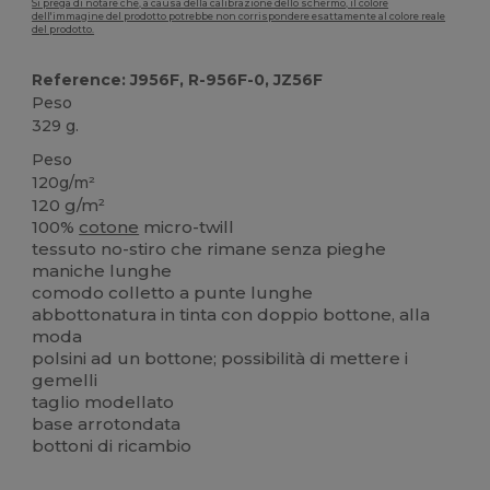
Si prega di notare che, a causa della calibrazione dello schermo, il colore
dell'immagine del prodotto potrebbe non corrispondere esattamente al colore reale
del prodotto.
Reference: J956F, R-956F-0, JZ56F
Peso
329 g.
Peso
120g/m²
120 g/m²
100%
cotone
micro-twill
tessuto no-stiro che rimane senza pieghe
maniche lunghe
comodo colletto a punte lunghe
abbottonatura in tinta con doppio bottone, alla
moda
polsini ad un bottone; possibilità di mettere i
gemelli
taglio modellato
base arrotondata
bottoni di ricambio