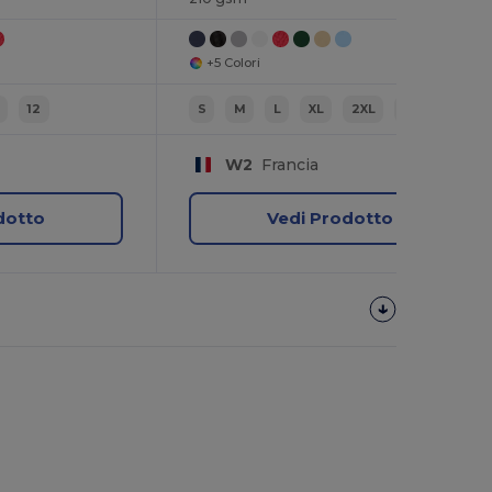
+5 Colori
12
S
M
L
XL
2XL
3XL
W2
Francia
dotto
Vedi Prodotto