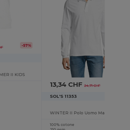
-57%
HF
MER II KIDS
13,34 CHF
-46%
24,71 CHF
SOL'S 11353
WINTER II Polo Uomo Manica Lunga
100% cotone
210 gsm