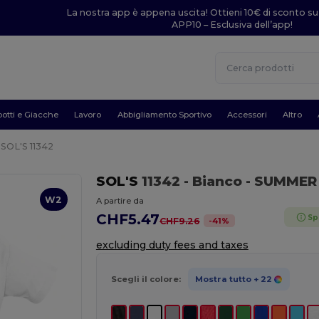
La nostra app è appena uscita! Ottieni 10€ di sconto su
APP10 – Esclusiva dell’app!
otti e Giacche
Lavoro
Abbigliamento Sportivo
Accessori
Altro
SOL'S 11342
SOL'S
11342
- Bianco
- SUMMER 
W2
A partire da
CHF5.47
Sp
-
41
%
CHF9.26
excluding duty fees and taxes
Scegli il colore:
Mostra tutto
+ 22