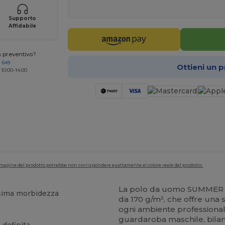
Supporto
Affidabile
n preventivo?
 649
Ottieni un 
 10:00-14:00
'immagine del prodotto potrebbe non corrispondere esattamente al colore reale del prodotto.
La polo da uomo SUMMER II
ssima morbidezza
da 170 g/m², che offre un
ogni ambiente professiona
guardaroba maschile, bilanc