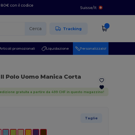
 80€ con il codice
Suisse
/
It
Cerca
Tracking
Articoli promozionali
Liquidazione
Personalizzalo!
II Polo Uomo Manica Corta
edizione gratuita a partire da 499 CHF in questo magazzino!
Taglie