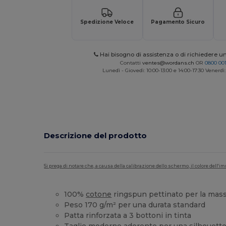
Spedizione Veloce
Pagamento Sicuro
Hai bisogno di assistenza o di richiedere u
Contatti
ventes@wordans.ch
OR
0800 001
Lunedì - Giovedì: 10:00-13:00 e 14:00-17:30 Venerdì:
Descrizione del prodotto
Si prega di notare che, a causa della calibrazione dello schermo, il colore dell
100%
cotone
ringspun pettinato per la ma
Peso 170 g/m² per una durata standard
Patta rinforzata a 3 bottoni in tinta