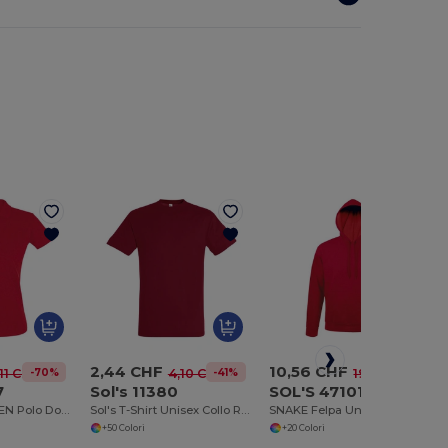
2,44 CHF
10,56 CHF
-70%
-41%
-47%
,11 CHF
4,10 CHF
19,89 CHF
7
Sol's 11380
SOL'S 47101
PERFECT WOMEN Polo Donna Manica Corta
Sol's T-Shirt Unisex Collo Rotondo di Alta Qualità
SNAKE Felpa Unisex Con Cappuccio
+50 Colori
+20 Colori