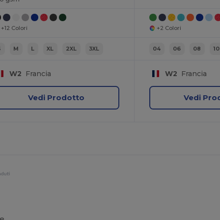
+12 Colori
+2 Colori
S
M
L
XL
2XL
3XL
04
06
08
10
W2
Francia
W2
Francia
Vedi Prodotto
Vedi Pro
nduti
le