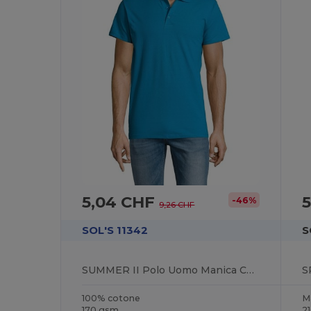
5,04 CHF
-46%
9,26 CHF
SOL'S 11342
S
SUMMER II Polo Uomo Manica Corta
S
100% cotone
M
170 gsm
2