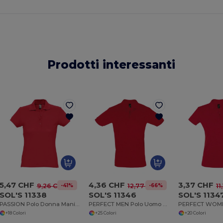
Prodotti interessanti
5,47 CHF
4,36 CHF
3,37 CHF
-41%
-66%
9,26 CHF
12,77 CHF
11
SOL'S 11338
SOL'S 11346
SOL'S 1134
PASSION Polo Donna Manica Corta
PERFECT MEN Polo Uomo Manica Corta
+18 Colori
+25 Colori
+20 Colori