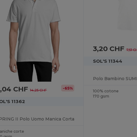
3,20 CHF
7,51 C
SOL'S 11344
Polo Bambino SUM
5,04 CHF
-65%
14,25 CHF
100% cotone
170 gsm
OL'S 11362
PRING II Polo Uomo Manica Corta
aniche corte
10 gsm