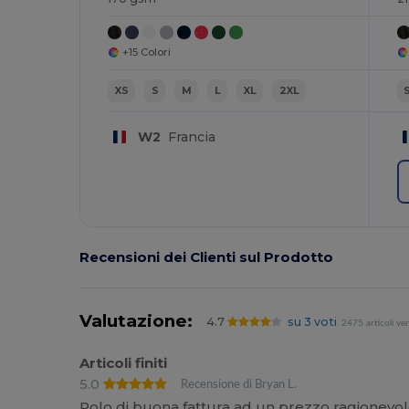
+15 Colori
XS
S
M
L
XL
2XL
W2
Francia
Recensioni dei Clienti sul Prodotto
Valutazione:
4.7
su 3 voti
2475 articoli ve
Articoli finiti
5.0
Recensione di Bryan L.
Polo di buona fattura ad un prezzo ragionevo