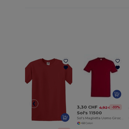
3,30 CHF
-33%
4,92 CHF
Sol's 11500
Sol's Maglietta Uomo Girocollo Imperiale di Alta Qualità
+68 Colori