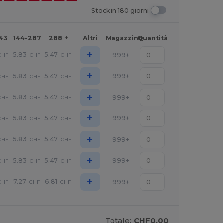
Stock in 180 giorni
143
144-287
288 +
Altri
Magazzino
Quantità
+
5.83
5.47
999+
CHF
CHF
CHF
+
5.83
5.47
999+
CHF
CHF
CHF
+
5.83
5.47
999+
CHF
CHF
CHF
+
5.83
5.47
999+
CHF
CHF
CHF
+
5.83
5.47
999+
CHF
CHF
CHF
+
5.83
5.47
999+
CHF
CHF
CHF
+
7.27
6.81
999+
CHF
CHF
CHF
Totale:
CHF0.00