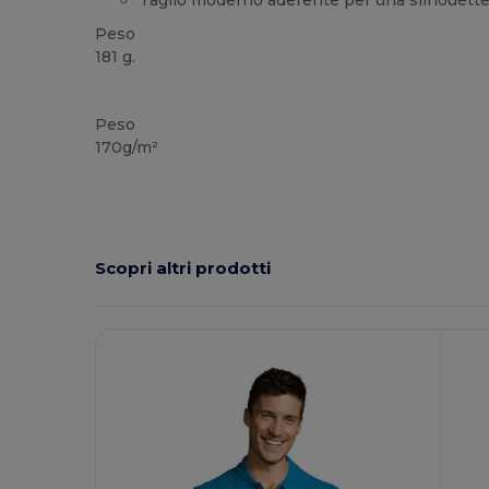
Taglio moderno aderente per una silhouette
Peso
181 g.
Alta disponibilità
Personalizzabile
Peso
170g/m²
Scopri altri prodotti
Personalizzalo!
P