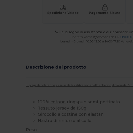
Spedizione Veloce
Pagamento Sicuro
Hai bisogno di assistenza o di richiedere u
Contatti
ventes@wordans.ch
OR
0800 001
Lunedì - Giovedì: 10:00-13:00 e 14:00-17:30 Venerdì:
Descrizione del prodotto
Si prega di notare che, a causa della calibrazione dello schermo, il colore dell
100%
cotone
ringspun semi-pettinato
Tessuto
jersey
da 150g
Girocollo a costine con elastan
Nastro di rinforzo al collo
Peso