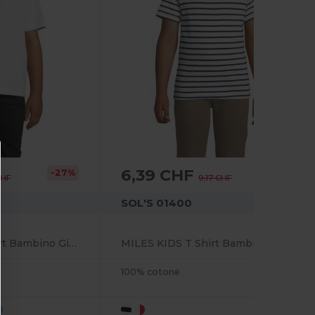
6,39 CHF
-27%
-30%
CHF
9,17 CHF
SOL'S 01400
Imperial KIDS T Shirt Bambino Girocollo
MILES KIDS T Shirt Bambino Girocollo Rigata
100% cotone