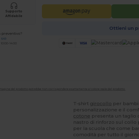
Supporto
Affidabile
Ottieni un 
n preventivo?
 649
 10:00-14:00
'immagine del prodotto potrebbe non corrispondere esattamente al colore reale del prodotto.
T-shirt
girocollo
per bambin
personalizzazione e il com
cotone
presenta un taglio c
nastro di rinforzo sul col
per la scuola che come bas
comodità per tutto il giorno