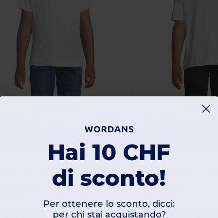
,63 CHF
2,79 CHF
-45%
2,94 CHF
3,80 
OL'S 01183
SOL'S 11770
Hai 10 CHF
REGENT FIT KIDS T Shirt Bambino Girocollo
di sconto!
00% cotone
100% cotone
50 gsm
190 gsm
Per ottenere lo sconto, dicci:
per chi stai acquistando?