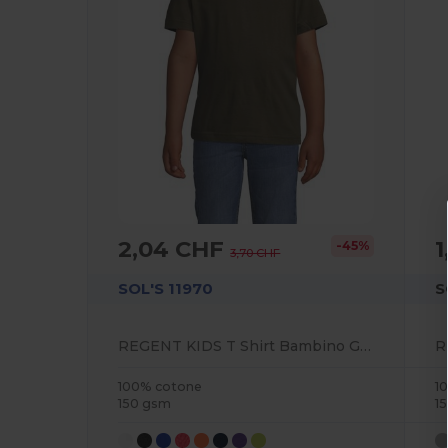
2,04 CHF
1
-45%
3,70 CHF
SOL'S 11970
S
REGENT KIDS T Shirt Bambino Girocollo
100% cotone
1
150 gsm
1