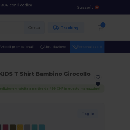
 80€ con il codice
Suisse
/
It
Cerca
Tracking
Articoli promozionali
Liquidazione
Personalizzalo!
KIDS T Shirt Bambino Girocollo
edizione gratuita a partire da 499 CHF in questo magazzino!
Taglie