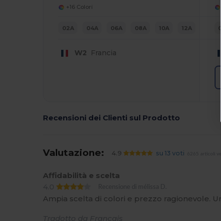
+16 Colori
02A
04A
06A
08A
10A
12A
W2
Francia
Recensioni dei Clienti sul Prodotto
Valutazione:
4.9
su 13 voti
6265 articoli v
Affidabilità e scelta
4.0
Recensione di mélissa D.
Ampia scelta di colori e prezzo ragionevole. U
Tradotto da Français