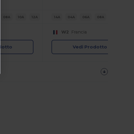
08A
10A
12A
14A
04A
06A
08A
10A
12A
W2
Francia
dotto
Vedi Prodotto