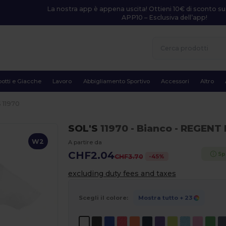
La nostra app è appena uscita! Ottieni 10€ di sconto su
APP10 – Esclusiva dell’app!
otti e Giacche
Lavoro
Abbigliamento Sportivo
Accessori
Altro
 11970
SOL'S
11970
- Bianco
- REGENT 
W2
A partire da
CHF2.04
Sp
-
45
%
CHF3.70
excluding duty fees and taxes
Scegli il colore:
Mostra tutto
+ 23