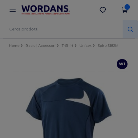
×
App Wordans
Scarica app
Prezzi migliori sull'app!
Home
Basic | Accessori
T-Shirt
Unisex
Spiro S182M
W1