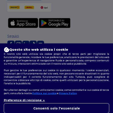
Seguici
Questo sito web utilizza i cookie
Il nostro sito web utilizza sia cookie propri che di terze parti per migliorare la
2026. Tutti i diritti riservati
funzionalità generale, ricordare le tue preferenze, analizzare le prestazioni del sito web
Termini e Condizioni
|
Politica di personalizzazione
|
Informativa sulla
e garantire un'esperienza di navigazione fluida e personalizzata, compresi contenuti
su misura, interazioni ottimizzate con il nostro sito web e pubblicità.
privacy
|
Politica sui cookie
|
Site Map
Puoi gestire le tue preferenze sui cookie in qualsiasi momento. I cookie essenziali,
necessari per il funzionamento del sito web, non possono essere disattivati in quanto
indispensabili per il corretto funzionamento del sito. Tuttavia, puoi scegliere di
consentire o bloccare altri tipi di cookie, come quelli utilizzati per la personalizzazione,
l'analisi e la pubblicità.
Per ulteriori dettagli su come utilizziamo i cookie, come controllarli e sui cookie di terze
parti, consulta la nostra
Politica sui cookie
e
Privacy Policy
.
Preferenze di revisione
👋
Ciao
In caso di domande o dubbi,
Consenti solo l'essenziale
puoi contattarci in qualsiasi