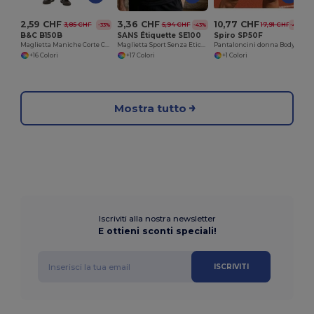
2,59 CHF
3,36 CHF
10,77 CHF
3,85 CHF
5,94 CHF
17,91 CHF
-33%
-43%
-40%
B&C B150B
SANS Étiquette SE100
Spiro SP50F
Maglietta Maniche Corte Comfort Fit
Maglietta Sport Senza Etichetta
Pantaloncini donna Bodyfit
+16 Colori
+17 Colori
+1 Colori
Mostra tutto
Iscriviti alla nostra newsletter
E ottieni sconti speciali!
ISCRIVITI