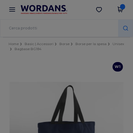
×
App Wordans
Scarica app
Prezzi migliori sull'app!
Home
Basic | Accessori
Borse
Borse per la spesa
Unisex
Bagbase BG184
W1