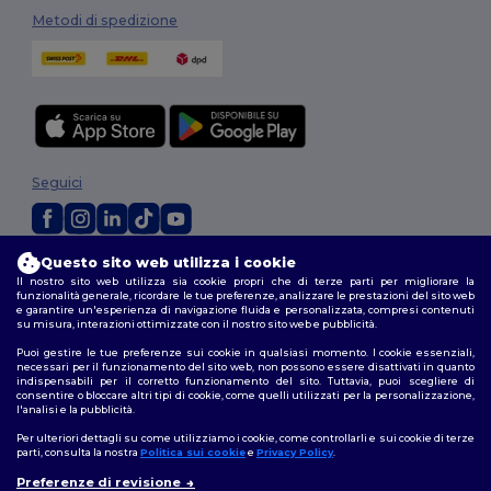
Metodi di spedizione
Seguici
Questo sito web utilizza i cookie
2026. Tutti i diritti riservati
Il nostro sito web utilizza sia cookie propri che di terze parti per migliorare la
Termini e Condizioni
|
Politica di personalizzazione
|
Informativa sulla
funzionalità generale, ricordare le tue preferenze, analizzare le prestazioni del sito web
privacy
|
Politica sui cookie
|
Site Map
e garantire un'esperienza di navigazione fluida e personalizzata, compresi contenuti
su misura, interazioni ottimizzate con il nostro sito web e pubblicità.
Puoi gestire le tue preferenze sui cookie in qualsiasi momento. I cookie essenziali,
necessari per il funzionamento del sito web, non possono essere disattivati in quanto
indispensabili per il corretto funzionamento del sito. Tuttavia, puoi scegliere di
consentire o bloccare altri tipi di cookie, come quelli utilizzati per la personalizzazione,
l'analisi e la pubblicità.
Per ulteriori dettagli su come utilizziamo i cookie, come controllarli e sui cookie di terze
parti, consulta la nostra
Politica sui cookie
e
Privacy Policy
.
Preferenze di revisione
👋
Ciao