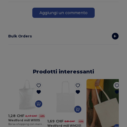
Aggiungi un commento
Bulk Orders
Prodotti interessanti
1,28 CHF
2,47 CHF
-48%
Westford mill W101S
1,69 CHF
3,61 CHF
-53%
Borsa shopping con manici corti
Westford mill WM201