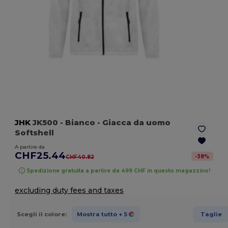
JHK
JK500
- Bianco
- Giacca da uomo
Softshell
A partire da
CHF25.44
-
38
%
CHF40.82
Spedizione gratuita a partire da 499 CHF in questo magazzino!
excluding duty fees and taxes
Scegli il colore:
Mostra tutto
+ 5
Taglie