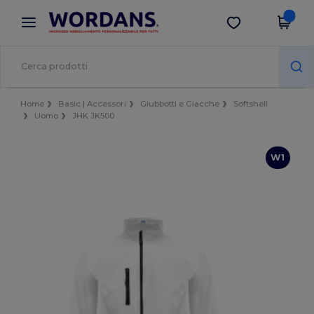
×
App Wordans
Scarica app
Prezzi migliori sull'app!
Home
Basic | Accessori
Giubbotti e Giacche
Softshell
Uomo
JHK JK500
W1