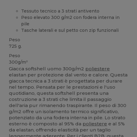
Tessuto tecnico a 3 strati antivento
Peso elevato 300 g/m2 con fodera interna in
pile
Tasche laterali e sul petto con zip funzionali
Peso
725 g.
Peso
300g/m²
Giacca softshell uomo 300g/m2
poliestere
elastan per protezione dal vento e calore. Questa
giacca tecnica a 3 strati è progettata per durare
nel tempo. Pensata per le prestazioni e l'uso
quotidiano, questa softshell presenta una
costruzione a 3 strati che limita il passaggio
dell'aria pur rimanendo traspirante. Il peso di 300
g/m2 offre un isolamento termico significativo,
potenziato da una fodera interna in pile. Lo strato
esterno è composto al 95% da
poliestere
e al 5%
da elastan, offrendo elasticità per un taglio
leggermente aderente. Per i clienti B2B, questa