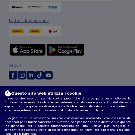
Metodi di spedizione
Seguici
2026. Tutti i diritti riservati
Questo sito web utilizza i cookie
Termini e Condizioni
|
Politica di personalizzazione
|
Informativa sulla
Il nostro sito web utilizza sia cookie propri che di terze parti per migliorare la
privacy
|
Politica sui cookie
|
Site Map
funzionalità generale, ricordare le tue preferenze, analizzare le prestazioni del sito web
e garantire un'esperienza di navigazione fluida e personalizzata, compresi contenuti
su misura, interazioni ottimizzate con il nostro sito web e pubblicità.
Puoi gestire le tue preferenze sui cookie in qualsiasi momento. I cookie essenziali,
necessari per il funzionamento del sito web, non possono essere disattivati in quanto
indispensabili per il corretto funzionamento del sito. Tuttavia, puoi scegliere di
consentire o bloccare altri tipi di cookie, come quelli utilizzati per la personalizzazione,
l'analisi e la pubblicità.