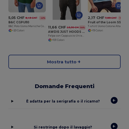
5,05 CHF
2,17 CHF
8,49 CHF
7,89 CHF
-40%
-72%
B&C CGPUI10
Fruit of the Loom SS048
B&C Polo Uomo Maniche Corte in Cotone
T-shirt Uomo Cotone Alta Qualità
11,66 CHF
25,30 CHF
-54%
+20 Colori
+19 Colori
AWDIS JUST HOODS JH001
Felpa con Cappuccio Unisex Elegante e Confortevole
+101 Colori
Mostra tutto
Domande Frequenti
È adatta per la serigrafia o il ricamo?
Si restringe dopo il lavaggio?