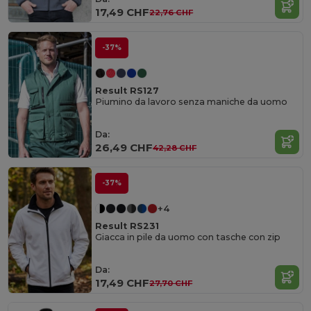
17,49 CHF
22,76 CHF
-37%
Result RS127
Piumino da lavoro senza maniche da uomo
Da:
26,49 CHF
42,28 CHF
-37%
+4
Result RS231
Giacca in pile da uomo con tasche con zip
Da:
17,49 CHF
27,70 CHF