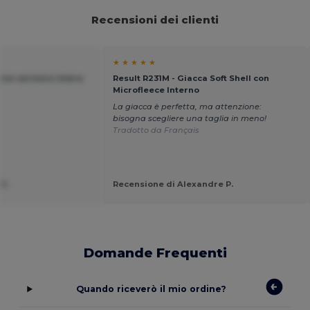
Recensioni dei clienti
★ ★ ★ ★ ★
tive cerniera intera
Result R231M - Giacca Soft Shell con
Microfleece Interno
La giacca è perfetta, ma attenzione:
bisogna scegliere una taglia in meno!
Tradotto da Français
U.
Recensione di Alexandre P.
Domande Frequenti
Quando riceverò il mio ordine?