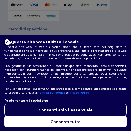
Metodi di spedizione
Questo sito web utilizza i cookie
Il nostro sito web utilizza sia cookie propri che di terze parti per migliorare la
funzionalità generale, ricordare le tue preferenze, analizzare le prestazioni del sito web
e garantire un'esperienza di navigazione fluida e personalizzata, compresi contenuti
su misura, interazioni ottimizzate con il nostro sito web e pubblicità.
Puoi gestire le tue preferenze sui cookie in qualsiasi momento. I cookie essenziali,
necessari per il funzionamento del sito web, non possono essere disattivati in quanto
Seguici
indispensabili per il corretto funzionamento del sito. Tuttavia, puoi scegliere di
consentire o bloccare altri tipi di cookie, come quelli utilizzati per la personalizzazione,
l'analisi e la pubblicità.
Per ulteriori dettagli su come utilizziamo i cookie, come controllarli e sui cookie di terze
parti, consulta la nostra
Politica sui cookie
e
Privacy Policy
.
2026. Tutti i diritti riservati
Preferenze di revisione
Termini e Condizioni
|
Politica di personalizzazione
|
Informativa sulla
👋
Ciao
privacy
|
Politica sui cookie
|
Site Map
In caso di domande o dubbi,
Consenti solo l'essenziale
puoi contattarci in qualsiasi
momento. Il nostro chatbot è
Consenti tutto
qui per aiutarti.