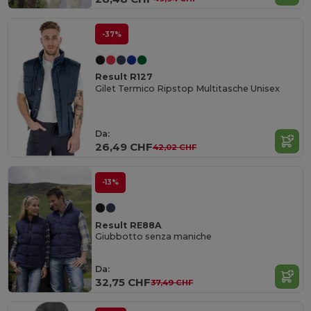
-37%
Result R127
Gilet Termico Ripstop Multitasche Unisex
Da:
26,49 CHF
42,02 CHF
-13%
Result RE88A
Giubbotto senza maniche
Da:
32,75 CHF
37,49 CHF