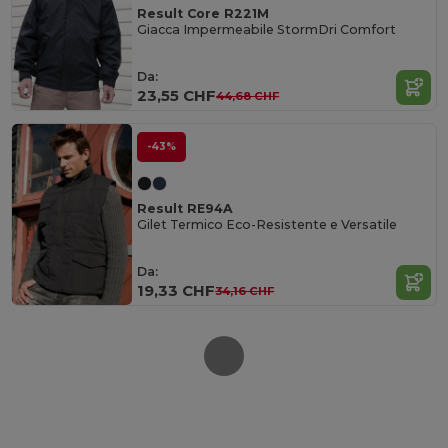
Result Core R221M
Giacca Impermeabile StormDri Comfort
Da:
23,55 CHF
44,68 CHF
-43%
Result RE94A
Gilet Termico Eco-Resistente e Versatile
Da:
19,33 CHF
34,16 CHF