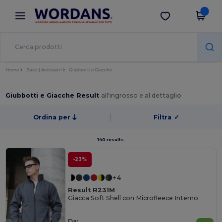
×
App Wordans
Scarica app
Prezzi migliori sull'app!
Home
Basic | Accessori
Giubbotti e Giacche
Giubbotti e Giacche Result
all'ingrosso e al dettaglio
Ordina per
Filtra
✓
140 results.
-23%
+4
Result R231M
Giacca Soft Shell con Microfleece Interno
Da: