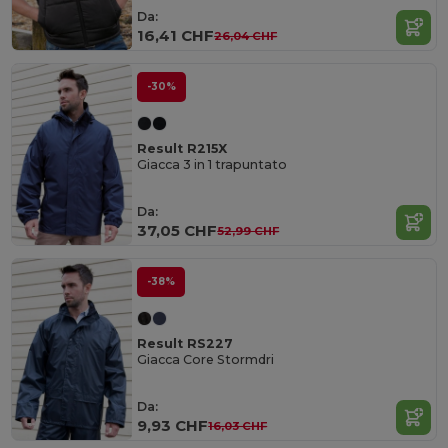
Da:
16,41 CHF
26,04 CHF
-30%
Result R215X
Giacca 3 in 1 trapuntato
Da:
37,05 CHF
52,99 CHF
-38%
Result RS227
Giacca Core Stormdri
Da:
9,93 CHF
16,03 CHF