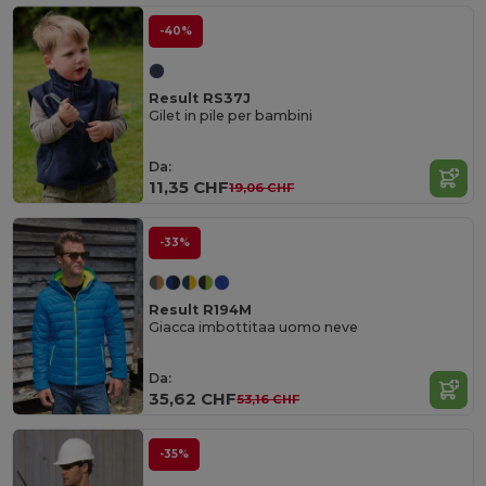
-40%
Result RS37J
Gilet in pile per bambini
Da:
11,35 CHF
19,06 CHF
-33%
Result R194M
Giacca imbottitaa uomo neve
Da:
35,62 CHF
53,16 CHF
-35%