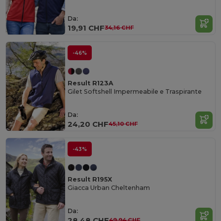
Da:
19,91 CHF
34,16 CHF
-46%
Result R123A
Gilet Softshell Impermeabile e Traspirante
Da:
24,20 CHF
45,10 CHF
-43%
Result R195X
Giacca Urban Cheltenham
Da:
28,48 CHF
49,94 CHF