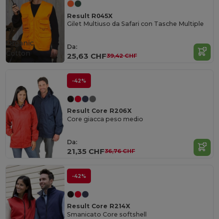
Result R045X
Gilet Multiuso da Safari con Tasche Multiple
Organic
Da:
Cotton
25,63 CHF
39,42 CHF
-42%
Result Core R206X
Core giacca peso medio
Da:
21,35 CHF
36,76 CHF
-42%
Result Core R214X
Smanicato Core softshell