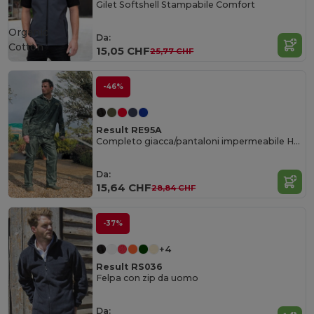
Gilet Softshell Stampabile Comfort
Organic
Da:
Cotton
15,05 CHF
25,77 CHF
-46%
Result RE95A
Completo giacca/pantaloni impermeabile Heavyweight
Da:
15,64 CHF
28,84 CHF
-37%
+4
Result RS036
Felpa con zip da uomo
Da: