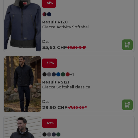
-41%
Result R120
Giacca Activity Softshell
Da:
35,62 CHF
60,50 CHF
-37%
+1
Result RS121
Giacca Softshell classica
Da:
29,90 CHF
47,80 CHF
-47%