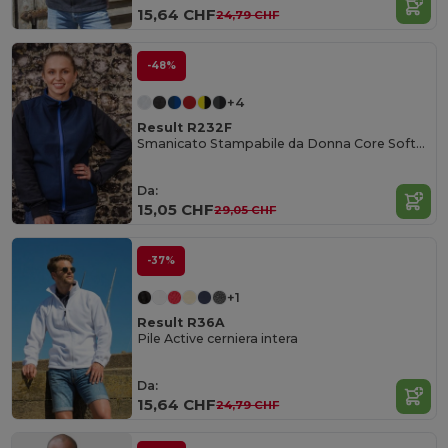
15,64 CHF
24,79 CHF
-48%
+4
Result R232F
Smanicato Stampabile da Donna Core Softshell
Da:
15,05 CHF
29,05 CHF
-37%
+1
Result R36A
Pile Active cerniera intera
Da:
15,64 CHF
24,79 CHF