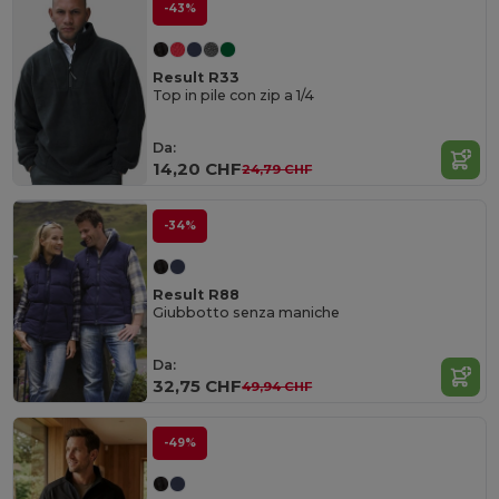
-43%
Result R33
Top in pile con zip a 1/4
Da:
14,20 CHF
24,79 CHF
-34%
Result R88
Giubbotto senza maniche
Da:
32,75 CHF
49,94 CHF
-49%