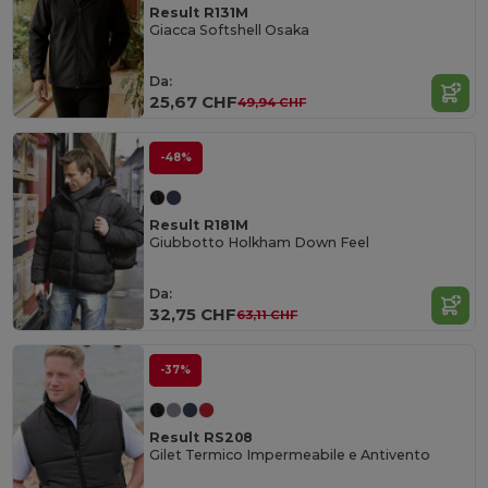
Result R131M
Giacca Softshell Osaka
Da:
25,67 CHF
49,94 CHF
-48%
Result R181M
Giubbotto Holkham Down Feel
Da:
32,75 CHF
63,11 CHF
-37%
Result RS208
Gilet Termico Impermeabile e Antivento