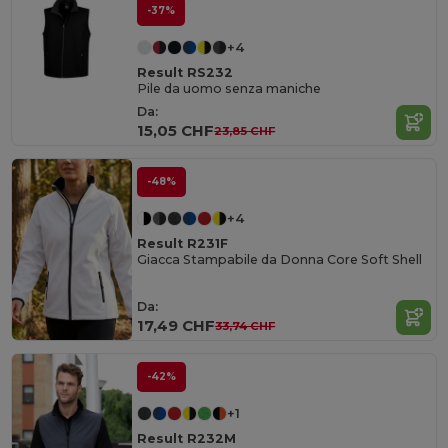
-37%
+4
Result RS232
Pile da uomo senza maniche
Da:
15,05 CHF
23,85 CHF
-48%
+4
Result R231F
Giacca Stampabile da Donna Core Soft Shell
Da:
17,49 CHF
33,74 CHF
-42%
+1
Result R232M