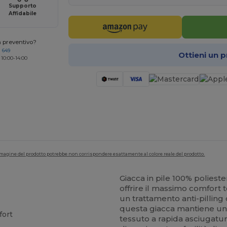
Supporto
Affidabile
n preventivo?
 649
Ottieni un 
 10:00-14:00
'immagine del prodotto potrebbe non corrispondere esattamente al colore reale del prodotto.
Giacca in pile 100% poliest
offrire il massimo comfort 
un trattamento anti-pilling
questa giacca mantiene un 
fort
tessuto a rapida asciugatura