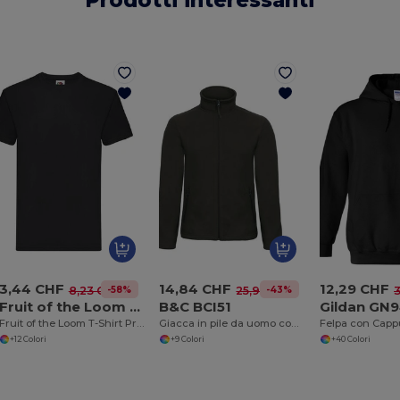
Prodotti interessanti
3,44 CHF
14,84 CHF
12,29 CHF
-58%
-43%
8,23 CHF
25,93 CHF
3
Fruit of the Loom SC210
B&C BCI51
Gildan GN
Fruit of the Loom T-Shirt Premium in Cotone
Giacca in pile da uomo con zip
+12 Colori
+9 Colori
+40 Colori