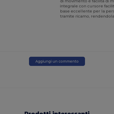
di movimento e facilità di
integrale con cursore facil
base eccellente per la per
tramite ricamo, rendendola i
Aggiungi un commento