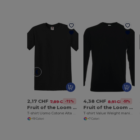
2,17 CHF
4,38 CHF
-72%
-51%
7,89 CHF
8,91 CHF
Fruit of the Loom SS048
Fruit of the Loom 61-038-0
T-shirt Uomo Cotone Alta Qualità
T-shirt Value Weight maniche lunghe
+19 Colori
+7 Colori