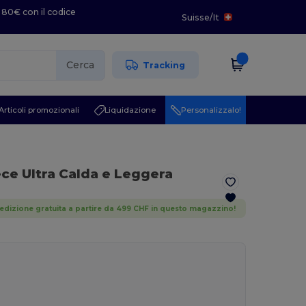
 80€ con il codice
Suisse
/
It
Cerca
Tracking
Articoli promozionali
Liquidazione
Personalizzalo!
ece Ultra Calda e Leggera
edizione gratuita a partire da 499 CHF in questo magazzino!