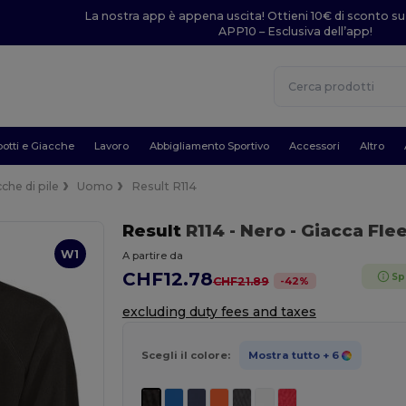
La nostra app è appena uscita! Ottieni 10€ di sconto su
APP10 – Esclusiva dell’app!
otti e Giacche
Lavoro
Abbigliamento Sportivo
Accessori
Altro
che di pile
Uomo
Result R114
Result
R114
- Nero
- Giacca Fle
W1
A partire da
CHF12.78
Sp
-
42
%
CHF21.89
excluding duty fees and taxes
Scegli il colore:
Mostra tutto
+ 6