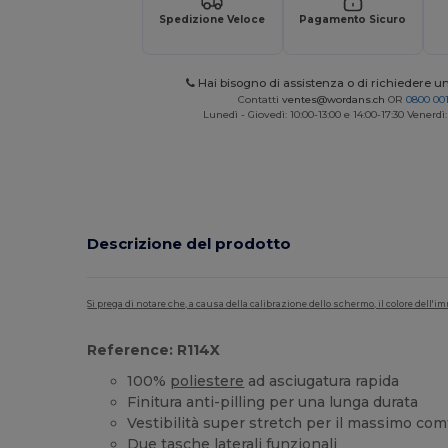
Spedizione Veloce
Pagamento Sicuro
Hai bisogno di assistenza o di richiedere u
Contatti
ventes@wordans.ch
OR
0800 001
Lunedì - Giovedì: 10:00-13:00 e 14:00-17:30 Venerdì:
Descrizione del prodotto
Si prega di notare che, a causa della calibrazione dello schermo, il colore dell
Reference: R114X
100%
poliestere
ad asciugatura rapida
Finitura anti-pilling per una lunga durata
Vestibilità super stretch per il massimo com
Due tasche laterali funzionali