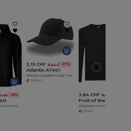
2,15 CHF
-37%
3,44 CHF
Atlantis AT001
Atlantis Cappellino Star Five
+10 Colori
3,84 CHF
-61%
-52%
1,45 CHF
8,02 CHF
940
Fruit of the Loom SC223
Felpa con Cappuccio Unisex in Cotone e Poliestere di Alta Qualità
Maglietta a maniche lunghe
+2 Colori