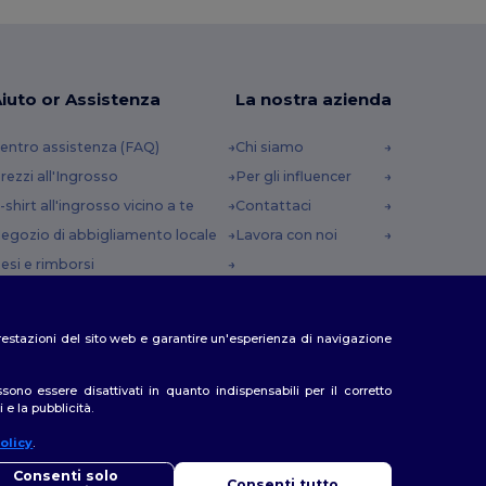
iuto or Assistenza
La nostra azienda
entro assistenza (FAQ)
Chi siamo
rezzi all'Ingrosso
Per gli influencer
-shirt all'ingrosso vicino a te
Contattaci
egozio di abbigliamento locale
Lavora con noi
esi e rimborsi
lossario
etodi di spedizione
e prestazioni del sito web e garantire un'esperienza di navigazione
odici Sconto
no essere disattivati in quanto indispensabili per il corretto
 e la pubblicità.
olicy
.
iao
so di domande o dubbi, puoi contattarci in qualsiasi momento. Il
Consenti solo
Consenti tutto