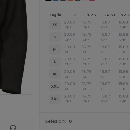
Taglia
1-7
8-23
24-71
72-
20.09
18.79
16.87
15.88
XS
CHF
CHF
CHF
CHF
20.09
18.79
16.87
15.88
S
CHF
CHF
CHF
CHF
20.09
18.79
16.87
15.88
M
CHF
CHF
CHF
CHF
20.09
18.79
16.87
15.88
L
CHF
CHF
CHF
CHF
20.09
18.79
16.87
15.88
XL
CHF
CHF
CHF
CHF
20.09
18.79
16.87
15.88
XXL
CHF
CHF
CHF
CHF
20.09
18.79
16.87
15.88
3XL
CHF
CHF
CHF
CHF
r i tuoi prodotti
Selezioni:
0