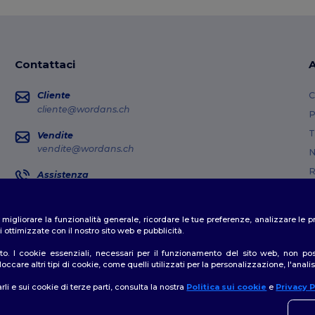
Contattaci
A
Cliente
C
cliente@wordans.ch
P
T
Vendite
vendite@wordans.ch
N
R
Assistenza
0800 001 649
G
Lunedì - Giovedì: 10:00-13:00 e 14:00-17:30 Venerdì: 10:00-14:00
M
er migliorare la funzionalità generale, ricordare le tue preferenze, analizzare l
Dov'e' il mio pacco?
C
 ottimizzate con il nostro sito web e pubblicità.
o. I cookie essenziali, necessari per il funzionamento del sito web, non posso
ccare altri tipi di cookie, come quelli utilizzati per la personalizzazione, l'analisi
rli e sui cookie di terze parti, consulta la nostra
Politica sui cookie
e
Privacy P
👋
C
formativa sulla privacy
|
Politica sui cookie
|
Site Map
In ca