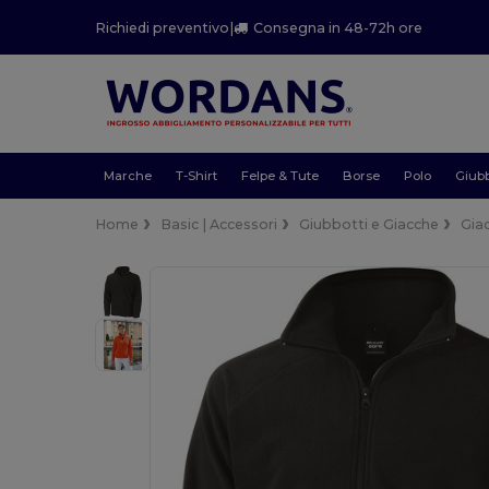
Richiedi preventivo
|
Consegna in 48-72h ore
Marche
T-Shirt
Felpe & Tute
Borse
Polo
Giubb
Home
Basic | Accessori
Giubbotti e Giacche
Giac