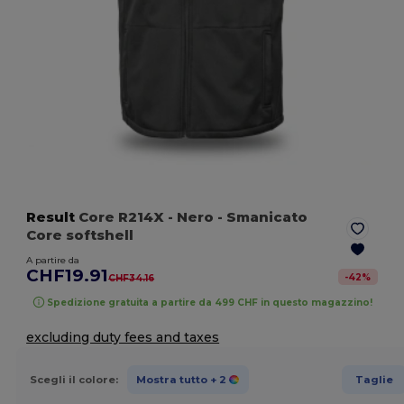
Result
Core R214X
- Nero
- Smanicato
Core softshell
A partire da
CHF19.91
-
42
%
CHF34.16
Spedizione gratuita a partire da 499 CHF in questo magazzino!
excluding duty fees and taxes
Scegli il colore:
Mostra tutto
+ 2
Taglie