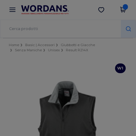
×
App Wordans
Scarica app
Prezzi migliori sull'app!
Home
Basic | Accessori
Giubbotti e Giacche
Senza Maniche
Unisex
Result R214X
W1