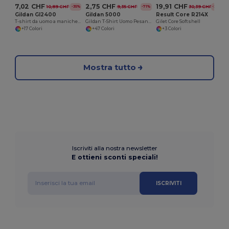
7,02 CHF
2,75 CHF
19,91 CHF
10,89 CHF
9,35 CHF
30,39 CHF
-35%
-71%
-35%
Gildan GI2400
Gildan 5000
Result Core R214X
T-shirt da uomo a maniche lunghe in 100% cotone
Gildan T-Shirt Uomo Pesante in Cotone 100%
Gilet Core Softshell
+17 Colori
+47 Colori
+3 Colori
Mostra tutto
Iscriviti alla nostra newsletter
E ottieni sconti speciali!
ISCRIVITI