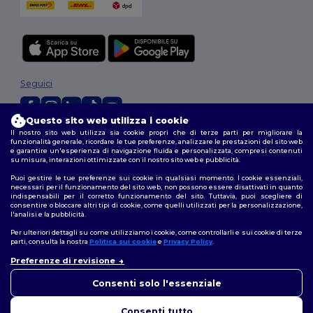
Seguici
Questo sito web utilizza i cookie
Il nostro sito web utilizza sia cookie propri che di terze parti per migliorare la
2026. Tutti i diritti riservati
funzionalità generale, ricordare le tue preferenze, analizzare le prestazioni del sito web
Termini e Condizioni
|
Politica di personalizzazione
|
Informativa sulla
e garantire un'esperienza di navigazione fluida e personalizzata, compresi contenuti
su misura, interazioni ottimizzate con il nostro sito web e pubblicità.
privacy
|
Politica sui cookie
|
Site Map
Puoi gestire le tue preferenze sui cookie in qualsiasi momento. I cookie essenziali,
necessari per il funzionamento del sito web, non possono essere disattivati in quanto
indispensabili per il corretto funzionamento del sito. Tuttavia, puoi scegliere di
consentire o bloccare altri tipi di cookie, come quelli utilizzati per la personalizzazione,
l'analisi e la pubblicità.
Per ulteriori dettagli su come utilizziamo i cookie, come controllarli e sui cookie di terze
parti, consulta la nostra
Politica sui cookie
e
Privacy Policy
.
Preferenze di revisione
👋
Ciao
In caso di domande o dubbi,
Consenti solo l'essenziale
puoi contattarci in qualsiasi
momento. Il nostro chatbot è
Consenti tutto
qui per aiutarti.