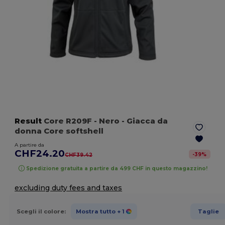
Result
Core R209F
- Nero
- Giacca da
donna Core softshell
A partire da
CHF24.20
-
39
%
CHF39.42
Spedizione gratuita a partire da 499 CHF in questo magazzino!
excluding duty fees and taxes
Scegli il colore:
Mostra tutto
+ 1
Taglie