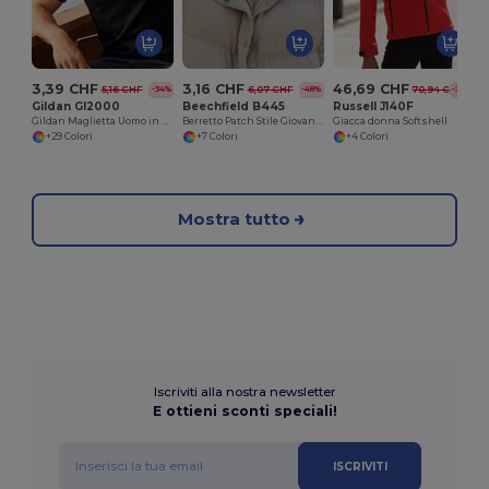
3,39 CHF
3,16 CHF
46,69 CHF
5,16 CHF
6,07 CHF
70,94 CHF
-34%
-48%
-34%
Gildan GI2000
Beechfield B445
Russell J140F
Gildan Maglietta Uomo in Cotone Ultra Resistente
Berretto Patch Stile Giovane e Trendy
Giacca donna Softshell
+29 Colori
+7 Colori
+4 Colori
Mostra tutto
Iscriviti alla nostra newsletter
E ottieni sconti speciali!
ISCRIVITI