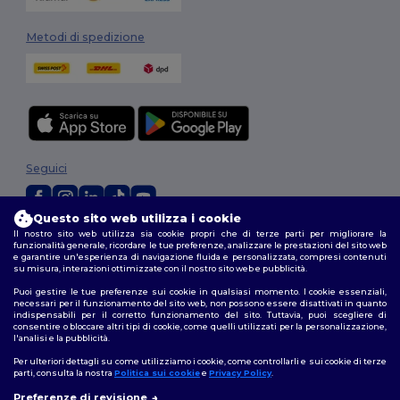
Metodi di spedizione
Seguici
Questo sito web utilizza i cookie
Il nostro sito web utilizza sia cookie propri che di terze parti per migliorare la
2026. Tutti i diritti riservati
funzionalità generale, ricordare le tue preferenze, analizzare le prestazioni del sito web
Termini e Condizioni
|
Politica di personalizzazione
|
Informativa sulla
e garantire un'esperienza di navigazione fluida e personalizzata, compresi contenuti
privacy
|
Politica sui cookie
|
Site Map
su misura, interazioni ottimizzate con il nostro sito web e pubblicità.
Puoi gestire le tue preferenze sui cookie in qualsiasi momento. I cookie essenziali,
necessari per il funzionamento del sito web, non possono essere disattivati in quanto
indispensabili per il corretto funzionamento del sito. Tuttavia, puoi scegliere di
consentire o bloccare altri tipi di cookie, come quelli utilizzati per la personalizzazione,
l'analisi e la pubblicità.
Per ulteriori dettagli su come utilizziamo i cookie, come controllarli e sui cookie di terze
parti, consulta la nostra
Politica sui cookie
e
Privacy Policy
.
Preferenze di revisione