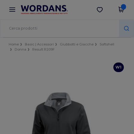
×
App Wordans
Scarica app
Prezzi migliori sull'app!
Home
Basic | Accessori
Giubbotti e Giacche
Softshell
Donna
Result R209F
W1