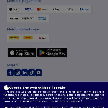
Metodi di pagamento
Metodi di spedizione
Seguici
2026. Tutti i diritti riservati
Questo sito web utilizza i cookie
Termini e Condizioni
|
Politica di personalizzazione
|
Informativa sulla
privacy
|
Politica sui cookie
|
Site Map
Il nostro sito web utilizza sia cookie propri che di terze parti per migliorare la
funzionalità generale, ricordare le tue preferenze, analizzare le prestazioni del sito web
e garantire un'esperienza di navigazione fluida e personalizzata, compresi contenuti
su misura, interazioni ottimizzate con il nostro sito web e pubblicità.
Puoi gestire le tue preferenze sui cookie in qualsiasi momento. I cookie essenziali,