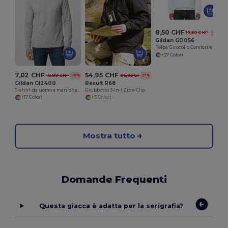
8,50 CHF
17,50 CHF
-51%
Gildan GD056
Felpa Girocollo Comfort e Resistenza
+27 Colori
7,02 CHF
54,95 CHF
10,89 CHF
86,85 CHF
-35%
-37%
Gildan GI2400
Result R68
T-shirt da uomo a maniche lunghe in 100% cotone
Giubbotto 3-In-I Zip e Clip
+17 Colori
+3 Colori
Mostra tutto
Domande Frequenti
Questa giacca è adatta per la serigrafia?