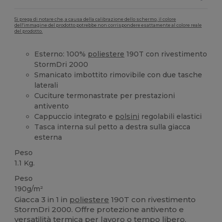
Si prega di notare che, a causa della calibrazione dello schermo, il colore
dell'immagine del prodotto potrebbe non corrispondere esattamente al colore reale
del prodotto.
Esterno: 100%
poliestere
190T con rivestimento
StormDri 2000
Smanicato imbottito rimovibile con due tasche
laterali
Cuciture termonastrate per prestazioni
antivento
Cappuccio integrato e
polsini
regolabili elastici
Tasca interna sul petto a destra sulla giacca
esterna
Peso
1.1 Kg.
Peso
190g/m²
Giacca 3 in 1 in
poliestere
190T con rivestimento
StormDri 2000. Offre protezione antivento e
versatilità termica per lavoro o tempo libero.