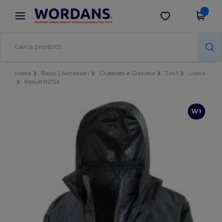
×
App Wordans
Scarica app
Prezzi migliori sull'app!
Home
Basic | Accessori
Giubbotti e Giacche
3 in 1
Uomo
Result R215X
W1