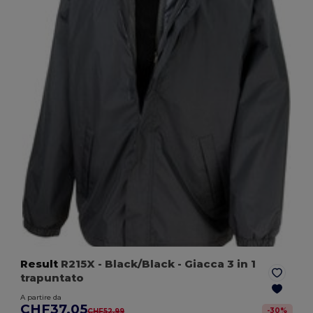
Result
R215X
- Black/Black
- Giacca 3 in 1
trapuntato
A partire da
CHF37.05
-
30
%
CHF52.99