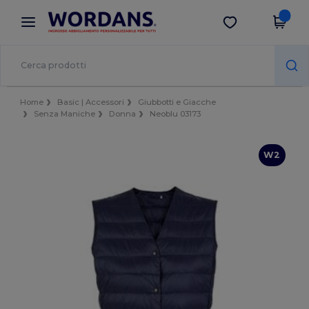
×
App Wordans
Scarica app
Prezzi migliori sull'app!
Home
Basic | Accessori
Giubbotti e Giacche
Senza Maniche
Donna
Neoblu 03173
W2