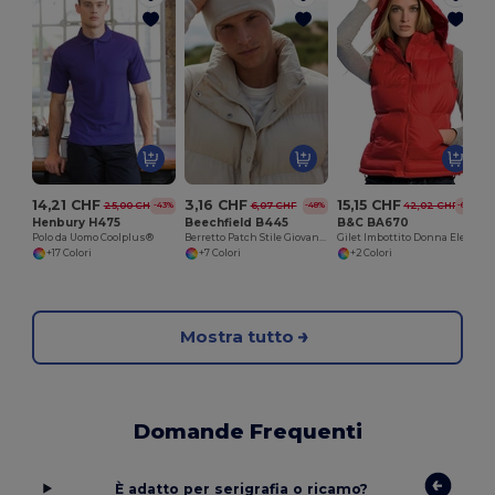
14,21 CHF
3,16 CHF
15,15 CHF
25,00 CHF
6,07 CHF
42,02 CHF
-43%
-48%
-64%
Henbury H475
Beechfield B445
B&C BA670
Polo da Uomo Coolplus®
Berretto Patch Stile Giovane e Trendy
Gilet Imbottito Donna Elegante e Versatile
+17 Colori
+7 Colori
+2 Colori
Mostra tutto
Domande Frequenti
È adatto per serigrafia o ricamo?