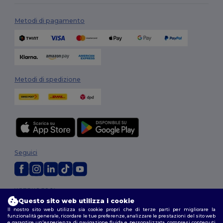
Metodi di pagamento
Metodi di spedizione
Seguici
2026. Tutti i diritti riservati
Questo sito web utilizza i cookie
Termini e Condizioni
|
Politica di personalizzazione
|
Informativa sulla
privacy
|
Politica sui cookie
|
Site Map
Il nostro sito web utilizza sia cookie propri che di terze parti per migliorare la
funzionalità generale, ricordare le tue preferenze, analizzare le prestazioni del sito web
e garantire un'esperienza di navigazione fluida e personalizzata, compresi contenuti