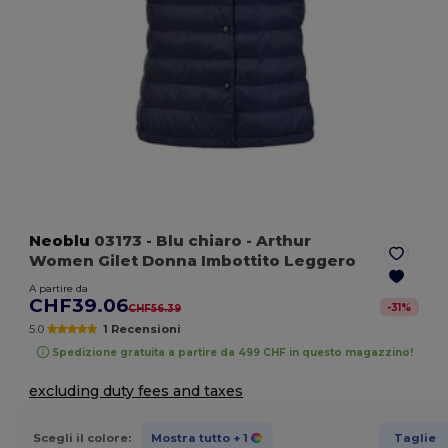
Neoblu
03173
- Blu chiaro
- Arthur
Women Gilet Donna Imbottito Leggero
A partire da
CHF39.06
-
31
%
CHF56.39
5.0
1 Recensioni
Spedizione gratuita a partire da 499 CHF in questo magazzino!
excluding duty fees and taxes
Scegli il colore:
Mostra tutto
+ 1
Taglie