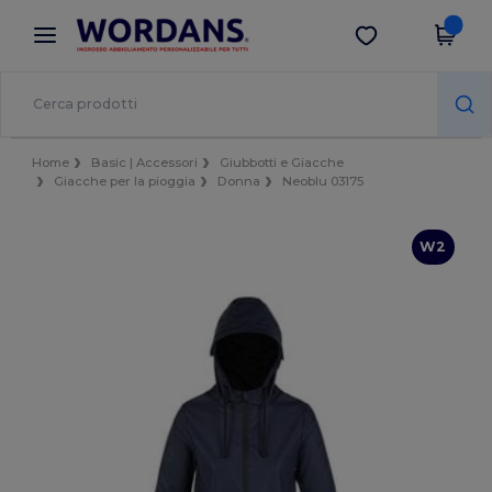
×
App Wordans
Scarica app
Prezzi migliori sull'app!
Home
Basic | Accessori
Giubbotti e Giacche
Giacche per la pioggia
Donna
Neoblu 03175
W2