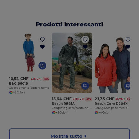
Prodotti interessanti
10,52 CHF
16,16 CHF
-35%
B&C B601B
Giacca a vento leggera uomo
+6 Colori
15,64 CHF
21,35 CHF
28,84 CHF
36,76 CHF
-46%
-42%
Result RE95A
Result Core R206X
Completo giacca/pantaloni impermeabile Heavyweight
Core giacca peso medio
+5 Colori
+4 Colori
Mostra tutto