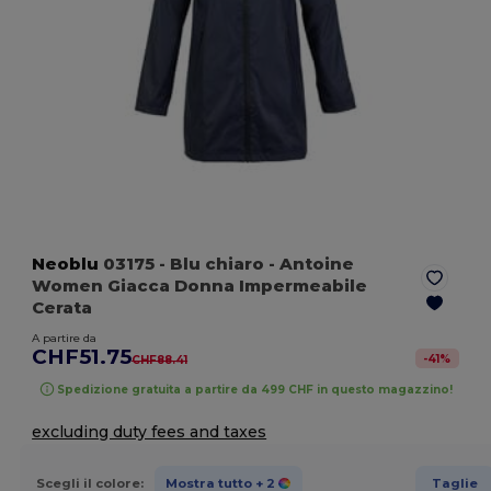
Neoblu
03175
- Blu chiaro
- Antoine
Women Giacca Donna Impermeabile
Cerata
A partire da
CHF51.75
-
41
%
CHF88.41
Spedizione gratuita a partire da 499 CHF in questo magazzino!
excluding duty fees and taxes
Scegli il colore:
Mostra tutto
+ 2
Taglie