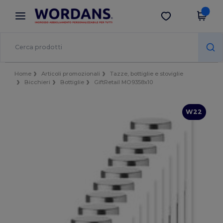
×
App Wordans
Scarica app
Prezzi migliori sull'app!
Home
Articoli promozionali
Tazze, bottiglie e stoviglie
Bicchieri
Bottiglie
GiftRetail MO9358x10
W22