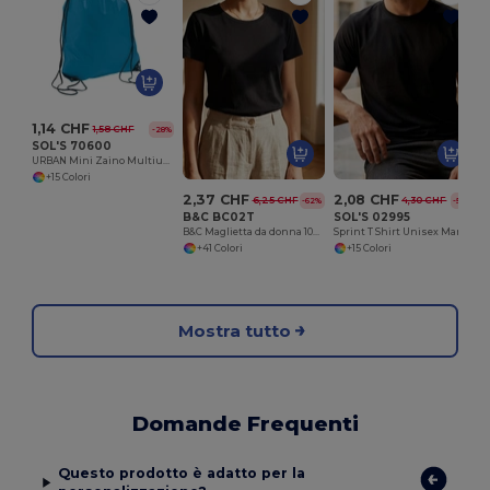
P
1,14 CHF
1,58 CHF
-28%
SOL'S 70600
URBAN Mini Zaino Multiuso
+15 Colori
2,37 CHF
2,08 CHF
6,25 CHF
4,30 CHF
-62%
-52%
B&C BC02T
SOL'S 02995
B&C Maglietta da donna 100% cotone
Sprint T Shirt Unisex Manica Corta
+41 Colori
+15 Colori
Mostra tutto
Domande Frequenti
Questo prodotto è adatto per la