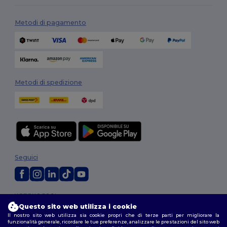
Metodi di pagamento
Metodi di spedizione
Seguici
2026. Tutti i diritti riservati
Termini e Condizioni
|
Politica di personalizzazione
|
Informativa sulla
Questo sito web utilizza i cookie
privacy
|
Politica sui cookie
|
Site Map
Il nostro sito web utilizza sia cookie propri che di terze parti per migliorare la
funzionalità generale, ricordare le tue preferenze, analizzare le prestazioni del sito web