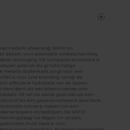
et metallic afwerking, SPF10 en
het deksel, voor essentiële zonbescherming
ijkse verzorging. Dit compacte accessoire is
vidueel gebruik als grootschalige
De metallic buitenkant zorgt voor een
ikt is voor luxe branding, terwijl de
oor effectieve hydratatie van de lippen.
t item dient als een blanco canvas voor
tdetails. Of het nu wordt gebruikt als een
oduct of als een gepersonaliseerd geschenk,
unctionele ontwerp maken het een
derverkopers en bedrijven. De SPF10-
schermingslaag toe tegen UV-stralen,
sgebonden must-have is voor
ersportmerchandising. Bulkbeschikbaarheid