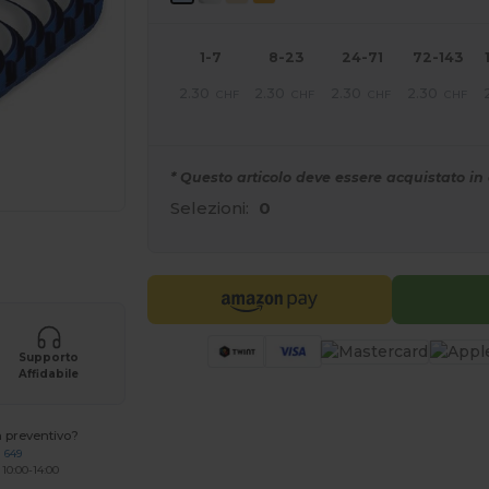
1-7
8-23
24-71
72-143
2.30
2.30
2.30
2.30
CHF
CHF
CHF
CHF
* Questo articolo deve essere acquistato in 
Selezioni:
0
r i tuoi prodotti
Supporto
Affidabile
n preventivo?
 649
 10:00-14:00