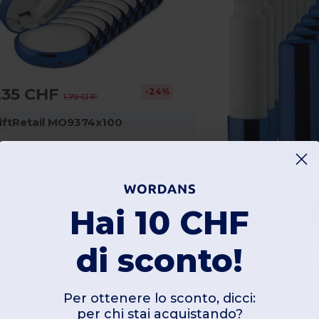
,35 CHF
-24%
1,79 CHF
iftRetail MO9374x100
DUO MIRROR Specchietto con lucidalabbra
2,00 CHF
3 g
Hai 10 CHF
GiftRetail MO940
di sconto!
UV GLOSS Stick Bur
16 g
Per ottenere lo sconto, dicci:
per chi stai acquistando?