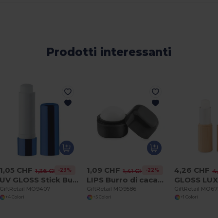
Prodotti interessanti
1,05 CHF
1,09 CHF
4,26 CHF
-23%
-22%
1,36 CHF
1,41 CHF
4
UV GLOSS Stick Burro di cacao UV
LIPS Burro di cacao "cubo"
GiftRetail MO9407
GiftRetail MO9586
GiftRetail MO6
+4 Colori
+5 Colori
+1 Colori