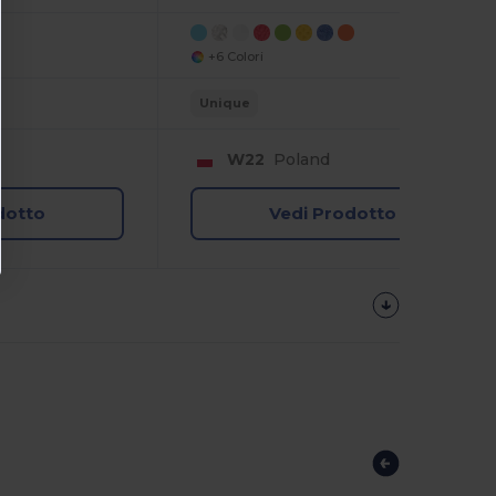
+6 Colori
Unique
W22
Poland
dotto
Vedi Prodotto