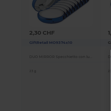
2,30 CHF
1
GiftRetail MO9374x10
G
DUO MIRROR Specchietto con lucidalabbra
23 g
2