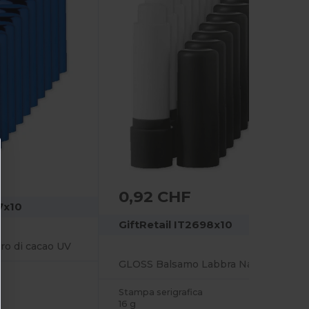
0,92 CHF
7x10
GiftRetail IT2698x10
ro di cacao UV
GLOSS Balsamo Labbra Naturale Protettivo SPF10
Stampa serigrafica
16 g