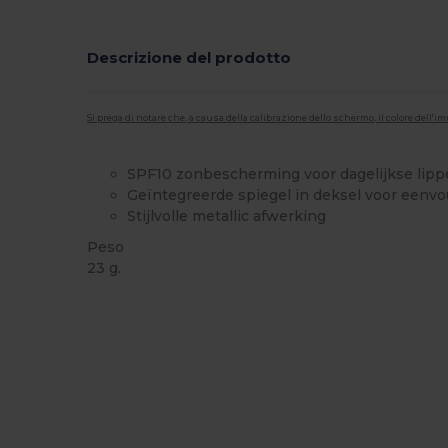
Descrizione del prodotto
Si prega di notare che, a causa della calibrazione dello schermo, il colore dell
SPF10 zonbescherming voor dagelijkse lip
Geïntegreerde spiegel in deksel voor eenv
Stijlvolle metallic afwerking
Peso
23 g.
Alta disponibilità