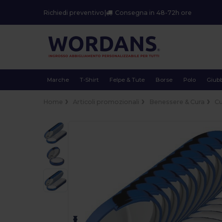
Richiedi preventivo
|
Consegna in 48-72h ore
Marche
T-Shirt
Felpe & Tute
Borse
Polo
Giubb
Home
Articoli promozionali
Benessere & Cura
Cu