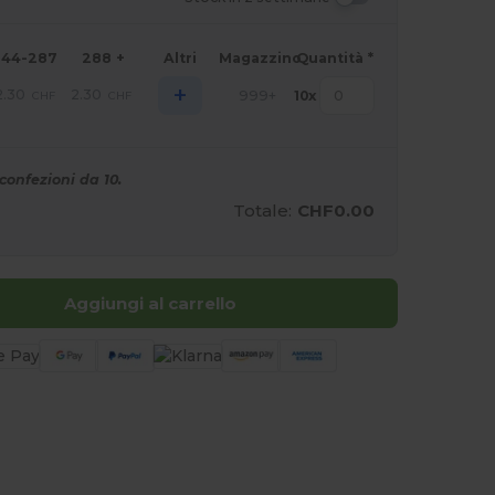
144-287
288 +
Altri
Magazzino
Quantità *
+
2.30
2.30
999+
10
x
CHF
CHF
confezioni da 10.
Totale:
CHF0.00
Aggiungi al carrello