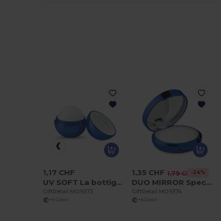
1,17 CHF
1,35 CHF
-24%
1,79 CHF
UV SOFT La bottiglia di vetro UTAH GLASS 500 ml
DUO MIRROR Specchietto con lucidalabbra
GiftRetail MO9373
GiftRetail MO9374
+4 Colori
+4 Colori