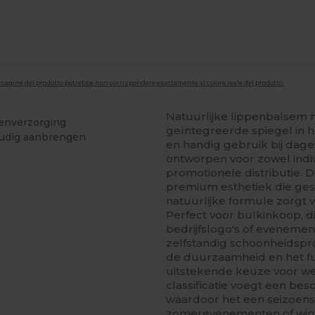
'immagine del prodotto potrebbe non corrispondere esattamente al colore reale del prodotto.
Natuurlijke lippenbalsem m
penverzorging
geïntegreerde spiegel in 
oudig aanbrengen
en handig gebruik bij dagel
ontworpen voor zowel indi
promotionele distributie. 
premium esthetiek die gesch
natuurlijke formule zorgt v
Perfect voor bulkinkoop, di
bedrijfslogo's of evenemen
zelfstandig schoonheidspr
de duurzaamheid en het f
uitstekende keuze voor we
classificatie voegt een be
waardoor het een seizoen
zomerevenementen of wint