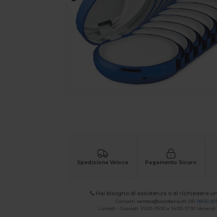
Richiedi un preventivo personalizzato pe
Spedizione Veloce
Pagamento Sicuro
Hai bisogno di assistenza o di richiedere u
Contatti
ventes@wordans.ch
OR
0800 001
Lunedì - Giovedì: 10:00-13:00 e 14:00-17:30 Venerdì: