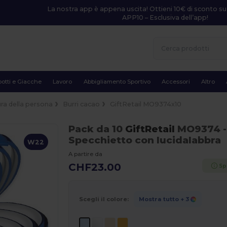
La nostra app è appena uscita! Ottieni 10€ di sconto su
APP10 – Esclusiva dell’app!
otti e Giacche
Lavoro
Abbigliamento Sportivo
Accessori
Altro
ra della persona
Burri cacao
GiftRetail MO9374x10
Pack da 10
GiftRetail
MO9374
Specchietto con lucidalabbra
W22
A partire da
CHF23.00
Sp
Scegli il colore:
Mostra tutto
+ 3