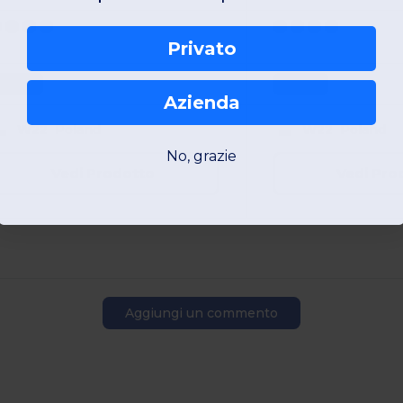
Privato
Unique
Unique
Azienda
W22
Poland
W22
Poland
No, grazie
Vedi Prodotto
Vedi Pro
Aggiungi un commento