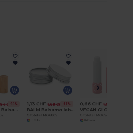
1,13 CHF
0,66 CHF
-14%
-33%
-38%
,94 CHF
1,68 CHF
1,06 CHF
GLOSS LUX Balsamo labbra in bamboo
BALM Balsamo labbra vegano
VEGAN GLOSS Burrocacao vegano in ABS
752
GiftRetail MO6809
GiftRetail MO6943
+5 Colori
+6 Colori