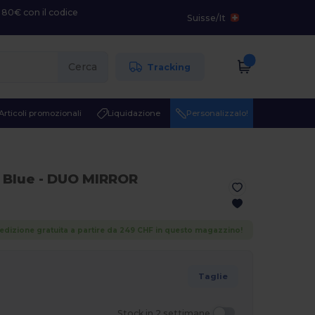
 80€ con il codice
Suisse
/
It
Cerca
Tracking
Articoli promozionali
Liquidazione
Personalizzalo!
- Blue
- DUO MIRROR
edizione gratuita a partire da 249 CHF in questo magazzino!
Taglie
Stock in 2 settimane