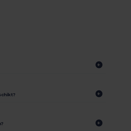
schikt?
n?