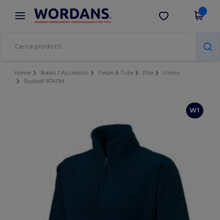
×
App Wordans
Scarica app
Prezzi migliori sull'app!
Home
Basic | Accessori
Felpe & Tute
Pile
Uomo
Russell 8740M
W1