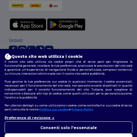
Seguici
Questo sito web utilizza i cookie
Il nostro sito web utilizza sia cookie propri che di terze parti per migliorare la
2026. Tutti i diritti riservati
funzionalità generale, ricordare le tue preferenze, analizzare le prestazioni del sito web
Termini e Condizioni
|
Politica di personalizzazione
|
Informativa sulla
e garantire un'esperienza di navigazione fluida e personalizzata, compresi contenuti
su misura, interazioni ottimizzate con il nostro sito web e pubblicità.
privacy
|
Politica sui cookie
|
Site Map
Puoi gestire le tue preferenze sui cookie in qualsiasi momento. I cookie essenziali,
necessari per il funzionamento del sito web, non possono essere disattivati in quanto
indispensabili per il corretto funzionamento del sito. Tuttavia, puoi scegliere di
consentire o bloccare altri tipi di cookie, come quelli utilizzati per la personalizzazione,
l'analisi e la pubblicità.
Per ulteriori dettagli su come utilizziamo i cookie, come controllarli e sui cookie di terze
parti, consulta la nostra
Politica sui cookie
e
Privacy Policy
.
Preferenze di revisione
Consenti solo l'essenziale