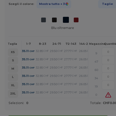
Scegli il colore:
Mostra tutto
+ 3
Taglie
Blu oltremare
1-7
8-23
24-71
72-143
144-287
288 +
Altr
Taglia
Magazzino
Quantit
+
35.11
32.85
29.50
27.77
26.05
22.34
CHF
CHF
CHF
CHF
CHF
CHF
XS
9
+
35.11
32.85
29.50
27.77
26.05
22.34
CHF
CHF
CHF
CHF
CHF
CHF
S
47
+
35.11
32.85
29.50
27.77
26.05
22.34
CHF
CHF
CHF
CHF
CHF
CHF
M
60
+
35.11
32.85
29.50
27.77
26.05
22.34
CHF
CHF
CHF
CHF
CHF
CHF
L
34
+
35.11
32.85
29.50
27.77
26.05
22.34
CHF
CHF
CHF
CHF
CHF
CHF
XL
19
+
35.11
32.85
29.50
27.77
26.05
22.34
CHF
CHF
CHF
CHF
CHF
CHF
2XL
0
Selezioni:
0
Totale:
CHF0.0