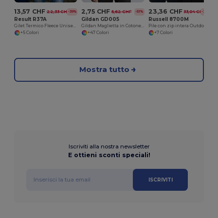
13,57 CHF
2,75 CHF
23,36 CHF
22,33 CHF
5,62 CHF
33,04 CHF
-39%
-51%
-29%
Result R37A
Gildan GD005
Russell 8700M
Gilet Termico Fleece Unisex con Tasche
Gildan Maglietta in Cotone Pesante per Adulti di Alta Qualità
Pile con zip intera Outdoor
+5 Colori
+47 Colori
+7 Colori
Mostra tutto
Iscriviti alla nostra newsletter
E ottieni sconti speciali!
ISCRIVITI