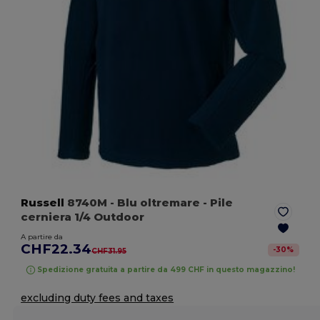
Russell
8740M
- Blu oltremare
- Pile
cerniera 1/4 Outdoor
A partire da
CHF22.34
-
30
%
CHF31.95
Spedizione gratuita a partire da 499 CHF in questo magazzino!
excluding duty fees and taxes