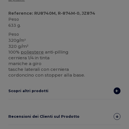
del prodotto.
Reference: RU8740M, R-874M-0, JZ874
Peso
633 g.
Peso
320g/m²
320 g/m²
100%
poliestere
anti-pilling
cerniera 1/4 in tinta
maniche a giro
tasche laterali con cerniera
cordoncino con stopper alla base.
Scopri altri prodotti
Recensioni dei Clienti sul Prodotto