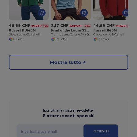
46,69 CHF
2,17 CHF
46,69 CHF
80,09 CHF
7,89 CHF
74,32 CHF
-42%
-72%
-37%
Russell RU140M
Fruit of the Loom SS048
Russell J140M
Giacca uomo Softshell
T-shirt Uomo Cotone Alta Qualità
Giacca uomo Softshell
+5 Colori
+19 Colori
+4 Colori
Mostra tutto
Iscriviti alla nostra newsletter
E ottieni sconti speciali!
ISCRIVITI