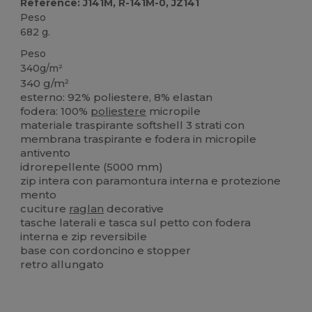
Reference: J141M, R-141M-0, JZ141
Peso
682 g.
Peso
340g/m²
340 g/m²
esterno: 92% poliestere, 8% elastan
fodera: 100%
poliestere
micropile
materiale traspirante softshell 3 strati con
membrana traspirante e fodera in micropile
antivento
idrorepellente (5000 mm)
zip intera con paramontura interna e protezione
mento
cuciture
raglan
decorative
tasche laterali e tasca sul petto con fodera
interna e zip reversibile
base con cordoncino e stopper
retro allungato