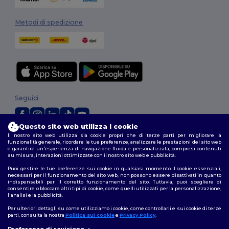
Metodi di spedizione
Seguici
Questo sito web utilizza i cookie
Il nostro sito web utilizza sia cookie propri che di terze parti per migliorare la
2026. Tutti i diritti riservati
funzionalità generale, ricordare le tue preferenze, analizzare le prestazioni del sito web
Termini e Condizioni
|
Politica di personalizzazione
|
Informativa sulla
e garantire un'esperienza di navigazione fluida e personalizzata, compresi contenuti
privacy
|
Politica sui cookie
|
Site Map
su misura, interazioni ottimizzate con il nostro sito web e pubblicità.
Puoi gestire le tue preferenze sui cookie in qualsiasi momento. I cookie essenziali,
necessari per il funzionamento del sito web, non possono essere disattivati in quanto
indispensabili per il corretto funzionamento del sito. Tuttavia, puoi scegliere di
consentire o bloccare altri tipi di cookie, come quelli utilizzati per la personalizzazione,
l'analisi e la pubblicità.
Per ulteriori dettagli su come utilizziamo i cookie, come controllarli e sui cookie di terze
parti, consulta la nostra
Politica sui cookie
e
Privacy Policy
.
Preferenze di revisione