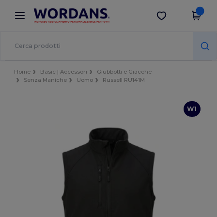
×
App Wordans
Scarica app
Prezzi migliori sull'app!
Home
Basic | Accessori
Giubbotti e Giacche
Senza Maniche
Uomo
Russell RU141M
W1