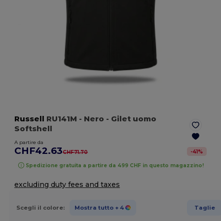
Russell
RU141M
- Nero
- Gilet uomo
Softshell
A partire da
CHF42.63
-
41
%
CHF71.70
Spedizione gratuita a partire da 499 CHF in questo magazzino!
excluding duty fees and taxes
Scegli il colore:
Mostra tutto
+ 4
Taglie