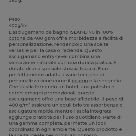
392 g.
Alta disponibilità
Peso
400g/m²
L'asciugamano da bagno ISLAND 70 in 100%
cotone
da 400 gsm offre morbidezza e facilità di
personalizzazione, rendendolo una scelta
versatile per la casa o l'azienda. Questo
asciugamano entry-level combina una
sensazione naturale con una durata pratica. È
dotato di una speciale striscia liscia di 8 cm,
perfettamente adatta a varie tecniche di
personalizzazione come il
ricamo
e la serigrafia.
Che tu stia fornendo un hotel, una palestra o
cerchi omaggi promozionali, questo
asciugamano offre una base affidabile. Il peso di
400 g/m² assicura un equilibrio tra assorbenza e
asciugatura rapida, mentre l'asola integrata
aggiunge praticità per l'uso quotidiano. Parte di
una gamma completa, permette un look
coordinato in ogni ambiente. Questo prodotto è
la scelta ideale per ordini all'ingrosso.