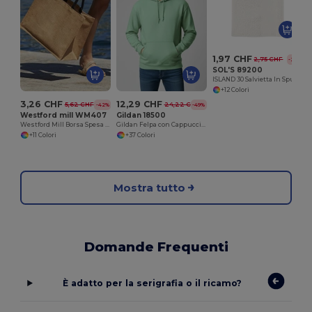
1,97 CHF
2,75 CHF
-28%
SOL'S 89200
ISLAND 30 Salvietta In Spugna
+12 Colori
3,26 CHF
12,29 CHF
5,62 CHF
24,22 CHF
-42%
-49%
Westford mill WM407
Gildan 18500
Westford Mill Borsa Spesa Juta Resistente e Personalizzabile
Gildan Felpa con Cappuccio Pesante per Adulti in Misto Cotone e Poliestere
+11 Colori
+37 Colori
Mostra tutto
Domande Frequenti
È adatto per la serigrafia o il ricamo?