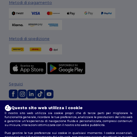
Metodi di pagamento
Metodi di spedizione
Seguici
2026. Tutti i diritti riservati
Questo sito web utilizza i cookie
Il nostro sito web utilizza sia cookie propri che di terze parti per migliorare la
Termini e Condizioni
|
Politica di personalizzazione
|
Informativa sulla
funzionalità generale, ricordare le tue preferenze, analizzare le prestazioni del sito web
privacy
|
Politica sui cookie
|
Site Map
e garantire un'esperienza di navigazione fluida e personalizzata, compresi contenuti
su misura, interazioni ottimizzate con il nostro sito web e pubblicità.
Puoi gestire le tue preferenze sui cookie in qualsiasi momento. I cookie essenziali,
necessari per il funzionamento del sito web, non possono essere disattivati in quanto