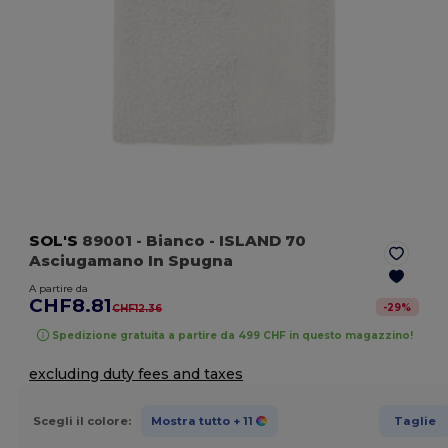
SOL'S
89001
- Bianco
- ISLAND 70
Asciugamano In Spugna
A partire da
CHF8.81
-
29
%
CHF12.36
Spedizione gratuita a partire da 499 CHF in questo magazzino!
excluding duty fees and taxes
Scegli il colore:
Mostra tutto
+ 11
Taglie