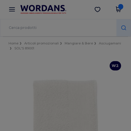
×
App Wordans
Scarica app
Prezzi migliori sull'app!
Home
Articoli promozionali
Mangiare & Bere
Asciugamani
SOL'S 89001
W2