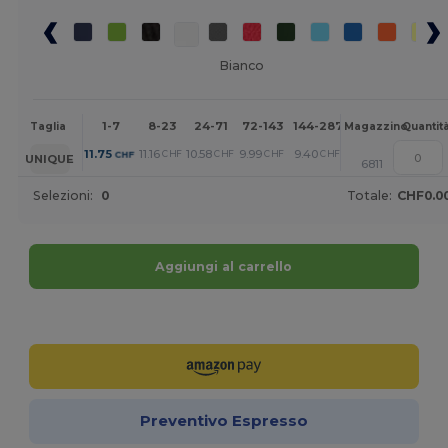
Bianco
1-7
8-23
24-71
72-143
144-287
288 +
Altri
Taglia
Magazzino
Quantit
+
11.75
11.16
10.58
9.99
9.40
8.81
CHF
CHF
CHF
CHF
CHF
CHF
UNIQUE
6811
Selezioni:
0
Totale:
CHF0.0
Aggiungi al carrello
Personalizzalo!
Preventivo Espresso