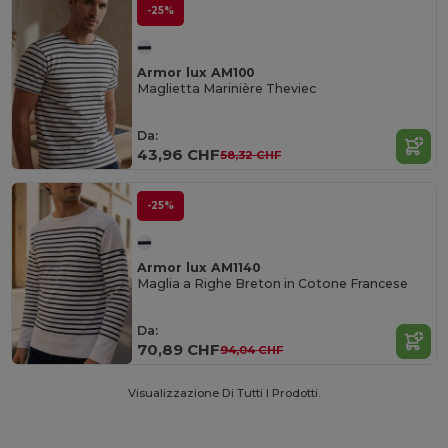
-25%
Armor lux AM100
Maglietta Marinière Theviec
Da:
43,96 CHF
58,32 CHF
-25%
Armor lux AM1140
Maglia a Righe Breton in Cotone Francese
Da:
70,89 CHF
94,04 CHF
Visualizzazione Di Tutti I Prodotti.