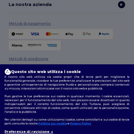
La nostra azienda
Metodi di pagamento
Metodi di spedizione
Questo sito web utilizza i cookie
Il nostro sito web utilizza sia cookie propri che di terze parti per migliorare la
funzionalità generale, ricordare le tue preferenze, analizzare le prestazioni del sito web
e garantire un'esperienza di navigazione fluida e personalizzata, compresi contenuti
su misura, interazioni ottimizzate con il nostro sito web e pubblicità.
Puoi gestire le tue preferenze sui cookie in qualsiasi momento. I cookie essenziali,
necessari per il funzionamento del sito web, non possono essere disattivati in quanto
Seguici
indispensabili per il corretto funzionamento del sito. Tuttavia, puoi scegliere di
consentire o bloccare altri tipi di cookie, come quelli utilizzati per la personalizzazione,
l'analisi e la pubblicità.
Per ulteriori dettagli su come utilizziamo i cookie, come controllarli e sui cookie di terze
parti, consulta la nostra
Politica sui cookie
e
Privacy Policy
.
2026. Tutti i diritti riservati
Preferenze di revisione
Termini e Condizioni
|
Politica di personalizzazione
|
Informativa sulla
👋
Ciao