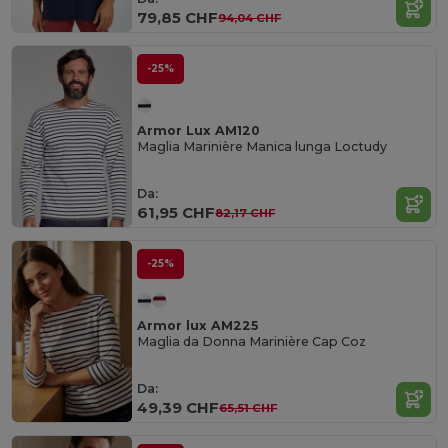
79,85 CHF
94,04 CHF
-25%
Armor Lux AM120
Maglia Marinière Manica lunga Loctudy
Da:
61,95 CHF
82,17 CHF
-25%
Armor lux AM225
Maglia da Donna Marinière Cap Coz
Da:
49,39 CHF
65,51 CHF