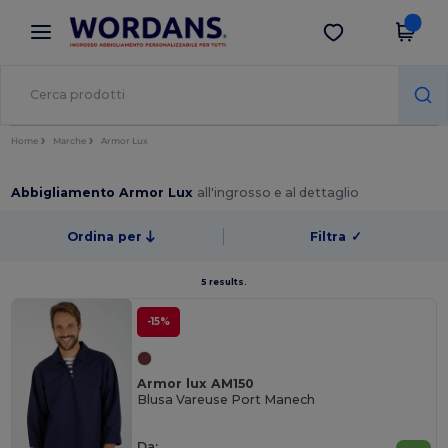
×
App Wordans
Scarica app
Prezzi migliori sull'app!
Home
Marche
Armor Lux
Abbigliamento Armor Lux
all'ingrosso e al dettaglio
Ordina per
Filtra
✓
5 results.
-15%
Armor lux AM150
Blusa Vareuse Port Manech
Da: