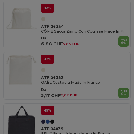
-12%
ATF 04334
CÔME Sacca Zaino Con Coulisse Made In France
Da:
6,88 CHF
7,83 CHF
-12%
ATF 04333
GAËL Custodia Made In France
Da:
5,17 CHF
5,87 CHF
-19%
ATF 04039
FELIX Borsa A Mano Made In France