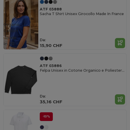
ATF 03888
Sacha T Shirt Unisex Girocollo Made In France
Organic
Cotton
Made
Da:
in
FR
15,90 CHF
ATF 03886
Felpa Unisex in Cotone Organico e Poliestere Riciclato
Da:
35,16 CHF
-10%