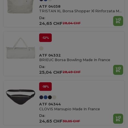
ATF 04038
TRISTAN XL Borsa Shopper Xl Rinforzata Made In France
Da:
24,65 CHF
28,04 CHF
-12%
ATF 04332
BRIEUC Borsa Bowling Made In France
Da:
25,04 CHF
28,49 CHF
-18%
ATF 04344
CLOVIS Marsupio Made In France
Da:
24,65 CHF
30,05 CHF