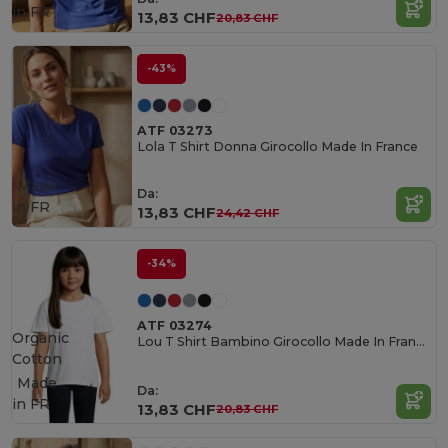
in
FR
13,83 CHF
20,83 CHF
-43%
ATF 03273
Lola T Shirt Donna Girocollo Made In France
Made
Da:
in
FR
13,83 CHF
24,42 CHF
-34%
ATF 03274
Organic
Lou T Shirt Bambino Girocollo Made In France
Cotton
Made
Da:
in
FR
13,83 CHF
20,83 CHF