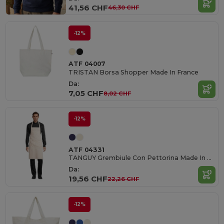
41,56 CHF
46,30 CHF
-12%
ATF 04007
TRISTAN Borsa Shopper Made In France
Da:
7,05 CHF
8,02 CHF
-12%
ATF 04331
TANGUY Grembiule Con Pettorina Made In France
Da:
19,56 CHF
22,26 CHF
-12%