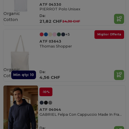
ATF 04330
PIERROT Polo Unisex
Organic
Da:
Cotton
21,82 CHF
24,30 CHF
+5
Miglior Offerta
ATF 03643
Thomas Shopper
Organic
Da:
Min qty: 10
Cotton
4,56 CHF
-10%
ATF 04044
GABRIEL Felpa Con Cappuccio Made In France
Da: