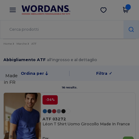
×
App Wordans
Scarica app
Prezzi migliori sull'app!
Home
Marche
ATF
Abbigliamento ATF
all'ingrosso e al dettaglio
Ordina per
Filtra
✓
Made
in
FR
16 results.
-34%
ATF 03272
Léon T Shirt Uomo Girocollo Made In France
Made
Da: