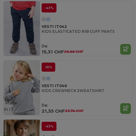
-43%
VESTI IT042
KIDS ELASTICATED RIB CUFF PANTS
Da:
15,31 CHF
26,66 CHF
-10%
VESTI IT046
KIDS CREWNECK SWEATSHIRT
Made
Da:
in
IT
21,35 CHF
23,74 CHF
-43%