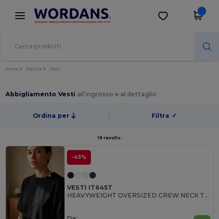
×
App Wordans
Scarica app
Prezzi migliori sull'app!
Home
Marche
Vesti
Abbigliamento Vesti
all'ingrosso e al dettaglio
Ordina per
Filtra
✓
19 results.
-43%
VESTI IT645T
HEAVYWEIGHT OVERSIZED CREW NECK T-SHIRT
Made
Da: