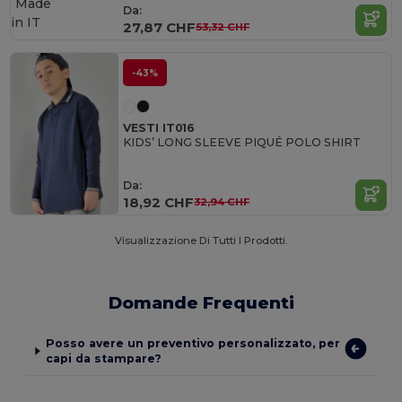
Made
Da:
in
IT
27,87 CHF
53,32 CHF
-43%
VESTI IT016
KIDS’ LONG SLEEVE PIQUÉ POLO SHIRT
Da:
18,92 CHF
32,94 CHF
Visualizzazione Di Tutti I Prodotti.
Domande Frequenti
Posso avere un preventivo personalizzato, per
capi da stampare?