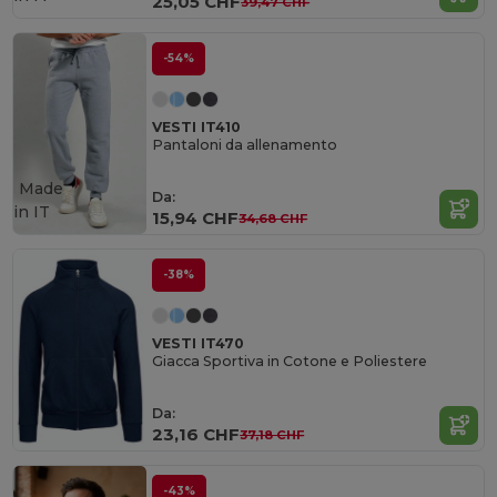
25,05 CHF
39,47 CHF
-54%
VESTI IT410
Pantaloni da allenamento
Made
Da:
in
IT
15,94 CHF
34,68 CHF
-38%
VESTI IT470
Giacca Sportiva in Cotone e Poliestere
Da:
23,16 CHF
37,18 CHF
-43%