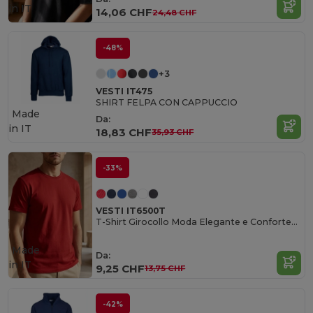
in
IT
14,06 CHF
24,48 CHF
-48%
+3
VESTI IT475
SHIRT FELPA CON CAPPUCCIO
Made
Da:
in
IT
18,83 CHF
35,93 CHF
-33%
VESTI IT6500T
T-Shirt Girocollo Moda Elegante e Confortevole
Made
Da:
in
IT
9,25 CHF
13,75 CHF
-42%