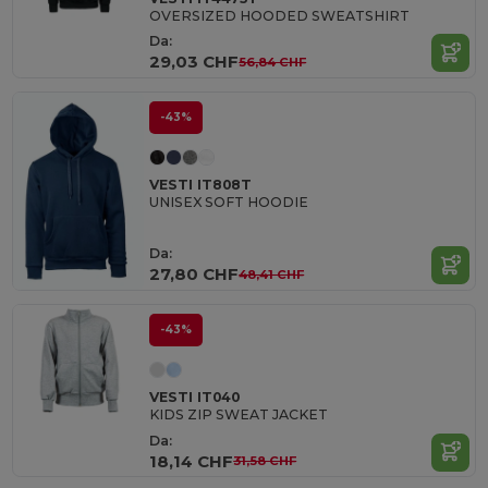
OVERSIZED HOODED SWEATSHIRT
Da:
29,03 CHF
56,84 CHF
-43%
VESTI IT808T
UNISEX SOFT HOODIE
Da:
27,80 CHF
48,41 CHF
-43%
VESTI IT040
KIDS ZIP SWEAT JACKET
Da:
18,14 CHF
31,58 CHF