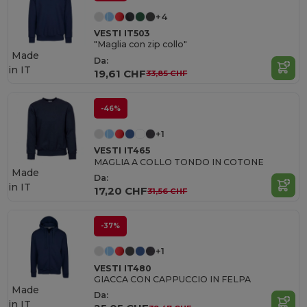
+4
VESTI IT503
"Maglia con zip collo"
Made
Da:
in
IT
19,61 CHF
33,85 CHF
-46%
+1
VESTI IT465
MAGLIA A COLLO TONDO IN COTONE
Made
Da:
in
IT
17,20 CHF
31,56 CHF
-37%
+1
VESTI IT480
GIACCA CON CAPPUCCIO IN FELPA
Made
Da:
in
IT