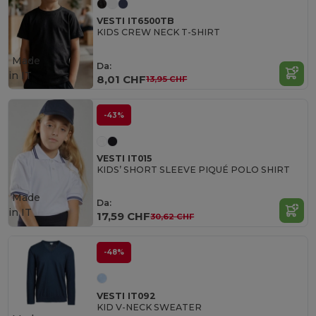
VESTI IT6500TB
KIDS CREW NECK T-SHIRT
Made
Da:
in
IT
8,01 CHF
13,95 CHF
-43%
VESTI IT015
KIDS’ SHORT SLEEVE PIQUÉ POLO SHIRT
Made
Da:
in
IT
17,59 CHF
30,62 CHF
-48%
VESTI IT092
KID V-NECK SWEATER