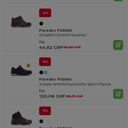
-4%
Paredes PS5066
Stivaletti Antinfortunistici
Da:
44,62 CHF
46,45 CHF
-6%
Paredes PS5045
Scarpe Antinfortunistiche Spro+Cheste
Da:
130,08 CHF
138,31 CHF
-9%