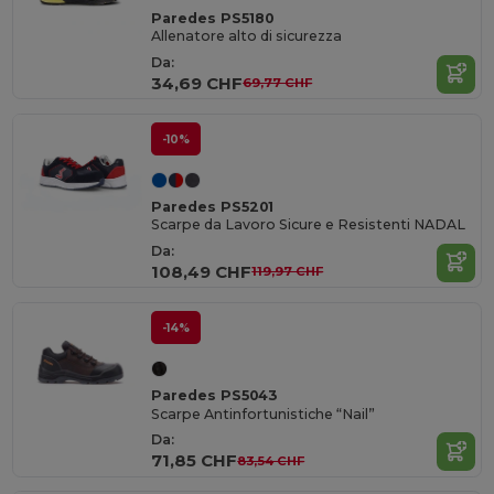
Paredes PS5180
Allenatore alto di sicurezza
Da:
34,69 CHF
69,77 CHF
-10%
Paredes PS5201
Scarpe da Lavoro Sicure e Resistenti NADAL
Da:
108,49 CHF
119,97 CHF
-14%
Paredes PS5043
Scarpe Antinfortunistiche “Nail”
Da:
71,85 CHF
83,54 CHF