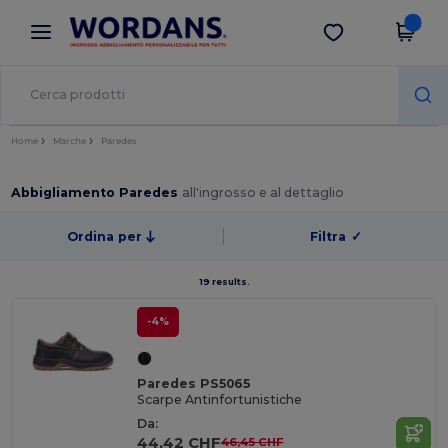
×
App Wordans
Scarica app
Prezzi migliori sull'app!
Home
Marche
Paredes
Abbigliamento Paredes
all'ingrosso e al dettaglio
Ordina per
Filtra
✓
19 results.
-4%
Paredes PS5065
Scarpe Antinfortunistiche
Da:
44,42 CHF
46,45 CHF