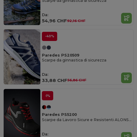
Scarpe da ginnastica di sicurezza
Da:
54,96 CHF
92,16 CHF
-40%
Paredes PS20509
Scarpe da ginnastica di sicurezza
Da:
33,88 CHF
56,86 CHF
-1%
Paredes PS5200
Scarpe da Lavoro Sicure e Resistenti ALONSO
Da: