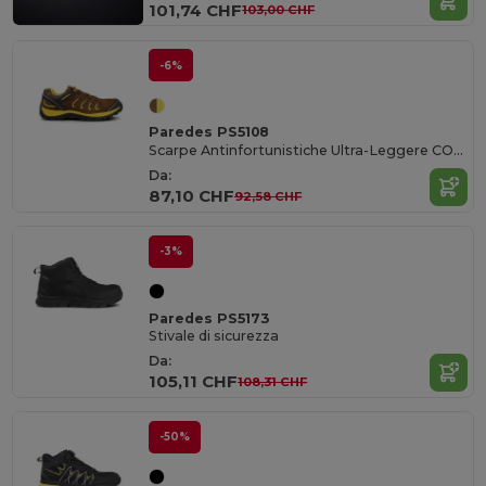
101,74 CHF
103,00 CHF
-6%
Paredes PS5108
Scarpe Antinfortunistiche Ultra-Leggere COMPACT®
Da:
87,10 CHF
92,58 CHF
-3%
Paredes PS5173
Stivale di sicurezza
Da:
105,11 CHF
108,31 CHF
-50%