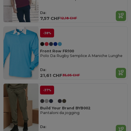
Da:
7,57 CHF
12,18 CHF
-38%
Front Row FR100
Polo Da Rugby Semplice A Maniche Lunghe
Da:
21,61 CHF
35,05 CHF
-37%
Build Your Brand BYB002
Pantaloni da jogging
Da: