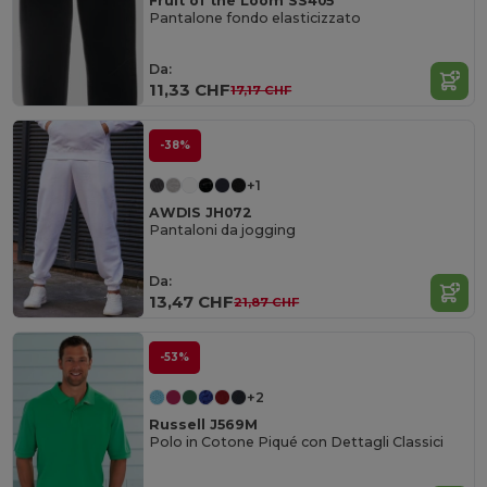
Fruit of the Loom SS405
Pantalone fondo elasticizzato
Da:
11,33 CHF
17,17 CHF
-38%
+1
AWDIS JH072
Pantaloni da jogging
Da:
13,47 CHF
21,87 CHF
-53%
+2
Russell J569M
Polo in Cotone Piqué con Dettagli Classici