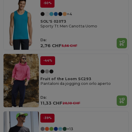
-50%
+4
SOL'S 02073
Sporty Tt Men Canotta Uomo
Da:
2,76 CHF
5,56 CHF
-44%
Fruit of the Loom SC293
Pantaloni da jogging con orlo aperto
Da:
11,33 CHF
20,10 CHF
-39%
+13