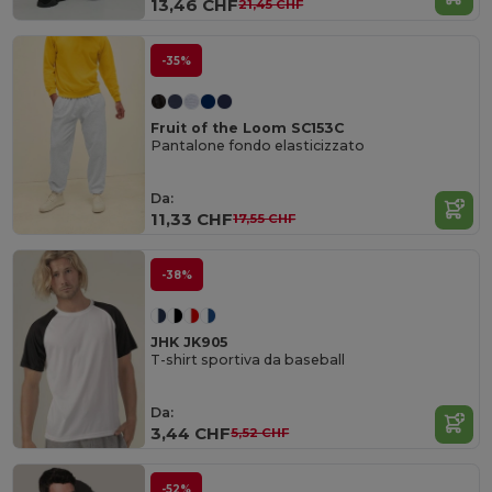
13,46 CHF
21,45 CHF
-35%
Fruit of the Loom SC153C
Pantalone fondo elasticizzato
Da:
11,33 CHF
17,55 CHF
-38%
JHK JK905
T-shirt sportiva da baseball
Da:
3,44 CHF
5,52 CHF
-52%