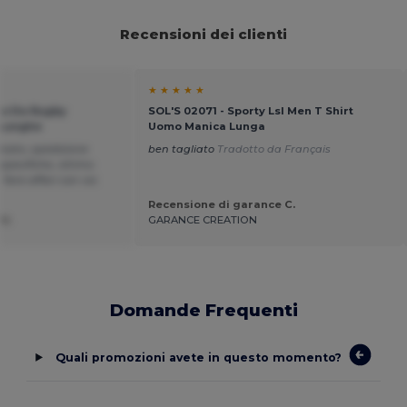
Recensioni dei clienti
★ ★ ★ ★ ★
olo Da Rugby
SOL'S 02071 - Sporty Lsl Men T Shirt
 Lunghe
Uomo Manica Lunga
cato, spedizione
ben tagliato
Tradotto da Français
pecifiche, ottimo
fare affari con voi.
Recensione di garance C.
U.
GARANCE CREATION
Domande Frequenti
Quali promozioni avete in questo momento?