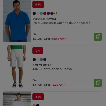
-36%
+2
Russell J577M
Polo Classica in Cotone di Alta Qualità
Da:
14,20 CHF
22,32 CHF
-21%
SOL'S 01175
JUNE Pantaloncino Uomo
Da:
13,66 CHF
17,37 CHF
-36%