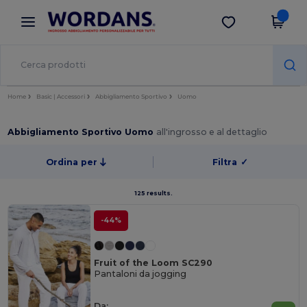
×
App Wordans
Scarica app
Prezzi migliori sull'app!
Home
Basic | Accessori
Abbigliamento Sportivo
Uomo
Abbigliamento Sportivo Uomo
all'ingrosso e al dettaglio
Ordina per
Filtra
✓
125 results.
-44%
Fruit of the Loom SC290
Pantaloni da jogging
Da: