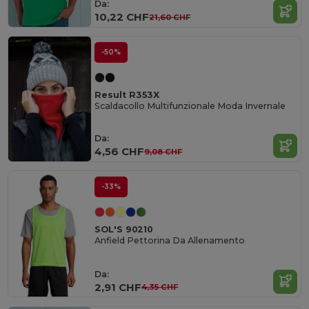
Da:
10,22 CHF
21,60 CHF
-50%
Result R353X
Scaldacollo Multifunzionale Moda Invernale
Da:
4,56 CHF
9,08 CHF
-33%
SOL'S 90210
Anfield Pettorina Da Allenamento
Da:
2,91 CHF
4,35 CHF