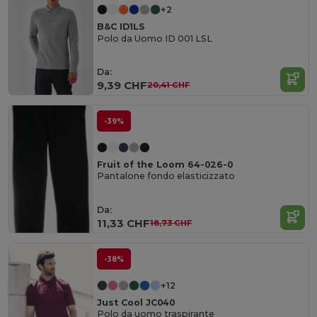
+2
B&C ID1LS
Polo da Uomo ID 001 LSL
Da:
9,39 CHF
20,41 CHF
-39%
Fruit of the Loom 64-026-0
Pantalone fondo elasticizzato
Da:
11,33 CHF
18,73 CHF
-38%
+12
Just Cool JC040
Polo da uomo traspirante