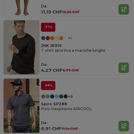
Da:
11,15 CHF
12,55 CHF
-37%
+1
JHK JK910
T-shirt sportiva a maniche lunghe
Da:
4,27 CHF
6,77 CHF
-38%
+6
Spiro SP288
Polo traspirante AIRCOOL
Da:
6,91 CHF
11,14 CHF