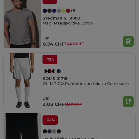
+5
Stedman ST8000
Maglietta sportiva Uomo
Da:
6,74 CHF
14,06 CHF
-73%
SOL'S 01718
OLIMPICO Pantaloncino Adulto Con Inserti
Da:
3,03 CHF
11,19 CHF
-34%