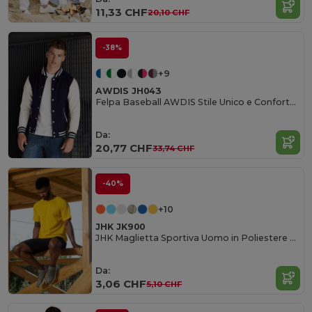
11,33 CHF
20,10 CHF
-38%
+9
AWDIS JH043
Felpa Baseball AWDIS Stile Unico e Confortevole
Da:
20,77 CHF
33,74 CHF
-40%
+10
JHK JK900
JHK Maglietta Sportiva Uomo in Poliestere Traspirante
Da:
3,06 CHF
5,10 CHF