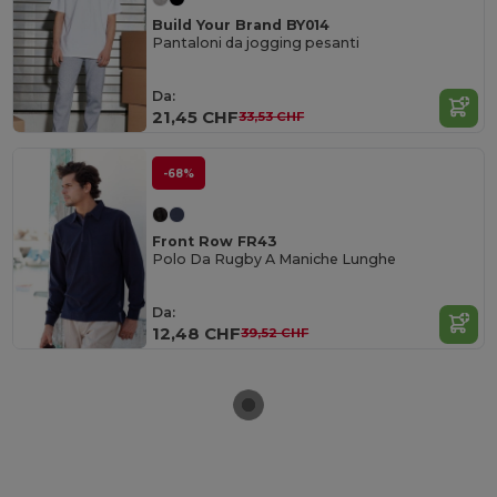
Build Your Brand BY014
Pantaloni da jogging pesanti
Da:
21,45 CHF
33,53 CHF
-68%
Front Row FR43
Polo Da Rugby A Maniche Lunghe
Da:
12,48 CHF
39,52 CHF