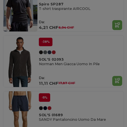
Spiro SP287
T-shirt traspirante AIRCOOL
Da:
4,21 CHF
6,94 CHF
-38%
SOL'S 02093
Norman Men Giacca Uomo In Pile
Da:
11,11 CHF
17,87 CHF
-11%
SOL'S 01689
SANDY Pantaloncino Uomo Da Mare