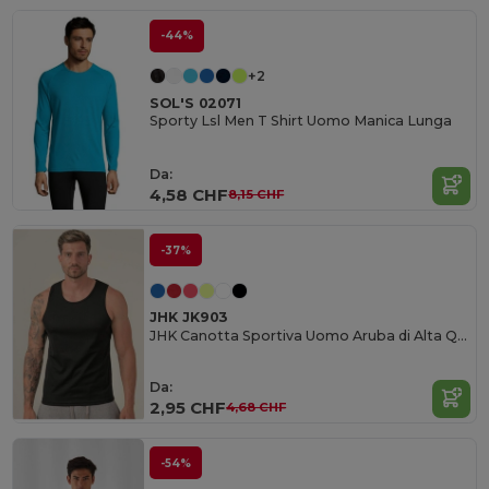
-44%
+2
SOL'S 02071
Sporty Lsl Men T Shirt Uomo Manica Lunga
Da:
4,58 CHF
8,15 CHF
-37%
JHK JK903
JHK Canotta Sportiva Uomo Aruba di Alta Qualità
Da:
2,95 CHF
4,68 CHF
-54%