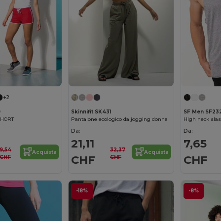
+2
9
Skinnifit SK431
SF Men SF23
SHORT
Pantalone ecologico da jogging donna
High neck sla
Da:
Da:
21,11
7,65
9,54
32,37
Acquista
Acquista
CHF
CHF
CHF
CHF
-18%
-8%