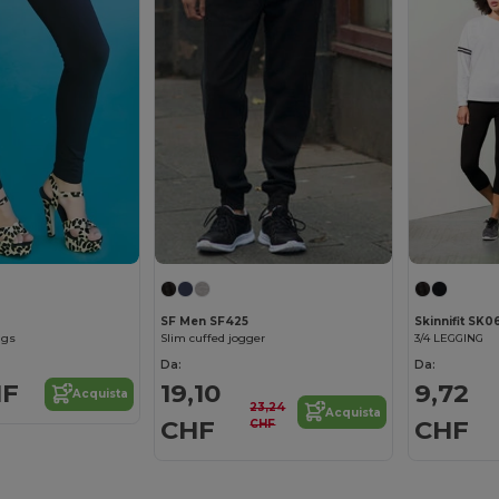
SF Men SF425
Skinnifit SK0
ngs
Slim cuffed jogger
3/4 LEGGING
Da:
Da:
HF
19,10
9,72
Acquista
23,24
Acquista
CHF
CHF
CHF