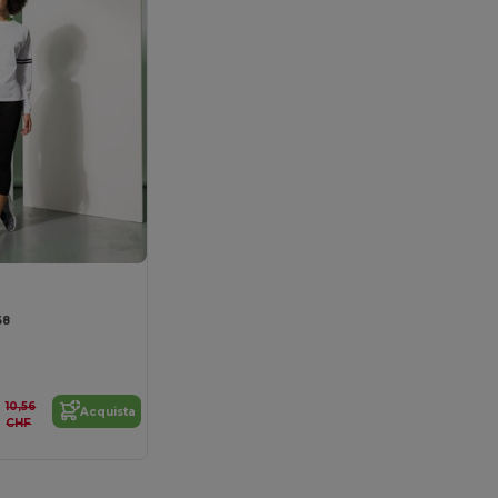
68
10,56
Acquista
CHF