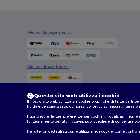
Stedman
(4)
Tee Jays
(4)
Tombo
(15)
Metodi di pagamento
Tombo Teamsport
(2)
Towel city
(3)
Velilla
(3)
Metodi di spedizione
Questo sito web utilizza i cookie
Il nostro sito web utilizza sia cookie propri che di terze parti p
fluida e personalizzata, compresi contenuti su misura, interazioni
Puoi gestire le tue preferenze sui cookie in qualsiasi moment
funzionamento del sito. Tuttavia, puoi scegliere di consentire o blo
2026. Tutti i diritti riservati
Per ulteriori dettagli su come utilizziamo i cookie, come controlla
Termini e Condizioni
|
Politica di personalizzazione
|
In