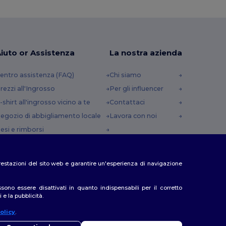
iuto or Assistenza
La nostra azienda
entro assistenza (FAQ)
Chi siamo
rezzi all'Ingrosso
Per gli influencer
-shirt all'ingrosso vicino a te
Contattaci
egozio di abbigliamento locale
Lavora con noi
esi e rimborsi
lossario
etodi di spedizione
e prestazioni del sito web e garantire un'esperienza di navigazione
odici Sconto
no essere disattivati in quanto indispensabili per il corretto
 e la pubblicità.
olicy
.
iao
so di domande o dubbi, puoi contattarci in qualsiasi momento. Il