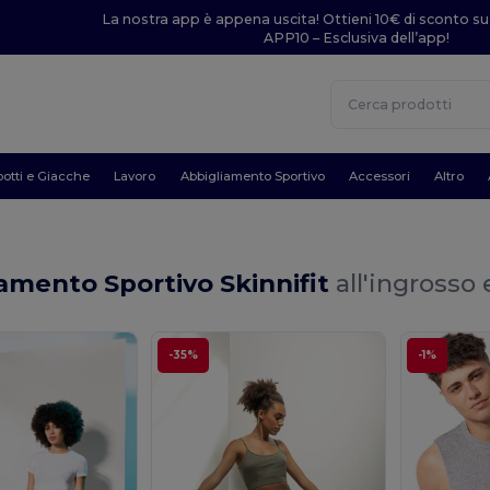
La nostra app è appena uscita! Ottieni 10€ di sconto su
APP10 – Esclusiva dell’app!
otti e Giacche
Lavoro
Abbigliamento Sportivo
Accessori
Altro
amento Sportivo Skinnifit
all'ingrosso 
-35%
-1%