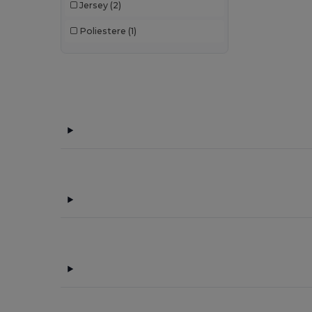
Jersey
(2)
Larkwood
(2)
Poliestere
(1)
Mumbles
(1)
Promodoro
(3)
Quadra
(3)
Result
(3)
Russell
(4)
SF Men
(5)
SF Mini
(5)
SF Women
(5)
Skinnifit
(7)
SOL'S
(19)
Spiro
(23)