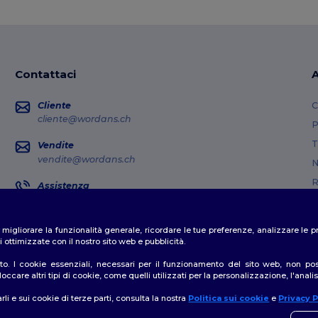
Contattaci
A
Cliente
C
cliente@wordans.ch
P
T
Vendite
vendite@wordans.ch
N
R
Assistenza
0800 001 649
G
Lunedì - Giovedì: 10:00-13:00 e 14:00-17:30 Venerdì: 10:00-14:00
M
er migliorare la funzionalità generale, ricordare le tue preferenze, analizzare l
Dov'e' il mio pacco?
C
 ottimizzate con il nostro sito web e pubblicità.
o. I cookie essenziali, necessari per il funzionamento del sito web, non posso
ccare altri tipi di cookie, come quelli utilizzati per la personalizzazione, l'analisi
rli e sui cookie di terze parti, consulta la nostra
Politica sui cookie
e
Privacy P
👋
C
formativa sulla privacy
|
Politica sui cookie
|
Site Map
In ca