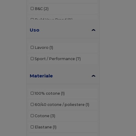
B&C
(2)
Build Your Brand
(8)
Uso
Ecologie
(1)
Estex
(2)
Lavoro
(1)
Finden & Hales
(6)
Sport / Performance
(7)
Front row
(10)
Materiale
Fruit of the Loom
(7)
GiftRetail
(7)
100% cotone
(1)
Herock
(1)
60/40 cotone / poliestere
(1)
JHK
(11)
Cotone
(3)
Just Cool
(17)
Elastane
(1)
Korntex
(2)