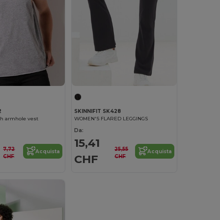
2
SKINNIFIT SK428
sh armhole vest
WOMEN'S FLARED LEGGINGS
Da:
15,41
7,72
25,55
Acquista
Acquista
CHF
CHF
CHF