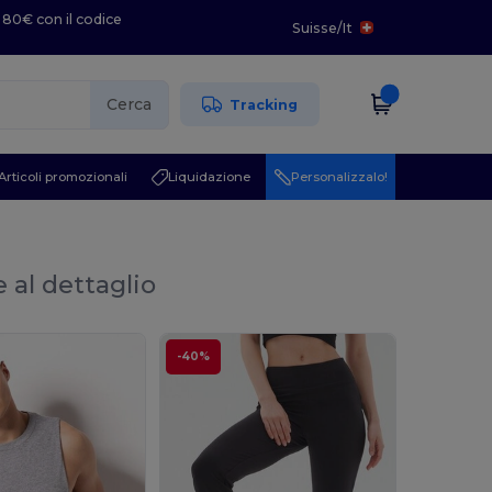
 80€ con il codice
Suisse
/
It
Cerca
Tracking
Articoli promozionali
Liquidazione
Personalizzalo!
e al dettaglio
-40%