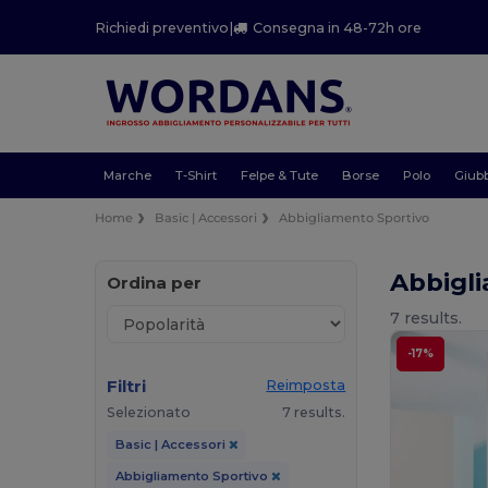
Richiedi preventivo
|
Consegna in 48-72h ore
Marche
T-Shirt
Felpe & Tute
Borse
Polo
Giubb
Home
Basic | Accessori
Abbigliamento Sportivo
Abbigli
Ordina per
7 results.
-17%
Filtri
Reimposta
Selezionato
7 results.
Basic | Accessori
Abbigliamento Sportivo