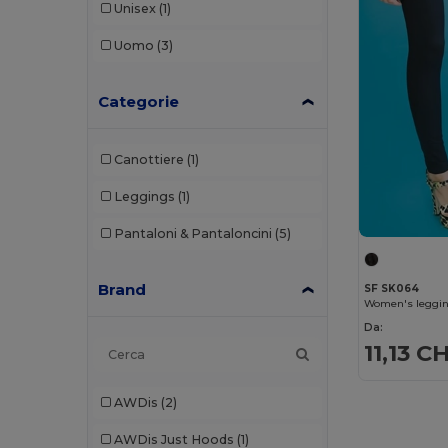
Unisex
(1)
Uomo
(3)
Categorie
Canottiere
(1)
Leggings
(1)
Pantaloni & Pantaloncini
(5)
Brand
SF SK064
Women's leggi
Da:
11,13 C
AWDis
(2)
AWDis Just Hoods
(1)