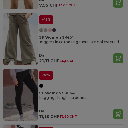
7,95 CHF
13,65 CHF
-42%
SF Women SK431
Joggers in cotone rigenerato e poliestere riciclato
Da:
21,11 CHF
36,14 CHF
-36%
SF Women SK064
Leggings lunghi da donna
Da:
11,13 CHF
17,40 CHF