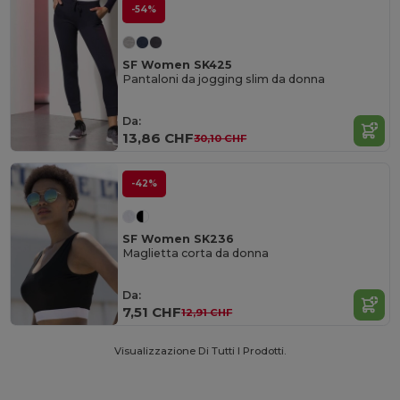
-54%
SF Women SK425
Pantaloni da jogging slim da donna
Da:
13,86 CHF
30,10 CHF
-42%
SF Women SK236
Maglietta corta da donna
Da:
7,51 CHF
12,91 CHF
Visualizzazione Di Tutti I Prodotti.