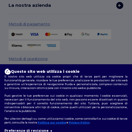
La nostra azienda
Metodi di pagamento
Metodi di spedizione
Questo sito web utilizza i cookie
Il nostro sito web utilizza sia cookie propri che di terze parti per migliorare la
funzionalità generale, ricordare le tue preferenze, analizzare le prestazioni del sito web
e garantire un'esperienza di navigazione fluida e personalizzata, compresi contenuti
su misura, interazioni ottimizzate con il nostro sito web e pubblicità.
Puoi gestire le tue preferenze sui cookie in qualsiasi momento. I cookie essenziali,
necessari per il funzionamento del sito web, non possono essere disattivati in quanto
Seguici
indispensabili per il corretto funzionamento del sito. Tuttavia, puoi scegliere di
consentire o bloccare altri tipi di cookie, come quelli utilizzati per la personalizzazione,
l'analisi e la pubblicità.
Per ulteriori dettagli su come utilizziamo i cookie, come controllarli e sui cookie di terze
parti, consulta la nostra
Politica sui cookie
e
Privacy Policy
.
2026. Tutti i diritti riservati
Preferenze di revisione
Termini e Condizioni
|
Politica di personalizzazione
|
Informativa sulla
👋
Ciao