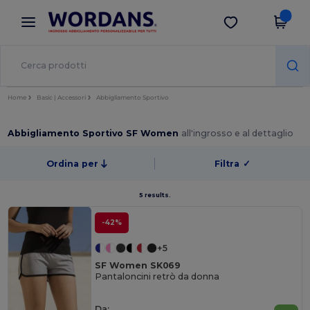
×
App Wordans
Scarica app
Prezzi migliori sull'app!
Home
Basic | Accessori
Abbigliamento Sportivo
Abbigliamento Sportivo SF Women
all'ingrosso e al dettaglio
Ordina per
Filtra
✓
5 results.
-42%
+5
SF Women SK069
Pantaloncini retrò da donna
Da: