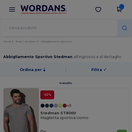
×
App Wordans
Scarica app
Prezzi migliori sull'app!
Home
Basic | Accessori
Abbigliamento Sportivo
Abbigliamento Sportivo Stedman
all'ingrosso e al dettaglio
Ordina per
Filtra
✓
4 results.
-52%
+5
Stedman ST8000
Maglietta sportiva Uomo
Da: