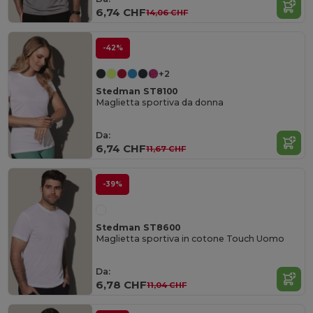
6,74 CHF
14,06 CHF
-42%
+2
Stedman ST8100
Maglietta sportiva da donna
Da:
6,74 CHF
11,67 CHF
-39%
Stedman ST8600
Maglietta sportiva in cotone Touch Uomo
Da:
6,78 CHF
11,04 CHF